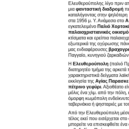
Ελευθερούπολης λίγο πριν απ
μια
φανταστική διαδρομή
πε
καταλήγοντας στην ψηλότερη κ
στα 1956 μ. Υ. Ανάμεσα στο
Α
εγκατελειμένο
Παλιό Χορτοκ
παλαιοχριστιανικός οικισμό
κτίσματα και ερείπια παλαιοχρ
εξωτερικά της οχύρωσης πάνω
μας ενδιαφέρουσες
βραχογρ
Παγγαίο, κυνηγιού ζαρκαδιώ
Η
Ελευθερούπολη
(παλιό Πρ
διατηρητέο τμήμα της αρκετά
χαρακτηριστικά δείγματα λαϊκ
εκκλησία της
Αγίας Παρασκε
πέτρινο γεφύρι
. Αξιοθέατο ε
μόλις ένα χλμ. από την πόλη, 
όμορφη κωμόπολη ενδείκνυτα
ταβερνάκια ή ψησταριές με το
Από την Ελευθερούπολη μέσα 
τέλος εκεί που εισέρχεται στ
μπορείτε να επισκεφθείτε έν