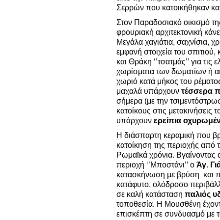
Σερρών που κατοικήθηκαν κα
Στον Παραδοσιακό οικισμό τ
φρουριακή αρχιτεκτονική κάνε
Μεγάλα χαγιάτια, σαχνίσια, χ
εμφανή στοιχεία του σπιτιού,
και Θράκη ‘’τσατμάς’’ για τις
χωρίσματα των δωματίων ή ακό
χωριό κατά μήκος του ρέματο
μαχαλά υπάρχουν
τέσσερα π
σήμερα (με την τσιμεντόστρω
κατοίκους στις μετακινήσεις
υπάρχουν
ερείπια οχυρωμέ
Η διάσπαρτη κεραμική που βρ
κατοίκηση της περιοχής από 
Ρωμαϊκά χρόνια. Βγαίνοντας 
περιοχή ‘’Μποστάνι’’ ο
Άγ. Γ
κατασκήνωση με βρύση και π
κατάφυτο, ολόδροσο περιβάλλ
σε καλή κατάσταση
παλιός υ
τοποθεσία. Η Μουσθένη έχοντ
επισκέπτη σε συνδυασμό με τ