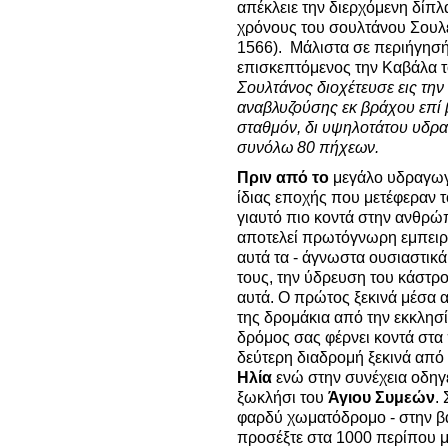
απέκλειε την διερχόμενη δίπ
χρόνους του σουλτάνου Σουλ
1566). Μάλιστα σε περιήγησή
επισκεπτόμενος την Καβάλα τ
Σουλτάνος διοχέτευσε εις τη
αναβλυζούσης εκ βράχου επί
σταθμόν, δι υψηλοτάτου υδρα
συνόλω 80 πήχεων.
Πριν από το
μεγάλο υδραγωγ
ίδιας εποχής που μετέφεραν τ
γιαυτό πιο κοντά στην ανθρώπ
αποτελεί πρωτόγνωρη εμπειρία
αυτά τα - άγνωστα ουσιαστικ
τους, την ύδρευση του κάστ
αυτά. Ο πρώτος ξεκινά μέσα 
της δρομάκια από την εκκλησί
δρόμος σας φέρνει κοντά στα
δεύτερη διαδρομή ξεκινά από
Ηλία
ενώ στην συνέχεια οδηγε
ξωκλήσι του
Άγιου Συμεών
.
φαρδύ χωματόδρομο - στην β
προσέξτε στα 1000 περίπου μ