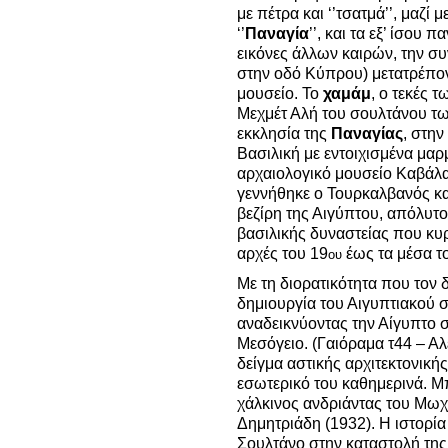
με πέτρα και ‘’τσατμά’’, μαζί
‘’
Παναγία
’’, και τα εξ’ ίσου
εικόνες άλλων καιρών, την συ
στην οδό Κύπρου) μετατρέπον
μουσείο. Το
χαμάμ
, ο τεκές 
Μεχμέτ Αλή του σουλτάνου των
εκκλησία της
Παναγίας
, στην
Βασιλική με εντοιχισμένα μα
αρχαιολογικό μουσείο Καβάλα
γεννήθηκε ο Τουρκαλβανός 
βεζίρη της Αιγύπτου, απόλυτο
βασιλικής δυναστείας που κυ
αρχές του 19
έως τα μέσα τ
ου
Με τη διορατικότητα που τον δι
δημιουργία του Αιγυπτιακού σ
αναδεικνύοντας την Αίγυπτο 
Μεσόγειο. (Γαιόραμα τ44 – Αλε
δείγμα αστικής αρχιτεκτονικής
εσωτερικό του καθημερινά. Μ
χάλκινος ανδριάντας του Μωχ
Δημητριάδη (1932). Η ιστορί
Σουλτάνο στην καταστολή τη