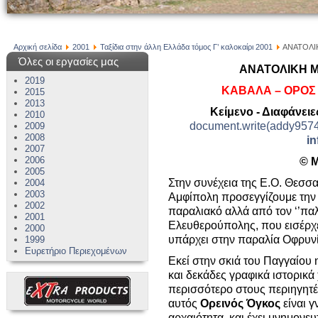
Αρχική σελίδα
2001
Ταξίδια στην άλλη Ελλάδα τόμος Γ’ καλοκαίρι 2001
ΑΝΑΤΟΛΙΚ
Όλες οι εργασίες μας
ΑΝΑΤΟΛΙΚΗ ΜΑ
2019
ΚΑΒΑΛΑ – ΟΡΟΣ
2015
2013
Κείμενο - Διαφάνειε
2010
document.write(addy95741)
2009
2008
in
2007
2006
© 
2005
Στην συνέχεια της Ε.Ο. Θεσσ
2004
2003
Αμφίπολη προσεγγίζουμε την
2002
παραλιακό αλλά από τον ‘’πα
2001
Ελευθερούπολης, που εισέρχ
2000
υπάρχει στην παραλία Οφρυν
1999
Ευρετήριο Περιεχομένων
Εκεί στην σκιά του Παγγαίου 
και δεκάδες γραφικά ιστορικ
περισσότερο στους περιηγητέ
αυτός
Ορεινός Όγκος
είναι 
αρχαιότητα, και έχει μνημονε