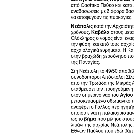
από Θασίτικο Πεύκο και κατά
αναδασώσεις με διάφορα δασ
να αποφύγουν τις πυρκαγιές
Νεάπολις
κατά την Αρχαιότητ
χρόνους,
Καβάλα
στους μετα
Ολόκληρος ο νομός είναι ένα
την φύση, και από τους αρχα
αρχαιολογικά ευρήματα. Η Κα
στην βραχώδη χερσόνησο που
της Παναγίας.
Στη Νεάπολη το 49/50 αποβιβ
συνοδοιπόροι Απόστολοι Σίλα
από την Τρωάδα της Μικράς Α
σταθμεύσει την προηγούμενη 
στον σημερινό ναό του
Αγίου
μετασκευασμένο οθωμανικό τ
αναφέρει ο Γάλλος περιηγητής
οποίου είναι η παλαιοχριστια
ως το
βήμα
που μίλησε στους
λιμάνι της αρχαίας Νεάπολης
Εθνών Παύλου που εδώ βάπτι