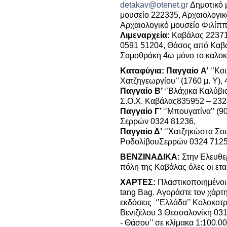
detakav@otenet.gr
Δημοτικό 
μουσείο 222335, Αρχαιολογι
Αρχαιολογικό μουσείο Φιλίπ
Λιμεναρχεία:
Καβάλας 22371
0591 51204, Θάσος από Καβά
Σαμοθράκη 4ω μόνο το καλοκ
Καταφύγια: Παγγαίο A’
‘’Κοι
Χατζηγεωργίου’’ (1760 μ. Υ),
Παγγαίο Β’
‘’Βλάχικα Καλύβια
Σ.Ο.Χ. Καβάλας835952 – 232
Παγγαίο Γ’
‘’Μπουγατίνα’’ (9
Σερρών 0324 81236,
Παγγαίο Δ’
‘’Χατζηκώστα Σουλ
ΡοδολίβουΣερρών 0324 7125
ΒΕΝΖΙΝΑΔΙΚΑ:
Στην Ελευθε
πόλη της Καβάλας όλες οι εται
ΧΑΡΤΕΣ:
Πλαστικοποιημένοι
tang Bag. Αγοράστε τον χάρτη 
εκδόσεις ‘’Ελλάδα’’ Κολοκοτ
Βενιζέλου 3 Θεσσαλονίκη 031
- Θάσου’’ σε κλίμακα 1:100.0