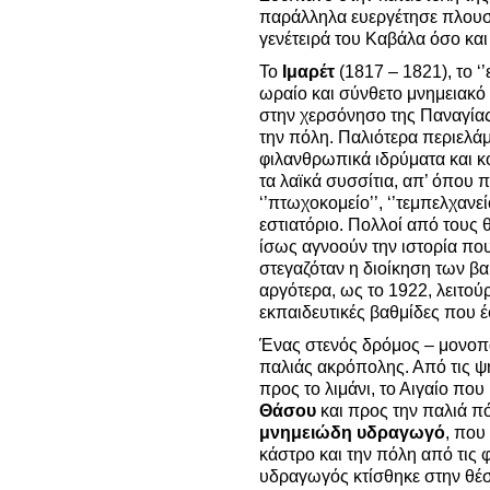
παράλληλα ευεργέτησε πλουσ
γενέτειρά του Καβάλα όσο και
Το
Ιμαρέτ
(1817 – 1821), το ‘’
ωραίο και σύνθετο μνημειακό
στην χερσόνησο της Παναγίας,
την πόλη. Παλιότερα περιελάμ
φιλανθρωπικά ιδρύματα και κο
τα λαϊκά συσσίτια, απ’ όπου 
‘’πτωχοκομείο’’, ‘’τεμπελχανε
εστιατόριο. Πολλοί από τους 
ίσως αγνοούν την ιστορία πο
στεγαζόταν η διοίκηση των β
αργότερα, ως το 1922, λειτο
εκπαιδευτικές βαθμίδες που 
Ένας στενός δρόμος – μονοπά
παλιάς ακρόπολης. Από τις ψη
προς το λιμάνι, το Αιγαίο που 
Θάσου
και προς την παλιά πόλ
μνημειώδη υδραγωγό
, που
κάστρο και την πόλη από τις
υδραγωγός κτίσθηκε στην θέ