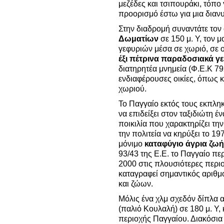
μεζέδες και τσιπουράκι, τόπο
προορισμό έστω για μια δια
Στην διαδρομή συναντάτε τον
Δωματίων
σε 150 μ. Υ, τον
γεφυριών μέσα σε χωριό, σε 
έξι πέτρινα παραδοσιακά γ
διατηρητέα μνημεία (Φ.Ε.Κ 79
ενδιαφέρουσες οικίες, όπως κ
χωριού.
Το Παγγαίο εκτός τους εκπληκ
να επιδείξει στον ταξιδιώτη 
ποικιλία που χαρακτηρίζει τη
την πολιτεία να κηρύξει το 1
μόνιμο
καταφύγιο άγρια ζωή
93/43 της Ε.Ε. το Παγγαίο π
2000 στις πλουσιότερες περιο
καταγραφεί σημαντικός αριθ
και ζώων.
Μόλις ένα χλμ σχεδόν δίπλα α
(παλιό Κουλαλή) σε 180 μ. Υ,
περιοχής Παγγαίου. Διακόσια 