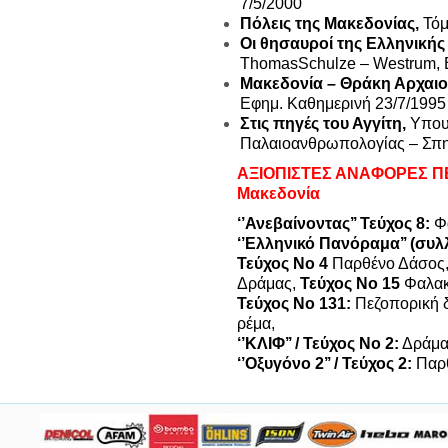
7/5/2000
Πόλεις της Μακεδονίας,
Τόμ
Οι θησαυροί της Ελληνική
Thomas
Schulze
–
Westrum
,
Μακεδονία – Θράκη Αρχαιο
Εφημ. Καθημερινή 23/7/1995
Στις πηγές του Αγγίτη,
Υπουρ
Παλαιοανθρωπολογίας – Σπη
ΑΞΙΟΠΙΣΤΕΣ ΑΝΑΦΟΡΕΣ Π
Μακεδονία
‘’Ανεβαίνοντας’’ Τεύχος 8:
Φα
‘’Ελληνικό Πανόραμα’’ (συλ
Τεύχος Νο 4
Παρθένο Δάσος
Δράμας,
Τεύχος Νο 15
Φαλακ
Τεύχος Νο 131:
Πεζοπορική 
ρέμα,
‘’ΚΛΙΦ’’ / Τεύχος Νο 2:
Δράμα 
‘’Οξυγόνο 2’’ / Τεύχος 2:
Παρθ