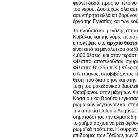
φεύγει δεξιά, προς το πέτρινο
του νερού. Δυστυχώς όλα αυτ
ασυντήρητα αλλά επιβαρύνοντ
έργα της Εγνατίας και των κο
Το πλούσιο και μεγάλης σπου
Καβάλας και της γύρω περιοχή
επισκέψεις στο
αρχαίο θέατ
είναι από τα μεγαλύτερα σωζ
4.800 θέσεις, και στον τεράσ
Φίλιπποι αποτελούσαν ισχυρ
Φίλιππο Β’ (356 π.Χ.)
πύλη τ
ο Αππιανός, υποβιβάζοντας τ
θέση που διατήρησε και στη
τύχη του μακεδονικού βασιλεί
Οκταβιανού στην μάχη των Φι
Κάσσιου και Βρούτου εγκατασ
ρωμαϊκών λεγεώνων και στην 
την αποικία Colonia Augusta J
σηματοδότησε την αλματώδη α
το χρήμα άρχισε να ρέει άφθον
ρωμαϊκά πρότυπα. Η συρρίκνω
επιδρομές των Γότθων, των Σ