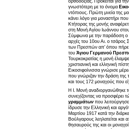
ορθοδοξίας. Πρόκειται για τη
γνωστότερη με το όνομα
Εικο
ντόπιους. Πρώτη μνεία της μο
κάνει λόγο για μοναστήρι που ε
Κτήτορας της μονής αναφέρετ
στη Μονή Αγίου Ιωάννου στου
Σύμφωνα με την παράδοση ο ό
αρχές του 10ου Αι. ο τσάρος 
των Πρεσπών απ’ όπου πήρε μ
του
Άγιου Γερμανού Πρεσ
Τουρκοκρατίας η μονή έλαμψε
χριστιανική και ελληνική πίσ
Εικοσιφοίνισσα γνώρισε μέρες
που γνώριζαν την δράση της
και τους 172 μοναχούς που εί
Η Ι. Μονή αναδιοργανώθηκε τ
συνεχίζοντας να προσφέρει τ
γραμμάτων
που λειτούργησε 
ίδρυσε την Ελληνική και αργό
Μαρτίου 1917 κατά την διάρκ
Βούλγαρους λεηλατείται και 
θησαυρούς της και οι μοναχοί 