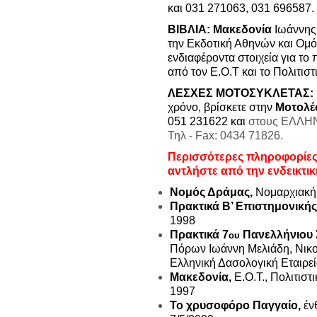
και 031 271063, 031 696587.
ΒΙΒΛΙΑ:
Μακεδονία
Ιωάννης
την Εκδοτική Αθηνών και Ομό
ενδιαφέροντα στοιχεία για το π
από τον Ε.Ο.Τ και το Πολιτιστ
ΛΕΣΧΕΣ ΜΟΤΟΣΥΚΛΕΤΑΣ:
χρόνο, βρίσκετε στην
Μοτολέ
051 231622 και
στους ΕΛΛΗ
Τηλ - Fax: 0434 71826.
Περισσότερες πληροφορίε
αντλήστε από την ενδεικτι
Νομός Δράμας,
Νομαρχιακή
Πρακτικά Β’ Επιστημονική
1998
Πρακτικά 7
Πανελλήνιου 
ου
Πόρων Ιωάννη Μελιάδη, Νικο
Ελληνική Δασολογική Εταιρε
Μακεδονία,
Ε.Ο.Τ., Πολιτιστ
1997
Το χρυσοφόρο Παγγαίο,
έν