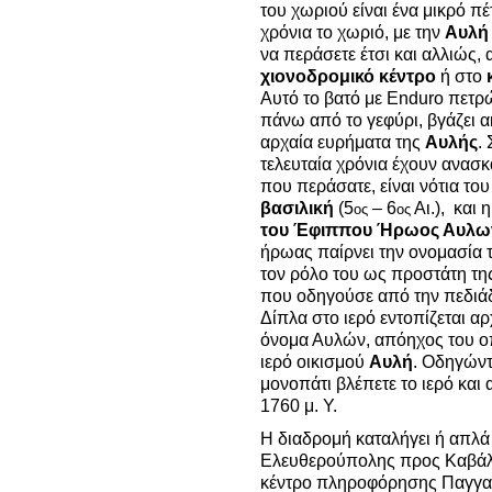
του χωριού είναι ένα μικρό π
χρόνια το χωριό, με την
Αυλή
να περάσετε έτσι και αλλιώς, 
χιονοδρομικό κέντρο
ή στο
Αυτό το βατό με Enduro πετρ
πάνω από το γεφύρι, βγάζει α
αρχαία ευρήματα της
Αυλής
.
τελευταία χρόνια έχουν ανασκ
που περάσατε, είναι νότια τ
βασιλική
(5
– 6
Αι.), και 
ος
ος
του Έφιππου Ήρωος Αυλω
ήρωας παίρνει την ονομασία 
τον ρόλο του ως προστάτη της
που οδηγούσε από την πεδιάδ
Δίπλα στο ιερό εντοπίζεται α
όνομα Αυλών, απόηχος του οπο
ιερό οικισμού
Αυλή
. Οδηγώντ
μονοπάτι βλέπετε το ιερό και 
1760 μ. Υ.
Η διαδρομή καταλήγει ή απλά
Ελευθερούπολης προς Καβάλ
κέντρο πληροφόρησης Παγγαί