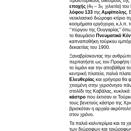
προϊστορικούς οικισμούς της
εποχής
(4
– 3
χιλιετία) του
η
η
λόφου 133
της
Αμφίπολης
.
νεοκλασικό διώροφο κτίριο τη
κοσμήματα εργόχειρα, κ.λ.π.
‘’πύργου της Ουγγαρίας’’ όπως
το θαυμάσιο
Πνευματικό Κέ
καπναποθήκη τούρκου εμπόρο
δεκαετίας του 1900.
Ξαναβρίσκοντας την ανθρώπιν
περπατήστε ως τον Προφήτη 
το λιμάνι και την αποβάθρα τ
κεντρική πλατεία, παλιά πλατ
Ελευθερίας
και γρήγορα θα 
χτισμένη στην χερσόνησο πάν
στολίδι της Καβάλας, κυκλικά
κάστρο
που έκτισαν οι Τούρ
τους βενετούς κάστρο της Χρι
βρισκόταν η αρχαία ακρόπολ
στον χρόνο.
Τα παλιά καλντερίμια και τα χα
των διώροφων και τριώροφ