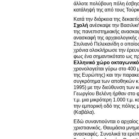
άλλοτε πολύβουη πόλη έσβησε
κατάληψή της από τους Τούρκ
Κατά την διάρκεια της δεκαετ
Σχολή
ανέσκαψε την Βασιλική
της πανεπιστημιακής ανασκα
ανασκαφή της αρχαιολογικής 
Στυλιανό Πελεκανίδη ο οποίος
χρόνια ολοκλήρωσε την έρευ
φως ένα σημαντικότατο ως πρ
Ελληνικό χώρο οκταγωνικό
χρονολογείται γύρω στο 400 μ
της Ευρώπης) και την παρακεί
συγκρότημα των αποθηκών κ.
1995) με την διεύθυνση των 
Γεωργίου Βελένη ήρθαν στο φ
τ.μ. μια μικρότερη 1.000 τ.μ. 
την εμπορική οδό της πόλης 
(Καβάλα).
Εδώ συναντιούνται ο αρχαίος 
χριστιανικός. Θαυμάσια μνημε
ανασκαφές. Συνολικά τα ερεί