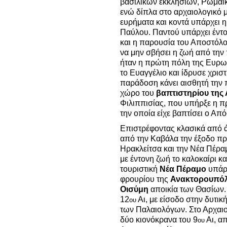
βασιλικών εκκλησιών, Ρωμαϊκ
ενώ δίπλα στο αρχαιολογικό
ευρήματα και κοντά υπάρχει η
Παύλου. Παντού υπάρχει έντ
και η παρουσία του Αποστόλο
να μην σβήσει η ζωή από την 
ήταν η πρώτη πόλη της Ευρω
το Ευαγγέλιο και ίδρυσε χριστ
παράδοση κάνει αισθητή την 
χώρο του
βαπτιστηρίου της
Φιλιππισίας, που υπήρξε η π
την οποία είχε βαπτίσει ο Απ
Επιστρέφοντας κλασικά από 
από την Καβάλα την έξοδο π
Ηρακλείτσα και την Νέα Πέρα
με έντονη ζωή το καλοκαίρι κ
τουριστική
Νέα Πέραμο
υπάρχ
φρουρίου της
Ανακτορουπό
Οισύμη
αποικία των Θασίων. 
12
Αι, με είσοδο στην δυτικ
ου
των Παλαιολόγων. Στο Αρχαι
δύο κιονόκρανα του 9
Αι, α
ου