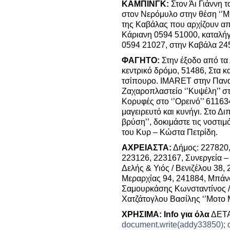
ΚΑΜΠΙΝΓΚ:
Στον Άι Γιάννη
στον Νερόμυλο στην θέση ‘’Μ
της Καβάλας που αρχίζουν απ
Κάριανη 0594 51000, καταλή
0594 21027, στην Καβάλα 24
ΦΑΓΗΤΟ:
Στην έξοδο από τα
κεντρικό δρόμο, 51486, Στα κ
τσίπουρο. IMARET στην Πανα
Ζαχαροπλαστείο ‘’Κυψέλη’’ σ
Κορυφές στο ‘’Ορεινό’’ 6116
μαγειρευτό και κυνήγι. Στο Δι
βρύση’’, δοκιμάστε τις νοστιμ
του Κυρ – Κώστα Πετρίδη.
ΑΧΡΕΙΑΣΤΑ:
Δήμος: 227820, 
223126, 223167, Συνεργεία –
Δελής & Υιός / Βενιζέλου 38, 
Μεραρχίας 94, 241884, Μπάνο
Σαμουρκάσης Κωνσταντίνος /
Χατζάτογλου Βασίλης ‘’Μοτο Μ
ΧΡΗΣΙΜΑ:
Info
για όλα
ΔΕΤΑ
document.write(addy33850); do