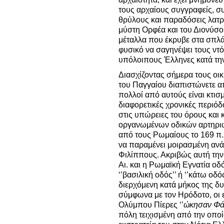
τους αρχαίους συγγραφείς, συ
θρύλους και παραδόσεις λατρ
μύστη Ορφέα και του Διονύσου
μέταλλα που έκρυβε στα σπλά
φυσικό να σαγηνέψει τους ντ
υπόλοιπους Έλληνες κατά τη
Διασχίζοντας σήμερα τους ο
του Παγγαίου διαπιστώνετε α
πολλοί από αυτούς είναι κτισ
διαφορετικές χρονικές περιό
στις υπώρειες του όρους και 
οργανωμένων οδικών αρτηριώ
από τους Ρωμαίους το 169 π.
να παραμένει μοιρασμένη ανά
Φιλίππους. Ακριβώς αυτή την
Αι. και η Ρωμαϊκή Εγνατία οδό
‘’βασιλική οδός’’ ή ‘’κάτω οδ
διερχόμενη κατά μήκος της δ
σύμφωνα με τον Ηρόδοτο, οι 
Ολύμπου Πίερες ‘’
ώκησαν Φάγ
πόλη τειχισμένη από την οποί