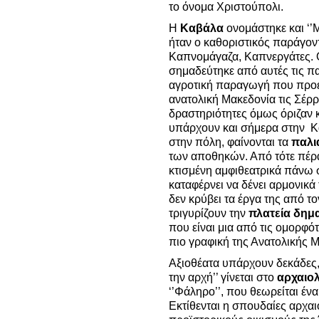
το όνομα Χριστούπολι.
Η
Καβάλα
ονομάστηκε και ‘’Μ
ήταν ο καθοριστικός παράγον
Καπνομάγαζα, Καπνεργάτες. 
σημαδεύτηκε από αυτές τις π
αγροτική παραγωγή που προερ
ανατολική Μακεδονία τις Σέρρ
δραστηριότητες όμως όριζαν κ
υπάρχουν και σήμερα στην Κ
στην πόλη, φαίνονται τα
παλι
των αποθηκών. Από τότε πέρα
κτισμένη αμφιθεατρικά πάνω 
καταφέρνει να δένει αρμονικά
δεν κρύβει τα έργα της από τ
τριγυρίζουν την
πλατεία δημ
που είναι μια από τις ομορφό
πιο γραφική της Ανατολικής 
Αξιοθέατα υπάρχουν δεκάδες, 
την αρχή’’ γίνεται στο
αρχαιολ
‘’Φάληρο’’, που θεωρείται έν
Εκτίθενται η σπουδαίες
αρχαι