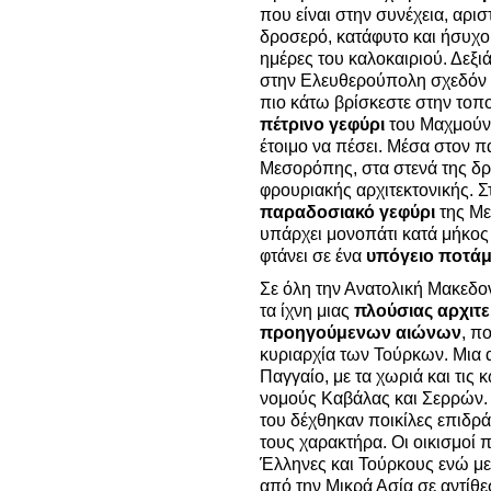
που είναι στην συνέχεια, αρι
δροσερό, κατάφυτο και ήσυχο 
ημέρες του καλοκαιριού. Δεξι
στην Ελευθερούπολη σχεδόν α
πιο κάτω βρίσκεστε στην τοπ
πέτρινο γεφύρι
του Μαχμούντ
έτοιμο να πέσει. Μέσα στον 
Μεσορόπης, στα στενά της δ
φρουριακής αρχιτεκτονικής. 
παραδοσιακό γεφύρι
της Με
υπάρχει μονοπάτι κατά μήκος
φτάνει σε ένα
υπόγειο ποτάμ
Σε όλη την Ανατολική Μακεδ
τα ίχνη μιας
πλούσιας αρχιτ
προηγούμενων αιώνων
, π
κυριαρχία των Τούρκων. Μια α
Παγγαίο, με τα χωριά και τις
νομούς Καβάλας και Σερρών. 
του δέχθηκαν ποικίλες επιδρά
τους χαρακτήρα. Οι οικισμοί
Έλληνες και Τούρκους ενώ μ
από την Μικρά Ασία σε αντίθε