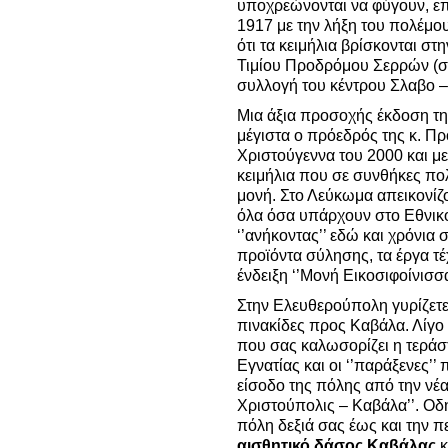
υποχρεώνονται να φύγουν, επ
1917 με την λήξη του πολέμο
ότι τα κειμήλια βρίσκονται στ
Τιμίου Προδρόμου Σερρών (στ
συλλογή του κέντρου Σλαβο –
Μια άξια προσοχής έκδοση της
μέγιστα ο πρόεδρός της κ. Π
Χριστούγεννα του 2000 και με 
κειμήλια που σε συνθήκες πο
μονή. Στο Λεύκωμα απεικονίζ
όλα όσα υπάρχουν στο Εθνικό
‘’ανήκοντας’’ εδώ και χρόνια 
προϊόντα σύλησης, τα έργα τ
ένδειξη ‘’Μονή Εικοσιφοίνισσα
Στην Ελευθερούπολη γυρίζετε 
πινακίδες προς Καβάλα. Λίγο 
που σας καλωσορίζει η τερά
Εγνατίας και οι ‘’παράξενες’’
είσοδο της πόλης από την νέ
Χριστούπολις – Καβάλα’’. Ο
πόλη δεξιά σας έως και την 
αισθητικό δάσος Καβάλας
κ