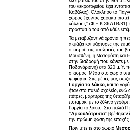
εκστρατεία του στην Νότια Ελ
του νεκροταφείου έχει εντοπισ
Καβάλας). Ολόκληρο το Παγγαί
χώρος έχοντας χαρακτηριστεί 
κάλλους’’ (Φ.Ε.Κ 367/ΤΒ/81) 
προστασία του από κάθε επέ
Τα μεταβυζαντινά χρόνια η πε
ακμάζει και μάρτυρες της ευ
οικισμοί στις υπώρειές του β
Μουσθένη, η Μεσορόπη και Ε
στην διαδρομή που κάνετε με
Ποδογόριανη) στα 320 μ. Υ, 
οικισμός. Μέσα στο χωριό υ
γεφύρια
, Στις μέρες μας σώζ
Γοργία το λάκκο
, και το γεφ
ήταν στο παλιό σχολείο, ενώ 
πέτρες, μάρτυρες της ύπαρξής
ποταμάκι με το ξύλινο γεφύρ
Γοργία το λάκκο. Στο παλιό 
‘’
Αρκουδότρυπα
’’ βρέθηκαν
την πρώιμη φάση της εποχής
Πριν μπείτε στο χωριό
Μεσο