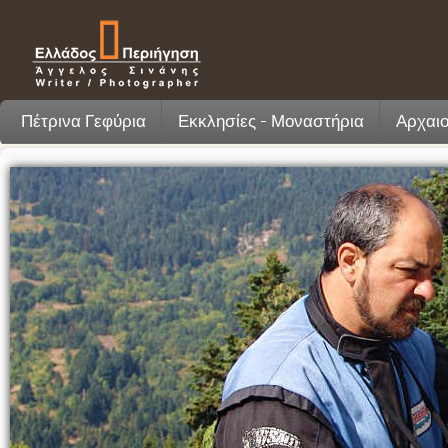
Πέτρινα Γεφύρια
Εκκλησίες - Μοναστήρια
Αρχαιο