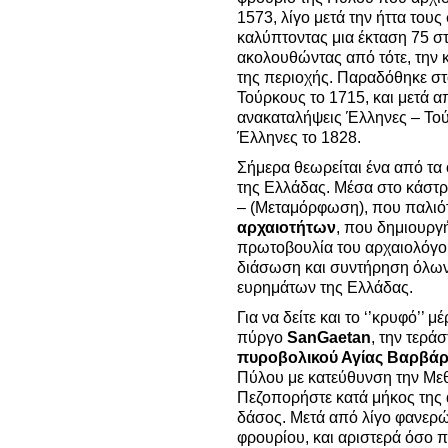
1573, λίγο μετά την ήττα του
καλύπτοντας μια έκταση 75 στ
ακολουθώντας από τότε, την
της περιοχής. Παραδόθηκε στ
Τούρκους το 1715, και μετά α
ανακαταλήψεις Έλληνες – Τού
Έλληνες το 1828.
Σήμερα θεωρείται ένα από τα
της Ελλάδας. Μέσα στο κάστρ
– (Μεταμόρφωση), που παλιότ
αρχαιοτήτων
, που δημιουργ
πρωτοβουλία του αρχαιολόγο
διάσωση και συντήρηση όλω
ευρημάτων της Ελλάδας.
Για να δείτε και το ‘’κρυφό’’ 
πύργο
San
Gaetan
, την τερά
πυροβολικού Αγίας Βαρβά
Πύλου με κατεύθυνση την Μεθώ
Πεζοπορήστε κατά μήκος της α
δάσος. Μετά από λίγο φανερώ
φρουρίου, και αριστερά όσο π