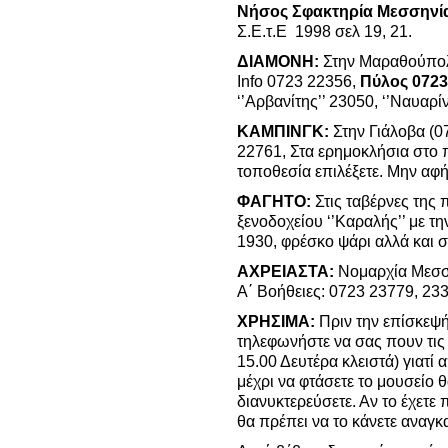
Νήσος Σφακτηρία Μεσσηνίας
Σ.Ε.τ.Ε 1998 σελ 19, 21.
ΔΙΑΜΟΝΗ:
Στην Μαραθούπολ
Info 0723 22356,
Πύλος 0723
‘’Αρβανίτης’’ 23050, ‘’Ναυαρί
ΚΑΜΠΙΝΓΚ:
Στην Γιάλοβα (07
22761, Στα ερημοκλήσια στο 
τοποθεσία επιλέξετε. Μην αφή
ΦΑΓΗΤΟ:
Στις ταβέρνες της 
ξενοδοχείου ‘’Καραλής’’ με την
1930, φρέσκο ψάρι αλλά και σ
ΑΧΡΕΙΑΣΤΑ:
Νομαρχία Μεσσ
Α΄ Βοήθειες: 0723 23779, 23
ΧΡΗΣΙΜΑ:
Πριν την επίσκεψή
τηλεφωνήστε να σας πουν τις
15.00 Δευτέρα κλειστά) γιατί 
μέχρι να φτάσετε το μουσείο θ
διανυκτερεύσετε. Αν το έχετε 
θα πρέπει να το κάνετε αναγκ