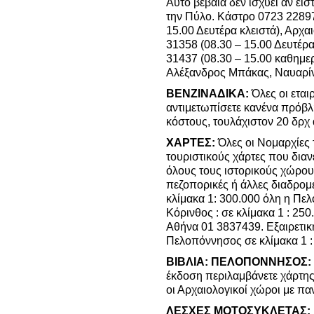
Αυτό βέβαια δεν ισχύει αν εί
την Πύλο. Κάστρο 0723 2289
15.00 Δευτέρα κλειστά), Αρχ
31358 (08.30 – 15.00 Δευτέρ
31437 (08.30 – 15.00 καθημερ
Αλέξανδρος Μπάκας, Ναυαρίν
ΒΕΝΖΙΝΑΔΙΚΑ:
Όλες οι εταιρ
αντιμετωπίσετε κανένα πρόβλ
κόστους, τουλάχιστον 20 δρχ 
ΧΑΡΤΕΣ:
Όλες οι Νομαρχίες
τουριστικούς χάρτες που δια
όλους τους ιστορικούς χώρους
πεζοπορικές ή άλλες διαδρομέ
κλίμακα 1: 300.000 όλη η Π
Κόρινθος : σε κλίμακα 1 : 2
Αθήνα 01 3837439. Εξαιρετικ
Πελοπόννησος σε κλίμακα 1 :
ΒΙΒΛΙΑ:
ΠΕΛΟΠΟΝΝΗΣΟΣ:
έκδοση περιλαμβάνετε χάρτης
οι Αρχαιολογικοί χώροι με 
ΛΕΣΧΕΣ ΜΟΤΟΣΥΚΛΕΤΑΣ: