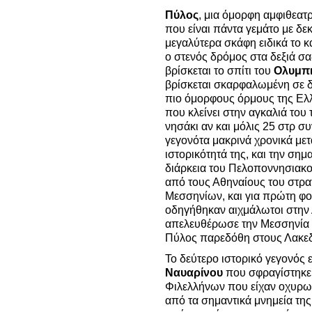
Πύλος
, μια όμορφη αμφιθεατρ
που είναι πάντα γεμάτο με δεκ
μεγαλύτερα σκάφη ειδικά το κα
ο στενός δρόμος στα δεξιά σα
βρίσκεται το σπίτι του
Ολυμπι
βρίσκεται σκαρφαλωμένη σε δ
πιο όμορφους όρμους της Ελλ
που κλείνει στην αγκαλιά του
νησάκι αν και μόλις 25 στρ σ
γεγονότα μακρινά χρονικά με
ιστορικότητά της, και την σημ
διάρκεια του Πελοποννησιακο
από τους Αθηναίους του στρα
Μεσσηνίων, και για πρώτη φο
οδηγήθηκαν αιχμάλωτοι στην 
απελευθέρωσε την Μεσσηνία α
Πύλος παρεδόθη στους Λακεδ
Το δεύτερο ιστορικό γεγονός 
Ναυαρίνου
που σφραγίστηκε 
Φιλελλήνων που είχαν οχυρωθ
από τα σημαντικά μνημεία τη