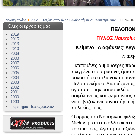
Αρχική σελίδα
2002
Ταξίδια στην άλλη Ελλάδα τόμος Δ’ καλοκαίρι 2002
ΠΕΛΟΠΟΝ
Όλες οι εργασίες μας
ΠΕΛΟΠΟΝΝ
2019
ΠΥΛΟΣ
Ναυαρίνο
2015
2013
Κείμενο - Διαφάνειες: Άγγ
2010
2009
© Φεβ
2008
2007
Εκτεταμένες αμμουδερές παρα
2006
πνιγμένα στο πράσινο, ήπιο κ
2005
μοναστήρια απλώνονται παντο
2004
2003
Πελοποννήσου. Διατρέχοντας 
2002
αγαπάτε – την μοτοσυκλέτα –
2001
ασφάλτινους και χωμάτινους π
2000
ναοί, βυζαντινά μοναστήρια, 
1999
Ευρετήριο Περιεχομένων
πολιτείες τους.
Ο όρμος του Ναυαρίνου φιλοξ
Μεθώνη, και στο άλλο άκρο η
κάστρα τους. Αγαπητοί ταξιδ
εκπλήσσει τον επισκέπτη της,