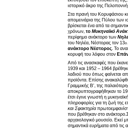
ιστορικό άκρο της Πελοποννή
Στα πρανή του Κορυφάσιου κ
απομεινάρια της Πύλου των ι
βρίσκεται ένα από τα σημαντ
χρόνων,
το
Μυκηναϊκό Ανάκ
περίφημο ανάκτορο των
Νηλ
του Νηλέα, Νέστορας τον 13
ο
ανάκτορο
Νέστορος
. Το αν
κορυφή του λόφου στον
Επάν
Από τις ανασκαφές που έκαν
1939 και 1952 – 1964 βρέθηκ
λαδιού που όπως φαίνεται απ
προϊόντα. Επίσης ανακαλύφθ
Γραμμικής Β’, της παλαιότερ
αποκρυπτογραφήθηκαν το 195
έτσι έγινε γνωστή η μυκηναϊ
πληροφορίες για τη ζωή της ε
και Σφακτηρία
πρωτοεμφανίστη
που βρέθηκαν στο ανάκτορο.Σ
αρχαιολογικό μουσείο. Εκεί μ
σημαντικά ευρήματα από τις 