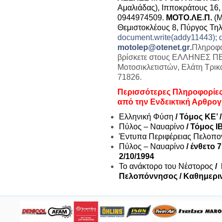
Αμαλιάδας), Ιπποκράτους 16,
0944974509.
ΜΟΤΟ.ΛΕ.Π.
(Μ
Θεμιστοκλέους 8, Πύργος Τη
document.write(addy11443); do
motolep@otenet.gr
.
Πληροφορ
βρίσκετε στους ΕΛΛΗΝΕΣ Π
Μοτοσικλετιστών, Ελάτη Τρικ
71826.
Περισσότερες Πληροφορίε
από την Ενδεικτική Αρθρογ
Ελληνική Φύση
/ Τόμος ΚΕ’
Πύλος – Ναυαρίνο
/ Τόμος 
Έντυπα Περιφέρειας Πελοπ
Πύλος – Ναυαρίνο
/ ένθετο 
2/10/1994
Το ανάκτορο του Νέστορος
/
Πελοπόννησος / Καθημερι