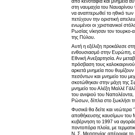
από κενοτάφια και μνημεία α
στη ναυμαχία του Ναυαρίνου 
να αναπτερωθεί το ηθικό των
πετύχουν την οριστική απελε
ενωμένοι οι χριστιανικοί στόλο
Ρωσίας νίκησαν τον τουρκο-α
της Πύλου.
Αυτή η εξέλιξη προκάλεσε στη
ενθουσιασμό στην Ευρώπη, α
Εθνική Ανεξαρτησία. Αν μεταβ
πρόσβαση τους καλοκαιρινούς 
αρκετά μνημεία που θυμίζουν
πεσόντων και μνημείο του με
σκοτώθηκαν στην μάχη της Σ
μνημείο του Αλέξη Μαλλέ Γάλ
του ανιψιού του Ναπολέοντα,
Ρώσων, δίπλα στο ξωκλήσι τη
Φυσικά θα δείτε και νεώτερα ‘’
αποθήκευσης καυσίμων του Μ
κυβέρνηση το 1997 να αγοράσει
ποντοπόρα πλοία, με τερματι
Ν. Σ. Μεσσηνίας απέρριψε το α