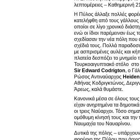
λεπτομέρειες – Καθημερινή 2
Η Πύλος άλλαξε πολλές φορές
κατελήφθη από τους γάλλους 
οποίοι σε λίγο χρονικό διάσ
ενώ οι ίδιοι παρέμειναν έως 
σχεδίασαν την νέα πόλη που ά
σχέδιά τους. Πολλά παραδοσι
με ασπρισμένες αυλές και κή
πλατεία δεσπόζει το μνημείο
Τουρκοαιγυπτιακό στόλο στο
Sir Edward Codrigton
, ο Γά
Ρώσος Αντιναύαρχος
Heiden
Αθήνας Κοδριγκτώνος, Δεριγν
Άρεως, καλά θυμάστε.
Κανονικά μέσα σε όλους του
είχαν ανηρτημένα τα δημοτικά
οι τρεις Ναύαρχοι. Τόσο σημαντ
ομόθυμη κίνησή τους και την 
Ναυμαχία του Ναυαρίνου.
Δυτικά της πόλης – υπάρχουν 
φρούριο της Πύλου που άρχισ