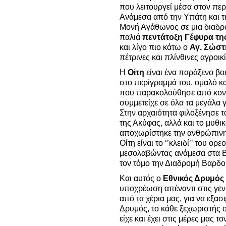
που λειτουργεί μέσα στον πε
Ανάμεσα από την Υπάτη και τ
Μονή Αγάθωνος σε μια διαδρ
παλιά
πεντάτοξη Γέφυρα τη
και λίγο πιο κάτω ο
Αγ. Σώστ
πέτρινες και πλίνθινες αγροικί
Η
Οίτη
είναι ένα παράξενο β
στο περίγραμμά του, ομαλό κ
που παρακολούθησε από κοντ
συμμετείχε σε όλα τα μεγάλα γ
Στην αρχαιότητα φιλοξένησε τ
της Ακύφας, αλλά και το μυθι
αποχωρίστηκε την ανθρώπινη
Οίτη είναι το ‘’κλειδί’’ του ο
μεσολαβώντας ανάμεσα στα Βα
τον τόμο την Διαδρομή Βαρδο
Και αυτός ο
Εθνικός Δρυμός
υποχρέωση απέναντι στις γενι
από τα χέρια μας, για να εξα
Δρυμός, το κάθε ξεχωριστής ο
είχε και έχει στις μέρες μας τ