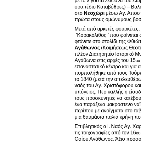
με τα λιγοστά λείψανα του Δ
οροπέδιο Καταβόθρες) – Βαλ
στο
Νεοχώρι
μέσω Αγ. Αποστ
πρώτα στους ομώνυμους βοσκ
Μετά από αρκετές φουρκέτες,
‘’Κορακόλιθος’’ που φαίνετα
φτάνετε στο στολίδι της Φθι
Αγάθωνος
(Κοιμήσεως Θεοτόκ
πλέον Διατηρητέο Ιστορικό Μ
Αγάθωνα στις αρχές του 15
ου
επαναστατικό κέντρο και για 
πυρπολήθηκε από τους Τούρκ
το 1840 (μετά την απελευθέρ
ναός του Αγ. Χριστόφορου κα
υπόγειος. Περικαλλής η είσο
τους προσκυνητές να κατέβου
ένα παράξενο μακρόστενο ναΐ
περίπου με ανοίγματα στο ταβ
μια θαυμάσια παλιά κρήνη πο
Επιβλητικός ο Ι. Ναός Αγ. Χ
τις τοιχογραφίες από τον 16
ου
Οσίου Αγάθωνος. Άξιο προσοχ