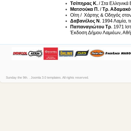
Τσίπηρας Κ.
/ Στα Ελληνικά 
Ματσούκα Π.
/
Τρ. Αδαμακ
Οίτη / Χάρτης & Οδηγός στον
Δαβανέλος Ν
. 1994 Λαμία, 
Παπαναγιώτου Τρ
. 1971 Ισ
Έκδοση Δήμου Λαμιέων, Αθή
Sunday the 9th. .
Joomla 3.0 templates
. All rights reserved.