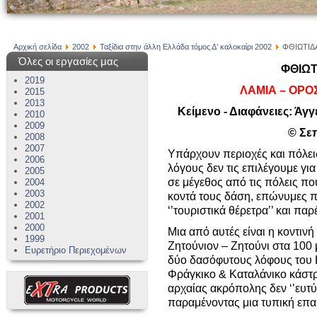
Αρχική σελίδα
2002
Ταξίδια στην άλλη Ελλάδα τόμος Δ’ καλοκαίρι 2002
ΦΘΙΩΤΙΔΑ 
Όλες οι εργασίες μας
ΦΘΙΩΤΙ
2019
ΛΑΜΙΑ – ΟΡΟ
2015
2013
Κείμενο - Διαφάνειες: Άγγ
2010
2009
© Σε
2008
2007
Υπάρχουν περιοχές και πόλει
2006
λόγους δεν τις επιλέγουμε για 
2005
σε μέγεθος από τις πόλεις πο
2004
2003
κοντά τους δάση, επώνυμες πα
2002
‘’τουριστικά θέρετρα’’ και πα
2001
2000
Μια από αυτές είναι η κοντινή
1999
Ζητούνιον – Ζητούνι στα 100 
Ευρετήριο Περιεχομένων
δύο δασόφυτους λόφους του Κ
Φράγκικο & Καταλάνικο κάστρ
αρχαίας ακρόπολης δεν ‘’ευτύ
παραμένοντας μια τυπική επ