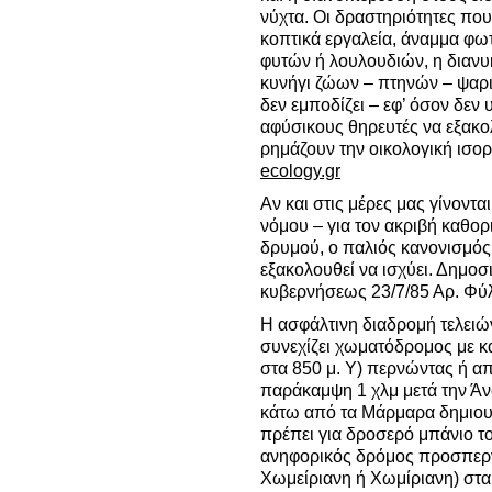
νύχτα.
Οι δραστηριότητες πο
κοπτικά εργαλεία, άναμμα φω
φυτών ή λουλουδιών, η διανυ
κυνήγι ζώων – πτηνών – ψαρι
δεν εμποδίζει – εφ’ όσον δεν 
αφύσικους θηρευτές να εξακο
ρημάζουν την οικολογική ισορ
ecology.gr
Αν και στις μέρες μας γίνοντ
νόμου – για τον ακριβή καθορ
δρυμού, ο παλιός κανονισμός 
εξακολουθεί να ισχύει. Δημοσ
κυβερνήσεως 23/7/85 Αρ. Φύλ
Η ασφάλτινη διαδρομή τελειών
συνεχίζει χωματόδρομος με 
στα 850 μ. Υ) περνώντας ή α
παράκαμψη 1 χλμ μετά την Άν
κάτω από τα Μάρμαρα δημιουργ
πρέπει για δροσερό μπάνιο τ
ανηφορικός δρόμος προσπερν
Χωμείριανη ή Χωμίριανη) στα 