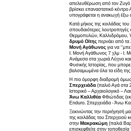
απελευθέρωση από τον Ζυγό έρ
βρίσκει επαναστατικό κέντρο 
υπογράφεται η ανακωχή έξω 
Κατά μήκος της κοιλάδας του
σπουδαιότερες λουτροπηγές 
Θερμοπυλών, Καλλιδρόμου, 
δρυμό Οίτης
περνάει από τα
Μονή Αγάθωνος
για να ‘’μπε
Ι. Μονή Αγάθωνος 7 χλμ - Ι. Μ
Ανάμεσα στα χωριά Λύχνο κα
Φυσικής Ιστορίας, που μπορεί
βαλσαμωμένα όλα τα είδη της
Η πιο όμορφη διαδρομή όμω
Σπερχειάδα
(παλιό Αγά στα 2
Ιστορικό – Αρχαιολογικό – Λα
Άνω Καλλιθέα
Φθιώτιδας (εκε
Enduro. Σπερχειάδα - Άνω Καλ
Ξεκινώντας την περιήγησή μα
της κοιλάδας του Σπερχειού κ
στην
Μακρακώμη
(παλιά Βαρ
επισκεφθείτε στην τοποθεσία 