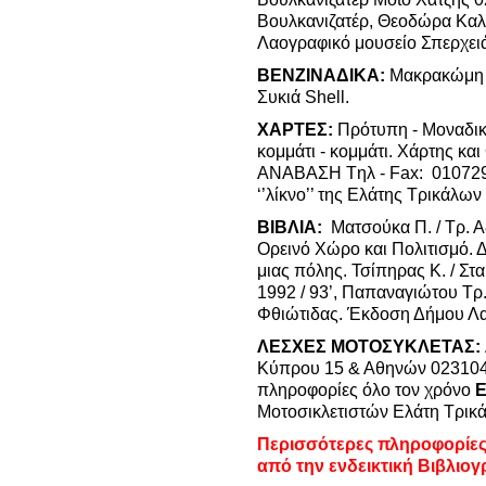
Βουλκανιζατέρ, Θεοδώρα Καλ
Λαογραφικό μουσείο Σπερχει
ΒΕΝΖΙΝΑΔΙΚΑ:
Μακρακώμη Ε.
Συκιά Shell.
ΧΑΡΤΕΣ:
Πρότυπη - Μοναδική
κομμάτι - κομμάτι. Χάρτης κα
ΑΝΑΒΑΣΗ Tηλ - Fax: 0107293
‘’λίκνο’’ της Ελάτης Τρικάλω
ΒΙΒΛΙΑ:
Ματσούκα Π. / Τρ. 
Ορεινό Χώρο και Πολιτισμό.
Δ
μιας πόλης. Τσίπηρας Κ. / Στ
1992 / 93’, Παπαναγιώτου Τρ.
Φθιώτιδας. Έκδοση Δήμου Λα
ΛΕΣΧΕΣ ΜΟΤΟΣΥΚΛΕΤΑΣ:
Κύπρου 15 & Αθηνών 0231045
πληροφορίες όλο τον χρόνο
Μοτοσικλετιστών Ελάτη Τρικά
Περισσότερες πληροφορίες 
από την ενδεικτική Βιβλιογ