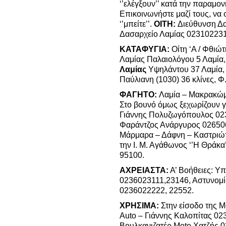
‘’ελέγξουν’’ κατά την παραμο
Επικοινωνήστε μαζί τους, να 
‘’μπείτε’’.
ΟΙΤΗ:
Διεύθυνση Δ
Δασαρχείο Λαμίας 023102231
ΚΑΤΑΦΥΓΙΑ:
Οίτη ‘Α / Φθιώτ
Λαμίας Παλαιολόγου 5 Λαμία
Λαμίας
Υψηλάντου 37 Λαμία, 
Παύλιανη (1030) 36 κλίνες, Φ
ΦΑΓΗΤΟ:
Λαμία – Μακρακώμ
Στο βουνό όμως ξεχωρίζουν 
Γιάννης Πολυζωγόπουλος 02
Φαράντζος Ανάργυρος 02650
Μάρμαρα – Δάφνη – Καστριώτ
την Ι. Μ. Αγάθωνος ‘’Η Θράκ
95100.
ΑΧΡΕΙΑΣΤΑ:
Α’ Βοήθειες: 
0236023111,23146, Αστυνομ
0236022222, 22552.
ΧΡΗΣΙΜΑ:
Στην είσοδο της 
Auto – Γιάννης Καλοπίτας 02
Βουλκανιζατέρ Moto Χατζής 