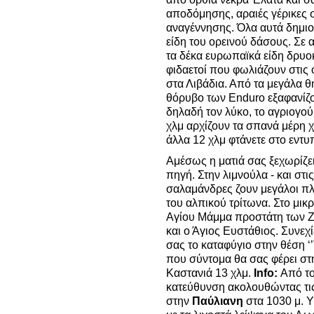
αποδόμησης, αραιές γέρικες 
αναγέννησης. Όλα αυτά δημιο
είδη του ορεινού δάσους. Σε
τα δέκα ευρωπαϊκά είδη δρυο
φιδαετοί που φωλιάζουν στις
στα Λιβάδια. Από τα μεγάλα θ
θόρυβο των Enduro εξαφανίζον
δηλαδή τον λύκο, το αγριογού
χλμ αρχίζουν τα σπανά μέρη 
άλλα 12 χλμ φτάνετε στο εντ
Αμέσως η ματιά σας ξεχωρίζει
πηγή. Στην λιμνούλα - και στι
σαλαμάνδρες ζουν μεγάλοι πλ
του αλπικού τρίτωνα. Στο μικ
Αγίου Μάμμα προστάτη των Ζ
και ο Άγιος Ευστάθιος. Συνεχ
σας το καταφύγιο στην θέση ‘
που σύντομα θα σας φέρει σ
Καστανιά 13 χλμ.
Info
:
Από το
κατεύθυνση ακολουθώντας τις 
στην
Παύλιανη
στα 1030 μ. 