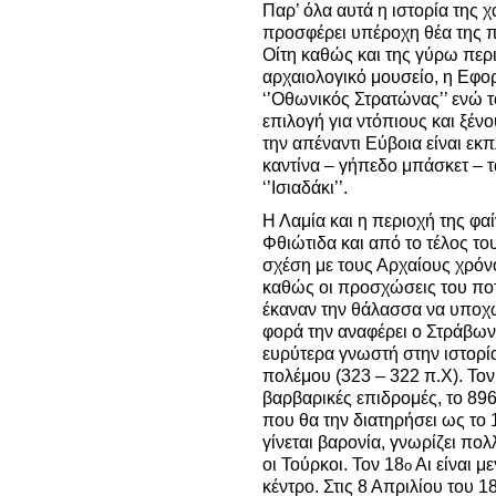
Παρ’ όλα αυτά η ιστορία της 
προσφέρει υπέροχη θέα της πό
Οίτη καθώς και της γύρω περ
αρχαιολογικό μουσείο, η Εφορ
‘’Οθωνικός Στρατώνας’’ ενώ τ
επιλογή για ντόπιους και ξέν
την απέναντι Εύβοια είναι ε
καντίνα – γήπεδο μπάσκετ – τ
‘’Ισιαδάκι’’.
Η Λαμία και η περιοχή της φα
Φθιώτιδα και από το τέλος το
σχέση με τους Αρχαίους χρόνο
καθώς οι προσχώσεις του ποτ
έκαναν την θάλασσα να υποχω
φορά την αναφέρει ο Στράβων 
ευρύτερα γνωστή στην ιστορί
πολέμου (323 – 322 π.Χ). Τον
βαρβαρικές επιδρομές, το 89
που θα την διατηρήσει ως το
γίνεται βαρονία, γνωρίζει πο
οι Τούρκοι. Τον 18
Αι είναι μ
ο
κέντρο.
Στις 8 Απριλίου του 1