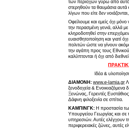
των περιοχών γύρω από αυτόν
στερηθούν τα θαυμάσια αυτά 
λίγων που είτε δεν νοιάζονται
Οφείλουμε και εμείς όχι μόν
την περασμένη γενιά, αλλά με
κληροδοτηθεί στην επερχόμε
ευαισθητοποίηση και γιατί όχ
πολιτών ώστε να γίνουν ακόμ
την αγάπη προς τους Εθνικού
καλύπτονται ή όχι από διεθνε
ΠΡΑΚΤΙΚ
Ιδέα & υλοποίησ
ΔΙΑΜΟΝΗ:
www.e-lamia.gr
Λ
ξενοδοχεία & Ενοικιαζόμενα 
Ξενώνας, Γερεντές Ευστάθιο
Δάφνη φιλοξενία σε σπίτια.
ΚΑΜΠΙΝΓΚ:
Η προστασία τω
Υπουργείου Γεωργίας και σε 
υπηρεσιών. Αυτές ελέγχουν τη
περιφερειακές ζώνες, αυτές ε