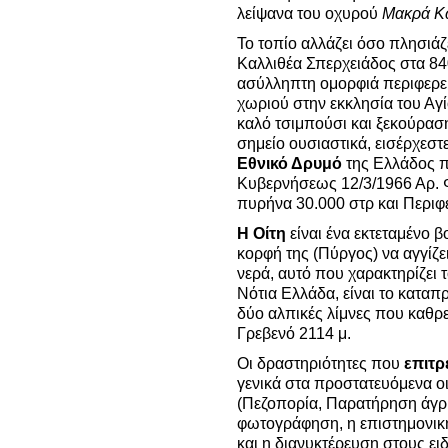
λείψανα του οχυρού
Μακρά Κ
Το τοπίο αλλάζει όσο πλησιάζ
Καλλιθέα Σπερχειάδος στα 840
ασύλληπτη ομορφιά περιφερεια
χωριού στην εκκλησία του Αγ
καλό τσιμπούσι και ξεκούρασ
σημείο ουσιαστικά, εισέρχεστ
Εθνικό Δρυμό
της Ελλάδος π
Κυβερνήσεως 12/3/1966 Αρ. 
πυρήνα 30.000 στρ και Περι
Η Οίτη
είναι ένα εκτεταμένο β
κορφή της (Πύργος) να αγγίζε
νερά, αυτό που χαρακτηρίζει 
Νότια Ελλάδα, είναι το καταπ
δύο αλπικές λίμνες που καθρ
Γρεβενό 2114 μ.
Οι δραστηριότητες που
επιτρ
γενικά στα προστατευόμενα οι
(Πεζοπορία, Παρατήρηση άγρι
φωτογράφηση, η επιστημονική
και η διανυκτέρευση στους ε