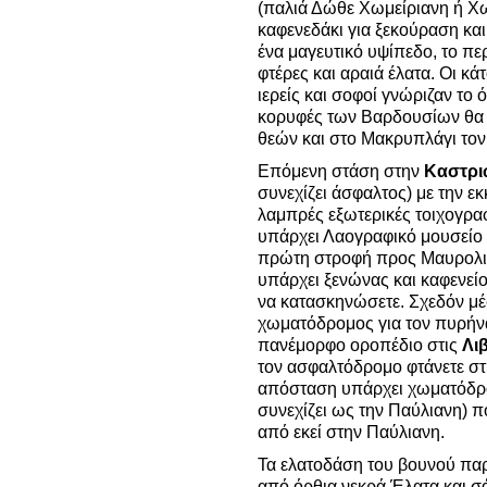
(παλιά Δώθε Χωμείριανη ή Χω
καφενεδάκι για ξεκούραση και
ένα μαγευτικό υψίπεδο, το π
φτέρες και αραιά έλατα. Οι κάτ
ιερείς και σοφοί γνώριζαν το 
κορυφές των Βαρδουσίων θα 
θεών και στο Μακρυπλάγι τον
Επόμενη στάση στην
Καστρι
συνεχίζει άσφαλτος) με την ε
λαμπρές εξωτερικές τοιχογρα
υπάρχει Λαογραφικό μουσείο 
πρώτη στροφή προς Μαυρολι
υπάρχει ξενώνας και καφενείο
να κατασκηνώσετε. Σχεδόν μέ
χωματόδρομος για τον πυρήνα
πανέμορφο οροπέδιο στις
Λι
τον ασφαλτόδρομο φτάνετε στ
απόσταση υπάρχει χωματόδρο
συνεχίζει ως την Παύλιανη) 
από εκεί στην Παύλιανη.
Τα ελατοδάση του βουνού παρ
από όρθια νεκρά Έλατα και σ