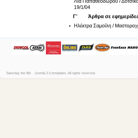
Λία Παπαθεοδώρου / Δοτσικό
19/1/04
Γ’ Άρθρα σε εφημερίδε
Ηλέκτρα Σαμοίλη / Μαστοροχ
Saturday the 8th. .
Joomla 3.0 templates
. All rights reserved.