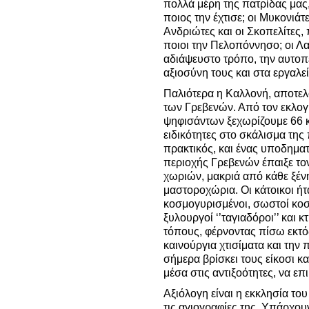
πολλά μέρη της πατρίδας μας,
ποιος την έχτισε; οι Μυκονιάτ
Ανδριώτες και οι Σκοπελίτες, 
ποιοι την Πελοπόννησο; οι Λαγ
αδιάψευστο τρόπο, την αυτο
αξιοσύνη τους και στα εργαλε
Παλιότερα η Καλλονή, αποτε
των Γρεβενών. Από τον εκλογ
ψηφισάντων ξεχωρίζουμε 66 κτ
ειδικότητες στο σκάλισμα της 
πρακτικός, και ένας υποδημα
περιοχής Γρεβενών έπαιξε το
χωριών, μακριά από κάθε ξένη
μαστοροχώρια. Οι κάτοικοι ήτ
κοσμογυρισμένοι, σωστοί κοσ
ξυλουργοί ‘’ταγιαδόροι’’ και 
τόπους, φέρνοντας πίσω εκτός
καινούργια χτισίματα και την 
σήμερα βρίσκει τους είκοσι 
μέσα στις αντιξοότητες, να ε
Αξιόλογη είναι η εκκλησία το
τις αγιογραφίες της. Υπάρχο