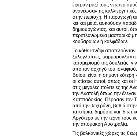
έφεραν μαζί τους νεωτερισμούς
ανανέωσαν τις καλλιεργητικέ
στην περιοχή. Η παραγωγή α
κει και μετά, ασκούσαν παραδ
δημιουργώντας, και αυτοί, ό
περιπλανώμενα μαστορικά μπ
κουδαραίων ή καλφάδων.
Το κάθε ισνάφι αποτελούνταν 
ξυλογλύπτες, μαρμαρογλύπτες
καταμερισμό της δουλειάς, γι
από τον αρχηγό του ισναφιού
Βοίου, είναι η σημαντικότερη
οι κτίστες αυτοί, όπως και οι
στις μεγάλες πολιτείες της Α
την Ανατολή όπως την έλεγαν
Καππαδοκίας. Πέρασαν τον Τί
από την Τεχεράνη, βαθιά στη
τα κτήρια, δημόσια και ιδιωτικ
Αργότερα με την τέχνη τους κ
την απόμακρη Αυστραλία.
Τις βαλκανικές χώρες τις θεω