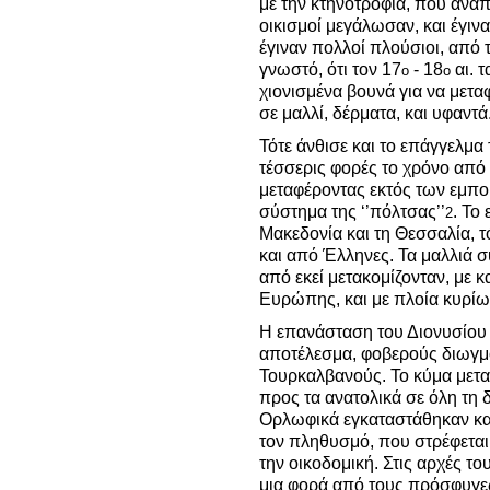
με την κτηνοτροφία, που αναπτ
οικισμοί μεγάλωσαν, και έγιν
έγιναν πολλοί πλούσιοι, από τ
γνωστό, ότι τον 17
- 18
αι. 
ο
ο
χιονισμένα βουνά για να με
σε μαλλί, δέρματα, και υφαντά
Τότε άνθισε και το επάγγελμα
τέσσερις φορές το χρόνο από 
μεταφέροντας εκτός των εμπο
σύστημα της ‘’πόλτσας’’
. Το
2
Μακεδονία και τη Θεσσαλία, 
και από Έλληνες. Τα μαλλιά 
από εκεί μετακομίζονταν, με 
Ευρώπης, και με πλοία κυρίως
Η επανάσταση του Διονυσίου 
αποτέλεσμα, φοβερούς διωγ
Τουρκαλβανούς. Το κύμα μετα
προς τα ανατολικά σε όλη τη 
Ορλωφικά εγκαταστάθηκαν κα
τον πληθυσμό, που στρέφεται
την οικοδομική. Στις αρχές το
μια φορά από τους πρόσφυγες 