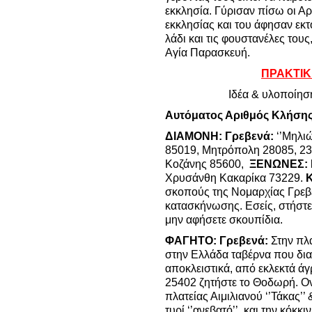
εκκλησία. Γύρισαν πίσω οι Αρ
εκκλησίας και του άφησαν εκτ
λάδι και τις φουστανέλες τους
Αγία Παρασκευή.
ΠΡΑΚΤΙΚ
Ιδέα & υλοποίησ
Αυτόματος Αριθμός Κλήσης
ΔΙΑΜΟΝΗ:
Γρεβενά:
‘’Μηλιώ
85019, Μητρόπολη 28085, 232
Κοζάνης 85600,
ΞΕΝΩΝΕΣ: 
Χρυσάνθη Κακαρίκα 73229.
Κ
σκοπούς της Νομαρχίας Γρεβε
κατασκήνωσης. Εσείς, στήστε
μην αφήσετε σκουπίδια.
ΦΑΓΗΤΟ: Γρεβενά:
Στην πλ
στην Ελλάδα ταβέρνα που διαθ
αποκλειστικά, από εκλεκτά άγρ
25402 ζητήστε το Θοδωρή. Ον
πλατείας Αιμιλιανού ‘’Τάκας’’ 
τυρί ‘’ανεβατό’’, και την κόκκ