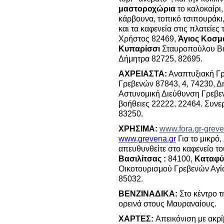
μαστοροχώρια
το καλοκαίρι
κάρβουνα, τοπικό τσιπουράκι, 
και τα καφενεία στις πλατείε
Χρήστος 82469,
Άγιος Κοσ
Κυπαρίσσι
Σταυροπούλου Βε
Δήμητρα 82725, 82695.
ΑΧΡΕΙΑΣΤΑ:
Αναπτυξιακή Γρ
Γρεβενών 87843, 4, 74230, 
Αστυνομική Διεύθυνση Γρεβεν
βοήθειες 22222, 22464. Συνε
83250.
ΧΡΗΣΙΜΑ:
www.fora.gr-grev
www.grevena.gr
Για το μικρό
απευθυνθείτε στο καφενείο το
Βασιλίτσας :
84100,
Καταφύ
Οικοτουρισμού Γρεβενών Αγίο
85032.
ΒΕΝΖΙΝΑΔΙΚΑ:
Στο κέντρο τ
ορεινά στους Μαυραναίους.
ΧΑΡΤΕΣ
:
Απεικόνιση με ακρί