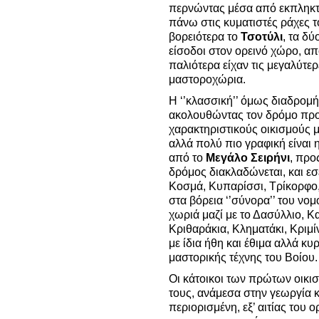
περνώντας μέσα από εκπληκτι
πάνω στις κυματιστές ράχες 
βορειότερα το
Τσοτύλι
, τα δύ
είσοδοι στον ορεινό χώρο, α
παλιότερα είχαν τις μεγαλύτερ
μαστοροχώρια.
Η ‘’κλασσική’’ όμως διαδρομ
ακολουθώντας τον δρόμο προς
χαρακτηριστικούς οικισμούς μ
αλλά πολύ πιο γραφική είναι 
από το
Μεγάλο Σειρήνι
, προ
δρόμος διακλαδώνεται, και εσ
Κοσμά, Κυπαρίσσι, Τρίκορφο
στα βόρεια ‘’σύνορα’’ του ν
χωριά μαζί με το Δασύλλιο, Κα
Κριθαράκια, Κληματάκι, Κριμίν
με ίδια ήθη και έθιμα αλλά κυ
μαστορικής τέχνης του Βοίου
Οι κάτοικοι των πρώτων οικι
τους, ανάμεσα στην γεωργία κ
περιορισμένη, εξ’ αιτίας του 