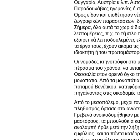
Ουγγαρία, Αυστρία κ.λ.π. Αυτο
Παραδουνάβιες ηγεμονίες ή σ
Όρος είδαν και υιοθέτησαν νέ
ζωγραφικών παραστάσεων, δηλ
Σήμερα, όλα αυτά τα χωριά δι
λεπτομέρειες, π.χ. το τέμπλο
εξαιρετικά λεπτοδουλεμένες 
τα έργα τους, έχουν ακόμα τι
ιδιοκτήτη ή του πρωτομάστορ
Οι νομάδες κτηνοτρόφοι στο 
πέρασμα του χρόνου, να μετα
Θεσσαλία στον ορεινό όγκο τ
μονοπάτια. Από τα μονοπάτια
ποταμού Βενέτικου, κατηφόρ
πηγαίνοντας στις οικοδομές 
Από το μεσοπόλεμο, μέχρι τον
πληθυσμός έφτασε στα ανώτε
Γρεβενά ανοικοδομήθηκαν με
μαστόρους, τα μπουλούκια κα
αναλαμπή ήρθε μετά την λήξη
εμφύλιος, και τα πάντα κατέρ
κυρίως το μεγάλο μεταναστευ