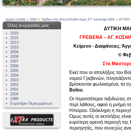
Αρχική σελίδα
2004
Ταξίδια στην άλλη Ελλάδα τόμος ΣΤ’ καλοκαίρι 2004
ΔΥΤΙΚΗ 
Όλες οι εργασίες μας
ΔΥΤΙΚΗ ΜΑΚ
2019
ΓΡΕΒΕΝΑ – ΑΓ. ΚΟΣΜ
2015
2013
Κείμενο - Διαφάνειες: Άγγ
2010
2009
© Φεβ
2008
2007
Στα Μαστορ
2006
2005
Εκεί που οι απολήξεις του Βο
2004
νομού Γρεβενών, πλησιάζοντα
2003
βρίσκονται φωλιασμένα, τα 
2002
2001
Βοΐου
.
2000
Οι περισσότεροι ταξιδιώτες σ
1999
Ευρετήριο Περιεχομένων
περί λάθους, αφού η μνήμη τ
Ηπείρου. Ολόκληρη η περιοχή
Όμως αυτές οι εκπλήξεις είναι
ευρύτερη ορεινή περιοχή της
περιηγητές, που συνεχώς ανα