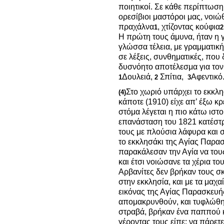
ποιητικοί. Σε κάθε περίπτωση
ορεσίβιοι μαστόροι μας, νοιώ
πραχάλνα
, χτίζοντας κούφια
1
2
Η πρώτη τους άμυνα, ήταν η γ
γλώσσα τέλεια, με γραμματική
σε λέξεις, συνθηματικές, πο
δυσνόητο αποτέλεσμα για το
Δουλειά,
Σπίτια,
Αφεντικό
1
2
3
Στο χωριό υπάρχει το εκκλ
(4)
κάποτε (1910) είχε απ’ έξω κ
στόμα λέγεται η πιο κάτω ιστο
επανάσταση του 1821 κατέστρ
τους με πλούσια λάφυρα και 
το εκκλησάκι της Αγίας Παρασ
παρακάλεσαν την Αγία να του
και έτσι νοιώσανε τα χέρια το
Αρβανίτες δεν βρήκαν τους σ
στην εκκλησία, και με τα μαχα
εικόνας της Αγίας Παρασκευή
απομακρυνθούν, και τυφλώθ
στραβά, βρήκαν ένα παππού κα
γέροντας τους είπε: να πάρετε