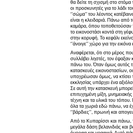
θα δείτε τη σχισμή στο στόμα τ
οι προσκυνητές για το λάδι το
‘’σώμα’’ του λέοντος κατέβαιν
είναι η κλειδαριά. Πάνω από
καμάρα, όπου τοποθετούσαν την
το εικονοστάσι κοντά στη γέφ
στην κορυφή. Το κεφάλι εκείν
‘’άνοιγε’’ χώρο για την εικόνα 
Αναφέρεται, ότι στο μέρος που
συλλάβει ληστές, τον έψαξαν κ
πάνω του. Όταν όμως αυτός τ
κατασκευές εικονοστασίων, οι
υποχρέωσαν όμως, να κτίσει τ
εκκλησίας υπάρχει ένα αξιόλο
Σε αυτή την κατασκευή μπορεί
επιτυχημένη μίξη, μνημειακής
τέχνη και τα υλικά του τόπου
όλα τα χωριά εδώ πάνω, να έχ
‘’βάρδιες’’, πρωινή και απογε
Από το Κυπαρίσσι και πάνω, τ
μεγάλα δάση βελανιδιάς και β
όμορφα και γραφικά. Αυτό πά