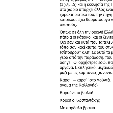
(1 χλμ. Δ) και η εκκλησία της
στο χωριό υπάρχει άλλος ένας
χαρακτηριστικό του, την πηγή
κατοίκους έχει θαυματουργό ν
σκοπούς.
Όπως σε όλη την ορεινή Ελλά
πάτρια οι κάτοικοι και οι ξενιτ
Όχι σαν και αυτά που τα τελε
τόπο σαν κακέκτυπα, του στυλ
τσίπουρου’’ κ.λπ. Σε αυτά τα 
γερά από την παράδοση, που σ
οδηγεί. Οι ορχήστρες εδώ, π
όργανα. Εκπληκτικό, μεγαλει
μαζί με τις κομπανίες χάνονται
Καρσ’ ί – καρσ’ ί στο Λούντζι,
όνομα της Καλλονής),
Βαρούνε τα βιολιά!
Χορεύ ο Κωσταντάκης
Με παρδαλά βρακιά….