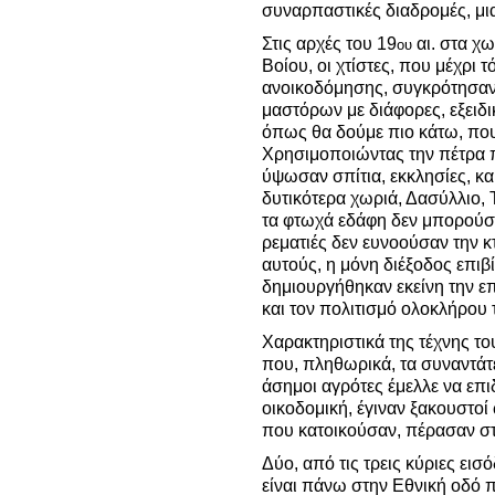
συναρπαστικές διαδρομές, μ
Στις αρχές του 19
αι. στα χω
ου
Βοίου, οι χτίστες, που μέχρι 
ανοικοδόμησης, συγκρότησαν
μαστόρων με διάφορες, εξειδι
όπως θα δούμε πιο κάτω, που
Χρησιμοποιώντας την πέτρα 
ύψωσαν σπίτια, εκκλησίες, κα
δυτικότερα χωριά, Δασύλλιο,
τα φτωχά εδάφη δεν μπορούσαν
ρεματιές δεν ευνοούσαν την κτ
αυτούς, η μόνη διέξοδος επιβ
δημιουργήθηκαν εκείνη την ε
και τον πολιτισμό ολοκλήρου
Χαρακτηριστικά της τέχνης του
που, πληθωρικά, τα συναντάτε
άσημοι αγρότες έμελλε να επι
οικοδομική, έγιναν ξακουστοί 
που κατοικούσαν, πέρασαν σ
Δύο, από τις τρεις κύριες ει
είναι πάνω στην Εθνική οδό π