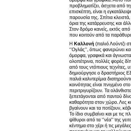
προβληματίζει, άσχετα από τη
επισκέπτη, είναι η εγκατάλειψ
παρουσία της.
Σπίτια κλειστά
όρια της κατάρρευσης και άλ
Στον δρόμο κανείς, εκτός από
που κοιτούν από τα παράθυρα
Η
Καλλονή
(παλιό Λούντζι σ
‘’Ογλάς’’, όπως φανερώνει και
όμορφα, γραφικά και άγνωστα 
ολοπέτρινα, πολλές φορές δί
από τους ντόπιους τεχνίτες, 
δημιούργησε ο δραστήριος Ε
παλιά καλντερίμια διατηρούντ
κοινότητας είναι πνιγμένο στο
περιτριγυρίζουν. Τα ολάνθιστ
ξεπετάγονται από παντού δίνο
καθαρότητα στον χώρο. Λες κ
βγαίνουν και τα ποτίζουν, κόβ
Το ίδιο συμβαίνει και με τις 
ψίθυροι από τα ‘’νέα’’ της γει
κέντημα στο χέρι ή τις μεγάλες