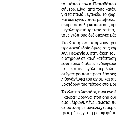
του τόπου, τον κ. Παπαδόπου
σήμερα. Είναι από τους κατά
για τα παλιά μεγαλεία. Το χωρ
και δεν έγιναν ποτέ μεταβολέ
ακόμα σε καλή κατάσταση, όμ
μεγαλοπρεπή τρίπατα σπίτια,
τους ντόπιους δεξιοτέχνες μ
Στο Κυπαρίσσι υπάρχουν τρει
πρωτοκαθεδρία όμως στις καρ
Αγ. Γεωργίου
, στην άκρη το
διατηρούν σε καλή κατάστασ
εσωτερικό διαθέτει ενδιαφέρο
μπείτε στον μεγάλο περίβολο 
στέγαστρο που προφυλάσσει; 
λιθανάγλυφα του αγίου και α
μαστόρων της πέτρας στο Βό
Το γλυπτό λιοντάρι, είναι ένα
‘’κάλφα’’ Βράγγα, που δημιο
δύο μέτρων!. Λένε μάλιστα, π
απόσταση με μανέλες, (μακριά
τρεις μέρες για τη μεταφορά τ