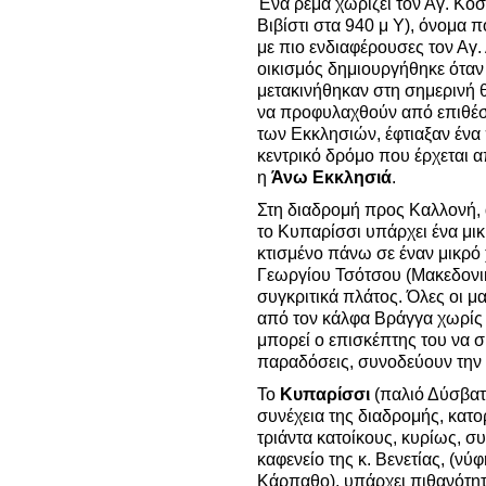
Ένα ρέμα χωρίζει τον Αγ. Κο
Βιβίστι στα 940 μ Υ), όνομα 
με πιο ενδιαφέρουσες τον Αγ.
οικισμός δημιουργήθηκε όταν 
μετακινήθηκαν στη σημερινή θ
να προφυλαχθούν από επιθέσε
των Εκκλησιών, έφτιαξαν ένα
κεντρικό δρόμο που έρχεται α
η
Άνω Εκκλησιά
.
Στη διαδρομή προς Καλλονή, 
το Κυπαρίσσι υπάρχει ένα μι
κτισμένο πάνω σε έναν μικρό
Γεωργίου Τσότσου (Μακεδονικ
συγκριτικά πλάτος. Όλες οι μ
από τον κάλφα Βράγγα χωρίς ν
μπορεί ο επισκέπτης του να σκε
παραδόσεις, συνοδεύουν την 
Το
Κυπαρίσσι
(παλιό Δύσβατο
συνέχεια της διαδρομής, κατ
τριάντα κατοίκους, κυρίως, σ
καφενείο της κ. Βενετίας, (ν
Κάρπαθο), υπάρχει πιθανότητ