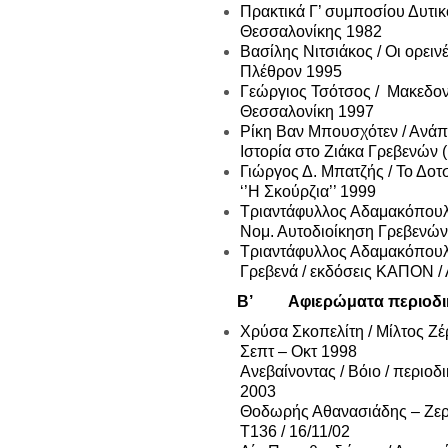
Πρακτικά Γ’ συμποσίου Δυτι
Θεσσαλονίκης 1982
Βασίλης Νιτσιάκος / Οι ορεινέ
Πλέθρον 1995
Γεώργιος Τσότσος / Μακεδον
Θεσσαλονίκη 1997
Ρίκη Βαν Μπουσχότεν / Ανάπ
Ιστορία στο Ζιάκα Γρεβενών 
Γιώργος Δ. Μπατζής / Το Δο
‘’Η Σκούρζια’’ 1999
Τριαντάφυλλος Αδαμακόπουλ
Νομ. Αυτοδιοίκηση Γρεβενών
Τριαντάφυλλος Αδαμακόπουλ
Γρεβενά / εκδόσεις ΚΑΠΟΝ /
Β’ Αφιερώματα περιοδι
Χρύσα Σκοπελίτη / Μίλτος Ζέρ
Σεπτ – Οκτ 1998
Ανεβαίνοντας / Βόιο / περιοδι
2003
Θοδωρής Αθανασιάδης – Ζερμ
Τ136 / 16/11/02