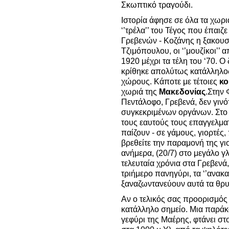
Σκωπτικό τραγούδι.
Ιστορία άφησε σε όλα τα χωρι
‘’τρέλα’’ του Τέγος που έπαιζ
Γρεβενών - Κοζάνης η ξακουσ
Τζιμόπουλου, οι ‘’μουζίκοι’’ 
1920 μέχρι τα τέλη του ‘70. 
κρίθηκε απολύτως κατάλληλος
χώρους. Κάποτε με τέτοιες
κο
χωριά της
Μακεδονίας
.Στην 
Πεντάλοφο, Γρεβενά, δεν γιν
συγκεκριμένων οργάνων. Στο 
τους εαυτούς τους επαγγελμα
παίζουν - σε γάμους, γιορτές,
βρεθείτε την παραμονή της γι
ανήμερα, (20/7) στο μεγάλο γ
τελευταία χρόνια στα Γρεβενά,
τριήμερο πανηγύρι, τα ‘’ανακ
ξαναζωντανεύουν αυτά τα θρυλ
Αν ο τελικός σας προορισμός 
κατάλληλο σημείο. Μια παράκ
γεφύρι της Μαέρης, φτάνει στ