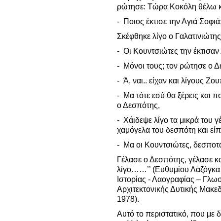
ρώτησε: Τώρα Κοκόλη θέλω κα
- Ποιος έκτισε την Αγιά Σοφιά
Σκέφθηκε λίγο ο Γαλατινιώτης
- Οι Κουντσιώτες την έκτισ
- Μόνοι τους; τον ρώτησε ο 
- Ά, ναι.. είχαν και λίγους Ζ
- Μα τότε εσύ θα ξέρεις και 
ο Δεσπότης,
- Χάιδεψε λίγο τα μικρά του 
χαμόγελα του δεσπότη και είπ
- Μα οι Κουντσιώτες, δεσποτά
Γέλασε ο Δεσπότης, γέλασε κα
λίγο……’’ (Ευθυμίου Λαζόγκα 
Ιστορίας - Λαογραφίας – Γλ
Αρχιτεκτονικής Δυτικής Μακε
1978).
Αυτό το περιστατικό, που με