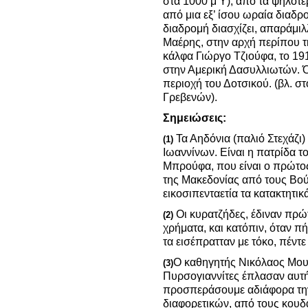
στα 1000 μ Υ), από τα ψηλότε
από μια εξ’ ίσου ωραία διαδ
διαδρομή διασχίζει, απαράμι
Μαέρης, στην αρχή περίπου τ
κάλφα Γιώργο Τζιούφα, το 19
στην Αμερική Δασυλλιωτών. Ό
περιοχή του Δοτσικού. (βλ. σ
Γρεβενών).
Σημειώσεις:
Τα Αηδόνια (παλιό Στεχάζι
(1)
Ιωαννίνων. Είναι η πατρίδα 
Μπρούφα, που είναι ο πρώτο
της Μακεδονίας από τους Βού
εικοσιπενταετία τα κατακτητικ
Οι κυρατζήδες, έδιναν πρώτ
(2)
χρήματα, και κατόπιν, όταν π
τα εισέπρατταν με τόκο, πέντε
Ο καθηγητής Νικόλαος Μουτ
(3)
Πυρσογιαννίτες έπλασαν αυτή
προσπεράσουμε αδιάφορα την
διαφορετικών, από τους κουδ