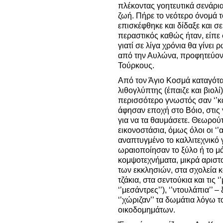
πλέκοντας γοητευτικά σενάρι
ζωή. Πήρε το νεότερο όνομά 
επισκέφθηκε και δίδαξε και σ
περαστικός καθώς ήταν, είπε 
γιατί σε λίγα χρόνια θα γίνει
από την Αυλώνα, προφητεύον
Τούρκους.
Από τον Άγιο Κοσμά καταγόταν
λιθογλύπτης (έπαιζε και βιολί
περισσότερο γνωστός σαν ‘’κ
άφησαν εποχή στο Βόιο, στις
για να τα θαυμάσετε. Θεωρούτ
εικονοστάσια, όμως όλοι οι ‘’α
αναπτυγμένο το καλλιτεχνικό 
ωραιοποίησαν το ξύλο ή το μ
κομψοτεχνήματα, μικρά αριστ
των εκκλησιών, στα σχολεία κ
τζάκια, στα σεντούκια και τις 
‘’μεσάντρες’’), ‘’ντουλάπια’’ 
‘’χώριζαν’’ τα δωμάτια λόγω 
οικοδομημάτων.