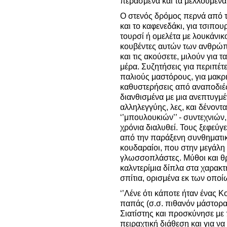
περασμένα και τα μελλούμενα
Ο στενός δρόμος περνά από τ
και το καφενεδάκι, για τσιπου
τουρσί ή ομελέτα με λουκάνικ
κουβέντες αυτών των ανθρώπων
και τις ακούσετε, μιλούν για τ
μέρα.
Συζητήσεις για περιπέτ
παλιούς μαστόρους, για μακρι
καθυστερήσεις από αναποδιές
διανθισμένα με μια ανεπτυγμ
αλληλεγγύης, λες, και δένονται
‘’μπουλουκιών’’ - συντεχνιών,
χρόνια διαλυθεί. Τους ξεφεύγει
από την παράξενη συνθηματι
κουδαραίοι, που στην μεγάλη 
γλωσσοπλάστες. Μύθοι και θρ
καλντερίμια δίπλα στα χαρακτ
σπίτια, ορισμένα εκ των οποί
‘’Λένε ότι κάποτε ήταν ένας 
παπάς (σ.σ. πιθανόν μάστορ
Σιατίστης και προσκύνησε με
πειραχτική διάθεση και για να 