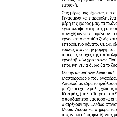
περιοχή.
Στις μέρες μας, έχοντας πια σ
ξεχασμένα και παραμελημένα 
μέρη της χώρας μας, τα πλάν
εγκατάλειψη και η ψυχή από 
συνεχίζουν να περιμένουν το σ
έργο, κάποια σπίθα ζωής και
επερχόμενο θάνατο. Όμως, είναι
τουλάχιστον στην μορφή που ο
αυτές τις εποχές της σπάταλη
εργολαβικών χρεώσεων. Πού θα
επόμενη γενιά όμως θα το ζή
Με την καινούργια διοικητική
Μαστοροχώρια που αναφέραμε
Αιτωλού με έδρα το ηλιόλουσ
μ. Υ) και έχουν μόλις χίλιους
Κοσμάς
, (παλιό Τσιράκι στα 
σπουδαιότερο μαστοροχώρι τη
διατρέχουν την Ελλάδα φτάνο
Μοριά. Ακόμα και σήμερα, τα 
αρχοντικό αέρα, φωτίζοντας μ