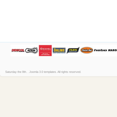
Saturday the 8th. .
Joomla 3.0 templates
. All rights reserved.