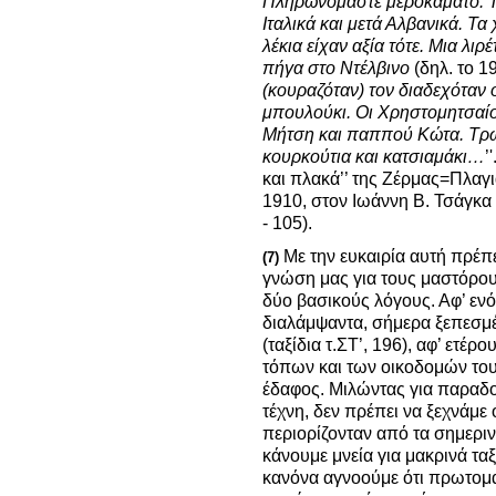
Πληρωνόμαστε μεροκάματο. Τ
Ιταλικά και μετά Αλβανικά. Τ
λέκια είχαν αξία τότε. Μια λι
πήγα στο Ντέλβινο
(δηλ. το 1
(κουραζόταν) τον διαδεχόταν 
μπουλούκι. Οι Χρηστομητσαί
Μήτση και παππού Κώτα. Τρώ
κουρκούτια και κατσιαμάκι…
’
και πλακά’’ της Ζέρμας=Πλαγ
1910, στον Ιωάννη Β. Τσάγκα τ
- 105).
Με την ευκαιρία αυτή πρέπε
(7)
γνώση μας για τους μαστόρους
δύο βασικούς λόγους. Αφ’ ε
διαλάμψαντα, σήμερα ξεπεσμέ
(ταξίδια τ.ΣΤ’, 196), αφ’ ετέρ
τόπων και των οικοδομών του
έδαφος. Μιλώντας για παραδο
τέχνη, δεν πρέπει να ξεχνάμε 
περιορίζονταν από τα σημερι
κάνουμε μνεία για μακρινά τα
κανόνα αγνοούμε ότι πρωτομα