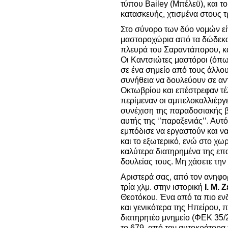
τύπου Bailey (Μπέλεϋ), και το 
κατασκευής, χτισμένα στους τ
Στο σύνορο των δύο νομών είνα
μαστοροχώρια από τα δώδεκα
πλευρά του Σαραντάπορου, κα
Οι Καντσιώτες μαστόροι (όπως
σε ένα σημείο από τους άλλους
συνήθεια να δουλεύουν σε αν
Οκτωβρίου και επέστρεφαν τέ
περίμεναν οι αμπελοκαλλιέργει
συνέχιση της παραδοσιακής β
αυτής της ‘’παραξενιάς’’. Αυ
εμπόδισε να εργαστούν και ν
και το εξωτερικό, ενώ στο χω
καλύτερα διατηρημένα της επ
δουλείας τους. Μη χάσετε την
Αριστερά σας, από τον ανηφο
τρία χλμ. στην ιστορική
Ι. Μ. 
Θεοτόκου. Ένα από τα πιο εν
και γενικότερα της Ηπείρου, 
διατηρητέο μνημείο (ΦΕΚ 35/2
το 679, από τον αυτοκράτορα 