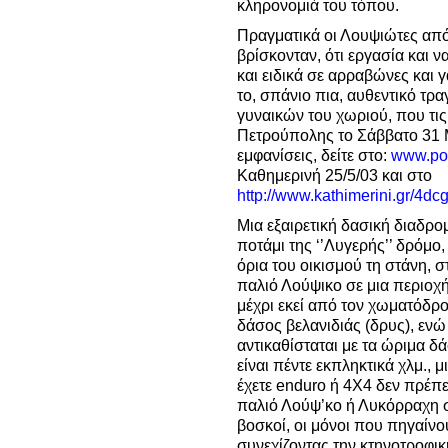
κληρονομιά του τόπου.
Πραγματικά οι Λουψιώτες απ
βρίσκονταν, ότι εργασία και ν
και ειδικά σε αρραβώνες και γ
το, σπάνιο πια, αυθεντικό τρ
γυναικών του χωριού, που τι
Πετρούπολης το Σάββατο 31 Μ
εμφανίσεις, δείτε στο:
www.pol
Καθημερινή 25/5/03 και στο
http://www.kathimerini.gr/4
Μια εξαιρετική δασική διαδρο
ποτάμι της ‘’Λυγερής’’ δρόμο,
όρια του οικισμού τη στάνη, στ
παλιό Λούψικο σε μια περιοχ
μέχρι εκεί από τον χωματόδρ
δάσος βελανιδιάς (δρυς), ενώ
αντικαθίσταται με τα ώριμα 
είναι πέντε εκπληκτικά χλμ., 
έχετε enduro ή 4Χ4 δεν πρέπ
παλιό Λούψ’κο ή Λυκόρραχη σ
βοσκοί, οι μόνοι που πηγαίνο
συνεχίζοντας την κτηνοτροφ