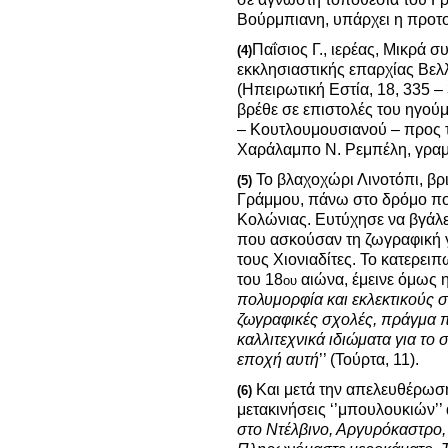
Βούρμπιανη, υπάρχει η προτομή
Παΐσιος Γ., ιερέας, Μικρά σ
(4)
εκκλησιαστικής επαρχίας Βελλ
(Ηπειρωτική Εστία, 18, 335 
βρέθε σε επιστολές του ηγού
– Κουτλουμουσιανού – προς 
Χαράλαμπο Ν. Ρεμπέλη, γραμ
Το βλαχοχώρι Λινοτόπι, βρ
(5)
Γράμμου, πάνω στο δρόμο πο
Κολώνιας. Ευτύχησε να βγάλε
που ασκούσαν τη ζωγραφική γ
τους Χιονιαδίτες. Το κατερει
του 18
αιώνα, έμεινε όμως η
ου
πολυμορφία και εκλεκτικούς
ζωγραφικές σχολές, πράγμα π
καλλιτεχνικά ιδιώματα για το
εποχή αυτή
’’ (Τούρτα, 11).
Και μετά την απελευθέρωσ
(6)
μετακινήσεις ‘’μπουλουκιών’’
στο Ντέλβινο, Αργυρόκαστρο,