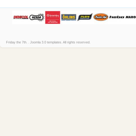
Friday the 7th. .
Joomla 3.0 templates
. All rights reserved.