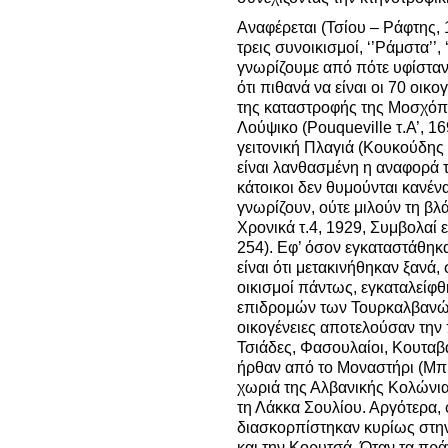
Αναφέρεται (Τσίου – Ράφτης, 
τρεις συνοικισμοί, ‘’Ράμστα’’,
γνωρίζουμε από πότε υφίσταν
ότι πιθανά να είναι οι 70 οι
της καταστροφής της Μοσχόπ
Λούψικο (Pouqueville τ.Α’, 16
γειτονική Πλαγιά (Κουκούδης τ
είναι λανθασμένη η αναφορά τ
κάτοικοι δεν θυμούνται κανέν
γνωρίζουν, ούτε μιλούν τη βλ
Χρονικά τ.4, 1929, Συμβολαί 
254).
Εφ’ όσον εγκαταστάθηκα
είναι ότι μετακινήθηκαν ξανά,
οικισμοί πάντως, εγκαταλείφθ
επιδρομών των Τουρκαλβανών
οικογένειες αποτελούσαν την
Τσιάδες, Φασουλαίοι, Κουταβα
ήρθαν από το Μοναστήρι (Μπι
χωριά της Αλβανικής Κολώνιας
τη Λάκκα Σουλίου. Αργότερα, 
διασκορπίστηκαν κυρίως στην 
και την Κορυτσά. Όταν τα πρ