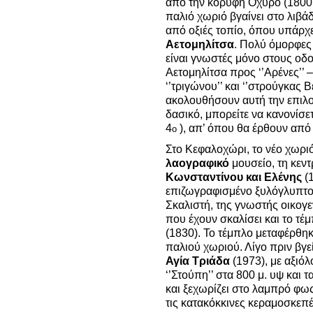
από την κορυφή Οχυρό (1800 μ.
παλιό χωριό βγαίνει στο λιβάδ
από οξιές τοπίο, όπου υπάρχει
Αετομηλίτσα
. Πολύ όμορφες 
είναι γνωστές μόνο στους οδ
Αετομηλίτσα προς ‘’Αρένες’’ 
‘’τριγώνου’’ και ‘’στρούγκας 
ακολουθήσουν αυτή την επιλο
δασικό, μπορείτε να κανονίσ
4
), απ’ όπου θα έρθουν από
ο
Στο Κεφαλοχώρι, το νέο χωριό
λαογραφικό
μουσείο, τη κεν
Κωνσταντίνου και Ελένης
(1
επιζωγραφισμένο ξυλόγλυπτο
Σκαλιστή, της γνωστής οικογ
που έχουν σκαλίσει και το τέ
(1830). Το τέμπλο μεταφέρθηκ
παλιού χωριού.
Λίγο πριν βγεί
Αγία Τριάδα
(1973), με αξιόλ
‘’Στούπη’’ στα 800 μ. υψ και 
και ξεχωρίζει στο λαμπρό φω
τις κατακόκκινες κεραμοσκεπέ