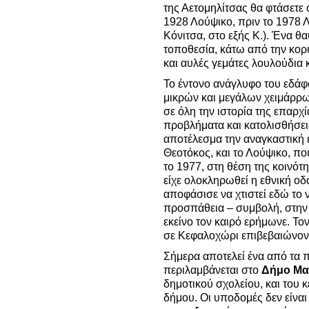
της Αετομηλίτσας θα φτάσετε
1928 Λούψικο, πριν το 1978 
Κόνιτσα, στο εξής Κ.). Ένα 
τοποθεσία, κάτω από την κορ
και αυλές γεμάτες λουλούδια
Το έντονο ανάγλυφο του εδά
μικρών και μεγάλων χειμάρρων 
σε όλη την ιστορία της επαρ
προβλήματα και κατολισθήσεις
αποτέλεσμα την αναγκαστική 
Θεοτόκος, και το Λούψικο, πο
το 1977, στη θέση της κοινότη
είχε ολοκληρωθεί η εθνική οδ
αποφάσισε να χτιστεί εδώ το 
προσπάθεια – συμβολή, στην
εκείνο τον καιρό ερήμωνε. Το
σε Κεφαλοχώρι επιβεβαιώνον
Σήμερα αποτελεί ένα από τα π
περιλαμβάνεται στο
Δήμο Μα
δημοτικού σχολείου, και του 
δήμου. Οι υποδομές δεν είναι