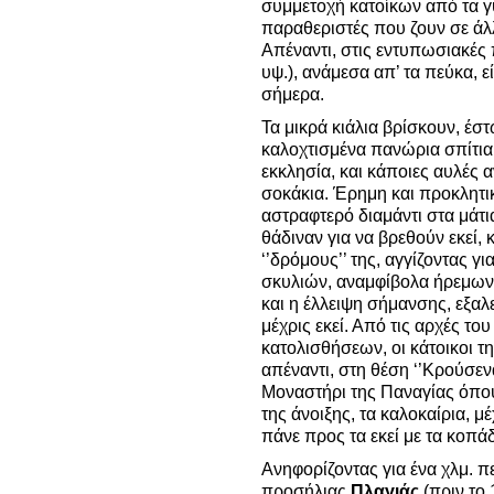
συμμετοχή κατοίκων από τα γ
παραθεριστές που ζουν σε άλλ
Απέναντι, στις εντυπωσιακές
υψ.), ανάμεσα απ’ τα πεύκα, ε
σήμερα.
Τα μικρά κιάλια βρίσκουν, έστ
καλοχτισμένα πανώρια σπίτια
εκκλησία, και κάποιες αυλές 
σοκάκια. Έρημη και προκλητι
αστραφτερό διαμάντι στα μάτ
θάδιναν για να βρεθούν εκεί,
‘’δρόμους’’ της, αγγίζοντας γ
σκυλιών, αναμφίβολα ήρεμων
και η έλλειψη σήμανσης, εξαλ
μέχρις εκεί. Από τις αρχές τ
κατολισθήσεων, οι κάτοικοι τ
απέναντι, στη θέση ‘’Κρούσενα
Μοναστήρι της Παναγίας όπου 
της άνοιξης, τα καλοκαίρια, μ
πάνε προς τα εκεί με τα κοπά
Ανηφορίζοντας για ένα χλμ. πε
προσήλιας
Πλαγιάς
(πριν το