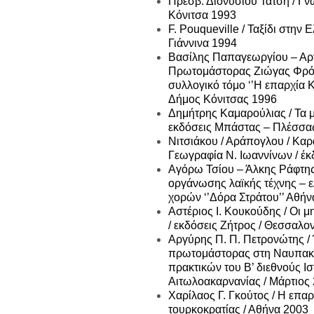
Πρεσβ. Διονυσίου Τάτση / Γν
Κόνιτσα 1993
F. Pouqueville / Ταξίδι στην 
Γιάννινα 1994
Βασίλης Παπαγεωργίου – Αρ
Πρωτομάστορας Ζιώγας Φρόντ
συλλογικό τόμο ‘’Η επαρχία Κ
Δήμος Κόνιτσας 1996
Δημήτρης Καμαρούλιας / Τα μ
εκδόσεις Μπάστας – Πλέσσα
Νιτσιάκου / Αράπογλου / Καρ
Γεωγραφία Ν. Ιωαννίνων / έ
Αγόρω Τσίου – Άλκης Ράφτης 
οργάνωσης λαϊκής τέχνης – ε
χορών ‘’Δόρα Στράτου’’ Αθήν
Αστέριος Ι. Κουκούδης / Οι 
/ εκδόσεις Ζήτρος / Θεσσαλο
Αργύρης Π. Π. Πετρονώτης /
πρωτομάστορας στη Ναυπακτί
πρακτικών του Β’ διεθνούς Ι
Αιτωλοακαρνανίας / Μάρτιος
Χαρίλαος Γ. Γκούτος / Η επαρ
τουρκοκρατίας / Αθήνα 2003