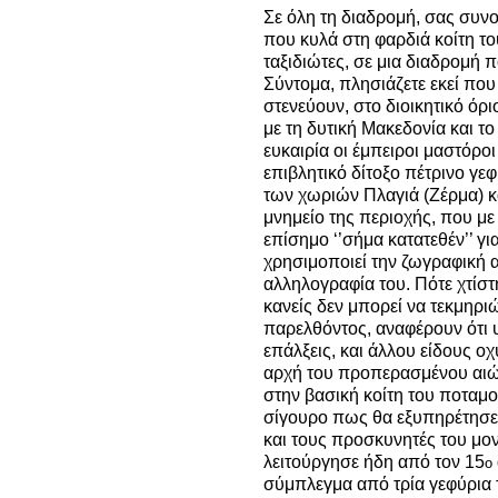
Σε όλη τη διαδρομή, σας συν
που κυλά στη φαρδιά κοίτη τ
ταξιδιώτες, σε μια διαδρομή π
Σύντομα, πλησιάζετε εκεί που
στενεύουν, στο διοικητικό όρι
με τη δυτική Μακεδονία και τ
ευκαιρία οι έμπειροι μαστόρο
επιβλητικό δίτοξο πέτρινο γε
των χωριών Πλαγιά (Ζέρμα) 
μνημείο της περιοχής, που με
επίσημο ‘’σήμα κατατεθέν’’ 
χρησιμοποιεί την ζωγραφική 
αλληλογραφία του. Πό
τε χτίσ
κανείς δεν μπορεί να τεκμηριώ
παρελθόντος, αναφέρουν ότι 
επάλξεις, και άλλου είδους ο
αρχή του προπερασμένου αιών
στην βασική κοίτη του ποταμού
σίγουρο πως θα εξυπηρέτησε
και τους προσκυνητές του μο
λειτούργησε ήδη από τον 15
ο
σύμπλεγμα από τρία γεφύρια τ