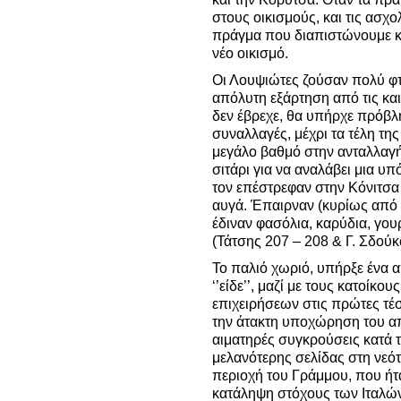
στους οικισμούς, και τις ασχο
πράγμα που διαπιστώνουμε κ
νέο οικισμό.
Οι Λουψιώτες ζούσαν πολύ φτ
απόλυτη εξάρτηση από τις και
δεν έβρεχε, θα υπήρχε πρόβλη
συναλλαγές, μέχρι τα τέλη της
μεγάλο βαθμό στην ανταλλαγ
σιτάρι για να αναλάβει μια υπ
τον επέστρεφαν στην Κόνιτσα 
αυγά. Έπαιρναν (κυρίως από τ
έδιναν φασόλια, καρύδια, γου
(Τάτσης 207 – 208 & Γ. Σδούκ
Το παλιό χωριό, υπήρξε ένα α
‘’είδε’’, μαζί με τους κατοίκο
επιχειρήσεων στις πρώτες τέσ
την άτακτη υποχώρηση του α
αιματηρές συγκρούσεις κατά τ
μελανότερης σελίδας στη νεότ
περιοχή του Γράμμου, που ήτ
κατάληψη στόχους των Ιταλών