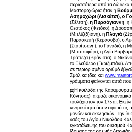
περισσότερα από τα δώδεκα 
Μαστοροχώρια ήταν η
Βούρμπ
Ασημοχώρι (Λισκάτσι), ο 
(Σέλτση),
η Πυρσόγιαννη
, η
Θεοτόκος (Φετόκο), η Δροσοπ
(Μπλίζ(δ)ιανη), η
Πλαγιά
(Ζέρ
Παρασκευή (Κεράσοβο), ο Αμά
(Σταρίτσανη), το Γαναδιό, η 
(Μποτσιφάρι), η Αγία Βαρβάρα
Τράπεζα (Βράνιστα), ο Νικάνο
το Ελεύθερο (Γκριζμπάνι). Απ
σε περιορισμένο αριθμό έβγα
Σμόλικα (δες και
www.mastoro
γράμματα φαίνονται αυτά που
Η κοιλάδα της Καραμουρατ
(2)
Κόνιτσας), άκμαζε οικονομικά
τουλάχιστον τον 17
αι. Εκείν
ο
κινητικότητα όσον αφορά τις 
μονών και εκκλησιών. Την ίδι
ναός του Αγίου Νικολάου Καλ
εγκατάλειψης του οικισμού Κα
ίδρυσης της ορεινής Λιτονιά