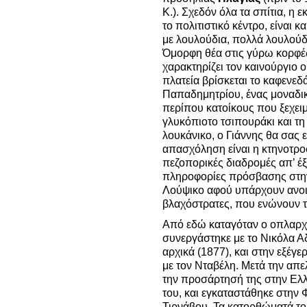
Κ.). Σχεδόν όλα τα σπίτια, η 
το πολιτιστικό κέντρο, είναι 
με λουλούδια, πολλά λουλούδ
Όμορφη θέα στις γύρω κορφές 
χαρακτηρίζει τον καινούργιο 
πλατεία βρίσκεται το καφενεδ
Παπαδημητρίου, ένας μοναδικ
περίπου κατοίκους που ξεχει
γλυκόπιοτο τσιπουράκι και τη
λουκάνικο, ο Γιάννης θα σας 
απασχόληση είναι η κτηνοτροφ
πεζοπορικές διαδρομές απ’ έ
πληροφορίες πρόσβασης στην
Λούψικο αφού υπάρχουν ανοιχτ
βλαχόστρατες, που ενώνουν 
Από εδώ καταγόταν ο οπλαρχ
συνεργάστηκε με το Νικόλα Α
αρχικά (1877), και στην εξέγ
με τον Νταβέλη. Μετά την απ
την προσάρτησή της στην Ελλ
του, και εγκαταστάθηκε στην 
Τιρνάβου. Τα κατορθώματά του