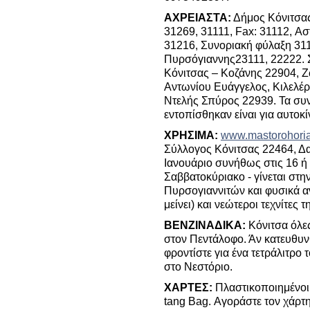
ΑΧΡΕΙΑΣΤΑ:
Δήμος Κόνιτσα
31269, 31111, Fax
: 31112, Α
31216, Συνοριακή φύλαξη 311
Πυρσόγιαννης23111, 22222. 
Κόνιτσας – Κοζάνης 22904, Ζ
Αντωνίου Ευάγγελος, Κιλελέρ
Ντελής Σπύρος 22939. Τα συν
εντοπίσθηκαν είναι για αυτοκί
ΧΡΗΣΙΜΑ:
www.mastorohoria
Σύλλογος Κόνιτσας 22464, Δα
Ιανουάριο συνήθως στις 16 ή 1
Σαββατοκύριακο - γίνεται στ
Πυρσογιαννιτών και φυσικά αν
μείνει) και νεώτεροι τεχνίτες τ
ΒΕΝΖΙΝΑΔΙΚΑ:
Κόνιτσα όλες
στον Πεντάλοφο. Άν κατευθυνθ
φροντίστε για ένα τετράλιτρο 
στο Νεστόριο.
ΧΑΡΤΕΣ:
Πλαστικοποιημένοι
tang Bag. Αγοράστε τον χάρτ