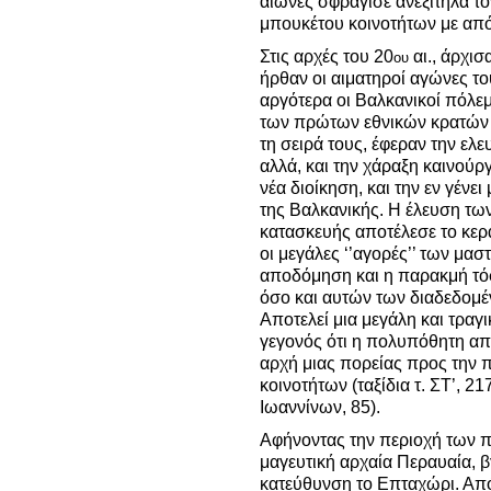
αιώνες σφράγισε ανεξίτηλα το
μπουκέτου κοινοτήτων με από
Στις αρχές του 20
αι., άρχισ
ου
ήρθαν οι αιματηροί αγώνες το
αργότερα οι Βαλκανικοί πόλεμ
των πρώτων εθνικών κρατών 
τη σειρά τους, έφεραν την ελε
αλλά, και την χάραξη καινού
νέα διοίκηση, και την εν γένε
της Βαλκανικής. Η έλευση τω
κατασκευής αποτέλεσε το κερ
οι μεγάλες ‘’αγορές’’ των μαστ
αποδόμηση και η παρακμή τό
όσο και αυτών των διαδεδομ
Αποτελεί μια μεγάλη και τραγι
γεγονός ότι η πολυπόθητη α
αρχή μιας πορείας προς την
κοινοτήτων (ταξίδια τ. ΣΤ’, 2
Ιωαννίνων, 85).
Αφήνοντας την περιοχή των 
μαγευτική αρχαία Περαυαία, β
κατεύθυνση το Επταχώρι. Από