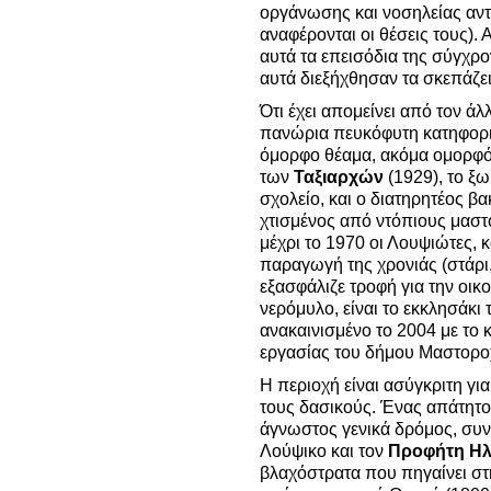
οργάνωσης και νοσηλείας αντα
αναφέρονται οι θέσεις τους).
αυτά τα επεισόδια της σύγχρο
αυτά διεξήχθησαν τα σκεπάζει
Ότι έχει απομείνει από τον άλ
πανώρια πευκόφυτη κατηφορι
όμορφο θέαμα, ακόμα ομορφότ
των
Ταξιαρχών
(1929), το ξω
σχολείο, και ο διατηρητέος β
χτισμένος από ντόπιους μαστ
μέχρι το 1970 οι Λουψιώτες, 
παραγωγή της χρονιάς (στάρι,
εξασφάλιζε τροφή για την οικο
νερόμυλο, είναι το εκκλησάκι
ανακαινισμένο το 2004 με το
εργασίας του δήμου Μαστορ
Η περιοχή είναι ασύγκριτη γι
τους δασικούς. Ένας απάτητο
άγνωστος γενικά δρόμος, συνε
Λούψικο και τον
Προφήτη Ηλ
βλαχόστρατα που πηγαίνει στη