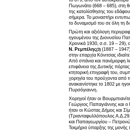
Πωγωνάτο (668 – 685), στη θ
της κατολίσθησης του εδάφους
σήμερα. Το μοναστήρι εντυπω
το δυναμισμό του σε όλη τη δ
Πρώτη και αξιόλογη περιγραφ
ηγουμένου της Διονυσίου Πα
Χρονικά 1930, σ.σ. 19 – 29),
Ν. Ρεμπέλης
(1887 – 1947
(3)
στην επαρχία Κόνιτσας ιδιαίτ
Από σπάνια και πανέμορφη λ
επιφάνεια της Δυτικής πόρτας
κτητορική επιγραφή του, συμπ
χορηγία του προύχοντα από τ
ανακαινίστηκε το 1802 με ηγ
Πυρσόγιαννη.
Χορηγοί ήταν οι Βουρμπιανίτε
Γεώργιος Παπαγιάννης και ο
ήταν οι Κώστας Δήμος και Σί
(Τριανταφυλλόπουλος Α.Δ.29,
και Παπαγεωργίου – Πετρονώτ
Τεκμήριο ύπαρξης της μονής π