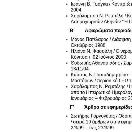
Ιωάννη Β. Τσάγκα / Κονιτσιώτ
2004
Χαράλαμπου Ν. Ρεμπέλη / Κο
Ασημοχωριτών Αθηνών ‘’Η Πρ
Β’ Αφιερώματα περιοδι
Μάνος Πατέλαρος / Διάσχιση
Οκτώβριος 1988
Ηλιάνα Ν. Φασούλη / Ο νερόμ
Κόνιτσα τ. 92 Ιούνιος 2000
Θοδωρής Αθανασιάδης / Σαρα
13/11/04
Κώστας Β. Παπαδημητρίου – 
Μαστόρων / περιοδικό ΓΕΩ τ.
Χαράλαμπος Ν. Ρεμπέλης / Η
από το Ηπειρωτικό Ημερολόγι
Ιανουάριος – Φεβρουάριος 2
Γ’ Άρθρα σε εφημερίδε
Σωτήρης Γοργογέτας / Οδοιπ
/ σειρά 19 άρθρων στην εφημ
2/3/99 – έως 23/3/99