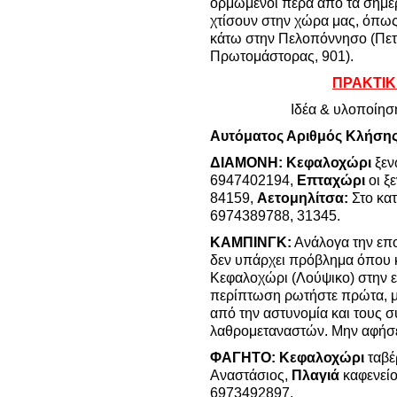
ορμώμενοι πέρα από τα σημερ
χτίσουν στην χώρα μας, όπως
κάτω στην Πελοπόννησο (Πετ
Πρωτομάστορας, 901).
ΠΡΑΚΤΙΚ
Ιδέα & υλοποίησ
Αυτόματος Αριθμός Κλήσης
ΔΙΑΜΟΝΗ:
Κεφαλοχώρι
ξεν
6947402194,
Επταχώρι
οι ξ
84159,
Αετομηλίτσα:
Στο κα
6974389788, 31345.
ΚΑΜΠΙΝΓΚ:
Ανάλογα την επο
δεν υπάρχει πρόβλημα όπου κα
Κεφαλοχώρι (Λούψικο) στην ε
περίπτωση ρωτήστε πρώτα, μι
από την αστυνομία και τους 
λαθρομεταναστών. Μην αφήσε
ΦΑΓΗΤΟ:
Κεφαλοχώρι
ταβέ
Αναστάσιος,
Πλαγιά
καφενείο
6973492897.