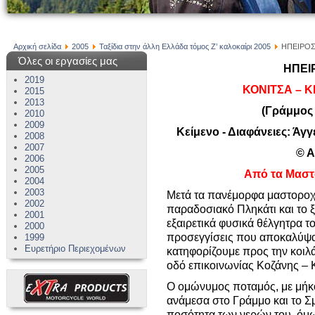
Αρχική σελίδα
2005
Ταξίδια στην άλλη Ελλάδα τόμος Ζ’ καλοκαίρι 2005
ΗΠΕΙΡΟΣ -
Όλες οι εργασίες μας
ΗΠΕΙ
2019
ΚΟΝΙΤΣΑ – 
2015
2013
(Γράμμος
2010
2009
Κείμενο - Διαφάνειες: Άγγ
2008
2007
© Α
2006
2005
Από τα Μαστ
2004
2003
Μετά τα πανέμορφα μαστοροχώ
2002
παραδοσιακό Πληκάτι και το 
2001
εξαιρετικά φυσικά θέλγητρα το
2000
προσεγγίσεις που αποκαλύψα
1999
Ευρετήριο Περιεχομένων
κατηφορίζουμε προς την κοιλ
οδό επικοινωνίας Κοζάνης – 
Ο ομώνυμος ποταμός, με μήκο
ανάμεσα στο Γράμμο και το Σμ
ποσότητα των νερών του, όμω