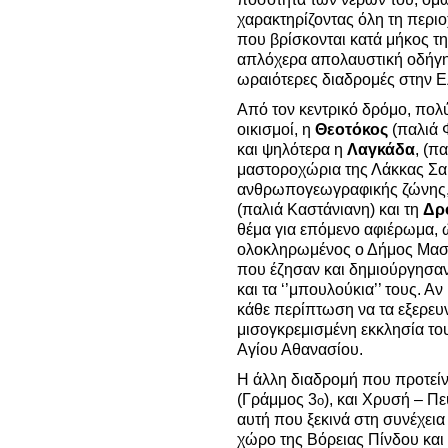
χαρακτηρίζοντας όλη τη περι
που βρίσκονται κατά μήκος τ
απλόχερα απολαυστική οδήγησ
ωραιότερες διαδρομές στην 
Από τον κεντρικό δρόμο, πολύ
οικισμοί, η
Θεοτόκος
(παλιά Φ
και ψηλότερα η
Λαγκάδα
, (π
μαστοροχώρια της Λάκκας Σαρ
ανθρωπογεωγραφικής ζώνης, εί
(παλιά Καστάνιανη) και τη
Δρ
θέμα για επόμενο αφιέρωμα, 
ολοκληρωμένος ο Δήμος Μα
που έζησαν και δημιούργησαν
και τα ‘’μπουλούκια’’ τους. Αν
κάθε περίπτωση να τα εξερευν
μισογκρεμισμένη εκκλησία του
Αγίου Αθανασίου.
Η άλλη διαδρομή που προτεί
(Γράμμος 3
), και Χρυσή – Π
ο
αυτή που ξεκινά στη συνέχεια τ
χώρο της Βόρειας Πίνδου και