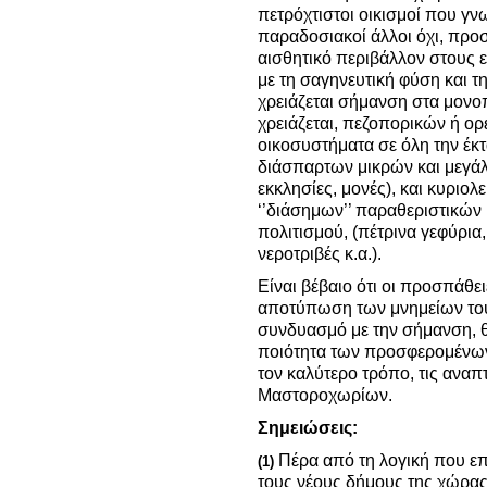
πετρόχτιστοι οικισμοί που γν
παραδοσιακοί άλλοι όχι, προσ
αισθητικό περιβάλλον στους 
με τη σαγηνευτική φύση και τ
χρειάζεται σήμανση στα μονοπ
χρειάζεται, πεζοπορικών ή ο
οικοσυστήματα σε όλη την έκτ
διάσπαρτων μικρών και μεγά
εκκλησίες, μονές), και κυριολ
‘’διάσημων’’ παραθεριστικών 
πολιτισμού, (πέτρινα γεφύρια
νεροτριβές κ.α.).
Είναι βέβαιο ότι οι προσπάθε
αποτύπωση των μνημείων του 
συνδυασμό με την σήμανση, 
ποιότητα των προσφερομένων
τον καλύτερο τρόπο, τις ανα
Μαστοροχωρίων.
Σημειώσεις:
Πέρα από τη λογική που επέ
(1)
τους νέους δήμους της χώρας