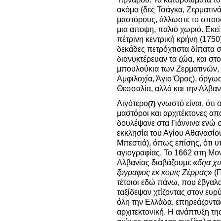
ακόμα (δες Τσάγκα, Ζερματινά
μαστόρους, άλλωστε το σπουδα
μια άποψη, παλιό χωριό. Εκεί
πέτρινη κεντρική κρήνη (1750)
δεκάδες πετρόχτιστα δίπατα 
διανυκτέρευαν τα ζώα, και στο
μπουλούκια των Ζερματινών, 
Αμφιλοχία, Άγιο Όρος), όργω
Θεσσαλία, αλλά και την Αλβαν
Λιγότερο
γνωστό είναι, ότι 
(7)
μαστόροι και αρχιτέκτονες απ
δουλέψανε στα Γιάννινα ενώ σ
εκκλησία του Αγίου Αθανασίο
Μπεστιά), όπως επίσης, ότι υ
αγιογραφίας. Το 1662 στη Μο
Αλβανίας διαβάζουμε «
δηα χυ
ζογραφος εκ κομις Ζέρμας
» (
τέτοιοι εδώ πάνω, που έβγαλα
ταξίδεψαν χτίζοντας στον ευρ
όλη την Ελλάδα, επηρεάζοντας
αρχιτεκτονική. Η ανάπτυξη της