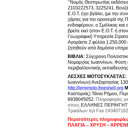
‘’Νομός Θεσπρωτίας εκδόσει
2103222573, 3225241, Βενιζ
Ε.Ο.Τ. έχει βγάλει, (με την σ
χάρτες για την οροσειρά της 
ενδιαφέρουν, ο Σμόλικας και 
βρείτε εκεί (στον Ε.Ο.Τ. ή στ
Γεωγραφική Υπηρεσία Στρατο
Αγοράστε 2 φύλλα 1:250.000 (
ζητηθούν από δημόσια υπηρεσ
ΒΙΒΛΙΑ:
Σύγχρονη Πολιτιστι
Νομαρχίας Ιωαννίνων, Φύση 
περιβαλλοντικής εκπαίδευσης
ΛΕΣΧΕΣ ΜΟΤΟΣΥΚΛΕΤΑΣ:
Ιωαννίνων) Ανεξαρτησίας 130
http://lemimoto.freeshell.org
Μ
Καστοριάς) Τάνια Ρήμου, Περ
6938045052.
Πληροφορίες για
στους
ΕΛΛΗΝΕΣ ΠΕΡΙΗΓΗΤ
Τρικάλων τηλ Fax 243407182
Περισσότερες πληροφορίε
ΠΛΑΓΙΑ – ΧΡΥΣΗ – ΑΡΡΕΝΕ