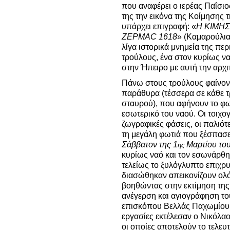
που αναφέρει ο ιερέας Παΐσιο
της την εικόνα της Κοίμησης 
υπάρχει επιγραφή: «
Η ΚΙΜΗΣ
ΖΕΡΜΑ
C
1618
» (Καμαρούλιας
λίγα ιστορικά μνημεία της περι
τρούλους, ένα στον κυρίως να
στην Ήπειρο με αυτή την αρχι
Πάνω στους τρούλους φαίνοντ
παράθυρα (τέσσερα σε κάθε 
σταυρού), που αφήνουν το φως
εσωτερικό του ναού. Οι τοιχο
ζωγραφικές φάσεις, οι παλιό
τη μεγάλη φωτιά που ξέσπασε
Σάββατον της 1
Μαρτίου το
ης
κυρίως ναό και τον εσωνάρθη
τελείως το ξυλόγλυπτο επιχρυ
διασώθηκαν απεικονίζουν ολό
βοηθώντας στην εκτίμηση της
ανέγερση και αγιογράφηση του
επισκόπου Βελλάς Παχωμίου ό
εργασίες εκτέλεσαν ο Νικόλαος
οι οποίες αποτελούν το τελευ