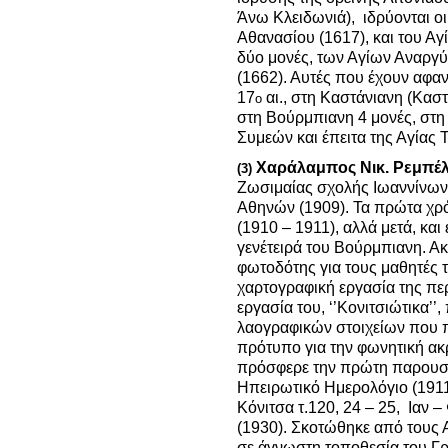
Άνω Κλειδωνιά), ιδρύονται οι
Αθανασίου (1617), και του Αγ
δύο μονές, των Αγίων Αναργ
(1662). Αυτές που έχουν αφαν
17
αι., στη Καστάνιανη (Κασ
ο
στη Βούρμπιανη 4 μονές, στη 
Συμεών και έπειτα της Αγίας Τ
Χαράλαμπος Νικ. Ρεμπέ
(3)
Ζωσιμαίας σχολής Ιωαννίνων
Αθηνών (1909). Τα πρώτα χρό
(1910 – 1911), αλλά μετά, και
γενέτειρά του Βούρμπιανη. Α
φωτοδότης για τους μαθητές τ
χαρτογραφική εργασία της πε
εργασία του, ‘’Κονιτσιώτικα’’
λαογραφικών στοιχείων που πε
πρότυπο για την φωνητική ακ
πρόσφερε την πρώτη παρουσ
Ηπειρωτικό Ημερολόγιο (1911
Κόνιτσα τ.120, 24 – 25, Ιαν 
(1930). Σκοτώθηκε από τους 
σε άγνωστη τοποθεσία του Γρ