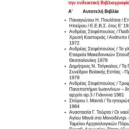
την ενδεικτική Βιβλιογραφ
Α’ Αυτοτελή Βιβλία
Παναγιώτου Η. Πουλίτσα / Επ
Ηπείρου / Ε.Ε.Β.Σ. έτος Ε’ 19
Ανδρέας Στεφόπουλος / Παιδ
Χρυσή Καστοριάς / Ανάτυπο 
1972
Ανδρέας Στεφόπουλος / Το γ
Εταιρεία Μακεδονικών Σπουδ
Θεσσαλονίκη 1978
Δημήτριος Ν. Τσίγκαλος / Τα
Συνέδριο Βοϊακής Εστίας - Π
1979
Ανδρέας Στεφόπουλος / Τροφ
Πανεπιστήμιο Ιωαννίνων – δ
αρχείο αρ.3 / Γιάννινα 1981
Σπύρου Ι. Μαντά / Τα ηπειρώτ
1984
Αναστασία Γ. Τούρτα / Οι ναο
Αγίου Μηνά στο Μονοδέντρι - 
Ταμείου Αρχαιολογικών Πόρ