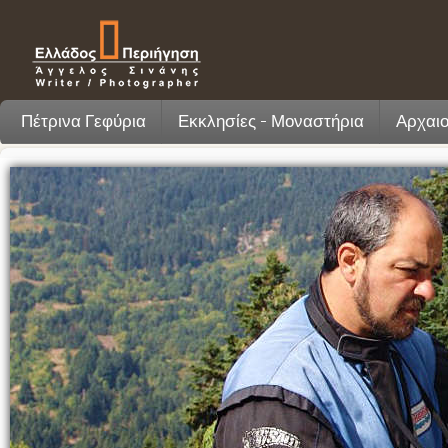
Πέτρινα Γεφύρια
Εκκλησίες - Μοναστήρια
Αρχαιο