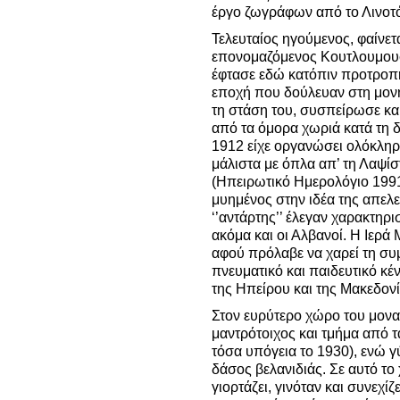
έργο ζωγράφων από το Λινοτ
Τελευταίος ηγούμενος, φαίνετ
επονομαζόμενος Κουτλουμουσ
έφτασε εδώ κατόπιν προτροπ
εποχή που δούλευαν στη μον
τη στάση του, συσπείρωσε κα
από τα όμορα χωριά κατά τη 
1912 είχε οργανώσει ολόκληρ
μάλιστα με όπλα απ’ τη Λαψί
(Ηπειρωτικό Ημερολόγιο 1991,
μυημένος στην ιδέα της απελ
‘’αντάρτης’’ έλεγαν χαρακτηρι
ακόμα και οι Αλβανοί. Η Ιερά
αφού πρόλαβε να χαρεί τη συ
πνευματικό και παιδευτικό κέ
της Ηπείρου και της Μακεδον
Στον ευρύτερο χώρο του μονα
μαντρότοιχος και τμήμα από τ
τόσα υπόγεια το 1930), ενώ γ
δάσος βελανιδιάς. Σε αυτό τ
γιορτάζει, γινόταν και συνεχίζ