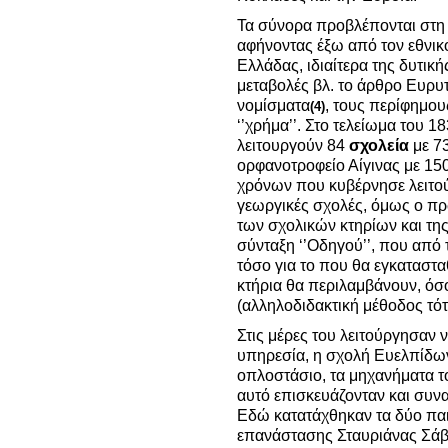
Τα σύνορα προβλέπονται στη
αφήνοντας έξω από τον εθνικ
Ελλάδας, ιδιαίτερα της δυτική
μεταβολές βλ. το άρθρο Ευρυτ
νομίσματα
, τους περίφημο
(4)
‘’χρήμα’’. Στο τελείωμα του 
λειτουργούν 84
σχολεία
με 73
ορφανοτροφείο Αίγινας με 150
χρόνων που κυβέρνησε λειτού
γεωργικές σχολές, όμως ο πρ
των σχολικών κτηρίων και της
σύνταξη ‘’Οδηγού’’, που από 
τόσο για το που θα εγκαταστα
κτήρια θα περιλαμβάνουν, όσο 
(αλληλοδιδακτική μέθοδος τότ
Στις μέρες του λειτούργησαν
υπηρεσία, η σχολή Ευελπίδων
οπλοστάσιο, τα μηχανήματα το
αυτό επισκευάζονταν και συν
Εδώ κατατάχθηκαν τα δύο παι
επανάστασης Σταυριάνας Σάβ