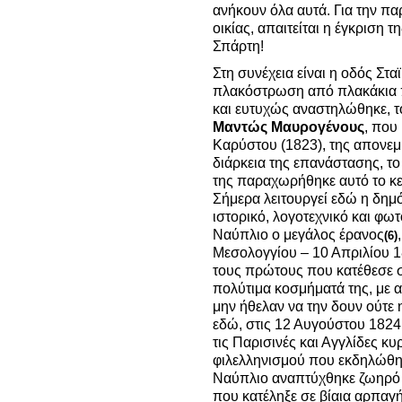
ανήκουν όλα αυτά. Για την πα
οικίας, απαιτείται η έγκριση τη
Σπάρτη!
Στη συνέχεια είναι η οδός Στ
πλακόστρωση από πλακάκια π
και ευτυχώς αναστηλώθηκε, τ
Μαντώς Μαυρογένους
, που
Καρύστου (1823), της απονεμ
διάρκεια της επανάστασης, το
της παραχωρήθηκε αυτό το κεν
Σήμερα λειτουργεί εδώ η δημό
ιστορικό, λογοτεχνικό και φω
Ναύπλιο ο μεγάλος έρανος
(6)
Μεσολογγίου – 10 Απριλίου 
τους πρώτους που κατέθεσε σ
πολύτιμα κοσμήματά της, με α
μην ήθελαν να την δουν ούτε 
εδώ, στις 12 Αυγούστου 1824,
τις Παρισινές και Αγγλίδες κ
φιλελληνισμού που εκδηλώθηκ
Ναύπλιο αναπτύχθηκε ζωηρό 
που κατέληξε σε βίαια αρπαγ