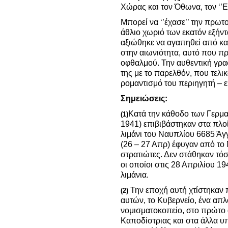
Χώρας και τον Όθωνα, τον ‘’
Μπορεί να ‘’έχασε’’ την πρωτ
άθλιο χωριό των εκατόν εξήντα
αξιώθηκε να αγαπηθεί από κα
στην αιωνιότητα, αυτό που πρ
οφθαλμού. Την αυθεντική γρα
της με το παρελθόν, που τελ
ρομαντισμό του περιηγητή – 
Σημειώσεις:
Κατά την κάθοδο των Γερμ
(1)
1941) επιβιβάστηκαν στα πλοί
λιμάνι του Ναυπλίου 6685 Άγγ
(26 – 27 Απρ) έφυγαν από το 
στρατιώτες. Δεν στάθηκαν τό
οι οποίοι στις 28 Απριλίου 1
λιμάνια.
Την εποχή αυτή χτίστηκαν 
(2)
αυτών, το Κυβερνείο, ένα απλ
νομισματοκοπείο, στο πρώτο ό
Καποδίστριας και στα άλλα υπ