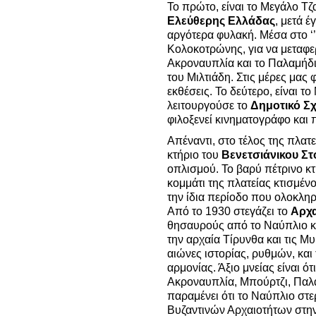
Το πρώτο, είναι το Μεγάλο Τζ
Ελεύθερης Ελλάδας
, μετά 
αργότερα φυλακή. Μέσα στο ‘’
Κολοκοτρώνης, για να μεταφε
Ακροναυπλία και το Παλαμήδ
του Μιλτιάδη. Στις μέρες μας 
εκθέσεις. Το δεύτερο, είναι τ
λειτουργούσε το
Δημοτικό Σ
φιλοξενεί κινηματογράφο και 
Απέναντι, στο τέλος της πλατ
κτήριο του
Βενετσιάνικου Σ
οπλισμού. Το βαρύ πέτρινο κτή
κομμάτι της πλατείας κτισμέν
την ίδια περίοδο που ολοκλ
Από το 1930 στεγάζει το
Αρχα
θησαυρούς από το Ναύπλιο κα
την αρχαία Τίρυνθα και τις Μ
αιώνες ιστορίας, ρυθμών, και
αρμονίας. Άξιο μνείας είναι ότ
Ακροναυπλία, Μπούρτζι, Παλα
παραμένει ότι το Ναύπλιο στε
Βυζαντινών Αρχαιοτήτων στην