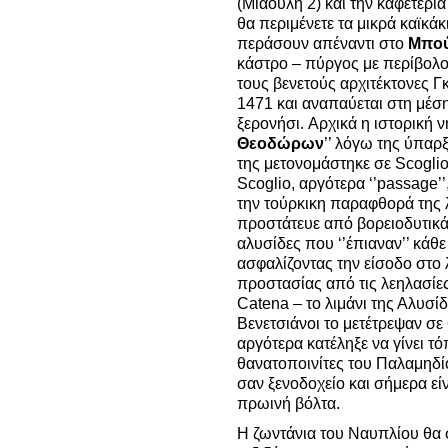
(Μιαούλη 2) και την καφετέρι
θα περιμένετε τα μικρά καϊκά
περάσουν απέναντι στο
Μπού
κάστρο – πύργος με περίβολο
τους βενετούς αρχιτέκτονες 
1471 και αναπαύεται στη μέση
ξερονήσι.
Αρχικά η ιστορική 
Θεοδώρων
’’ λόγω της ύπαρ
της μετονομάστηκε σε Scoglio
Scoglio, αργότερα ‘’passage’’,
την τούρκικη παραφθορά της λ
προστάτευε από βορειοδυτικά 
αλυσίδες που ‘’έπιαναν’’ κάθε
ασφαλίζοντας την είσοδο στο 
προστασίας από τις λεηλασίε
Catena – το λιμάνι της Αλυσίδ
Βενετσιάνοι το μετέτρεψαν σε
αργότερα κατέληξε να γίνει τ
θανατοποινίτες του Παλαμηδίο
σαν ξενοδοχείο και σήμερα εί
πρωινή βόλτα.
Η ζωντάνια του Ναυπλίου θα 