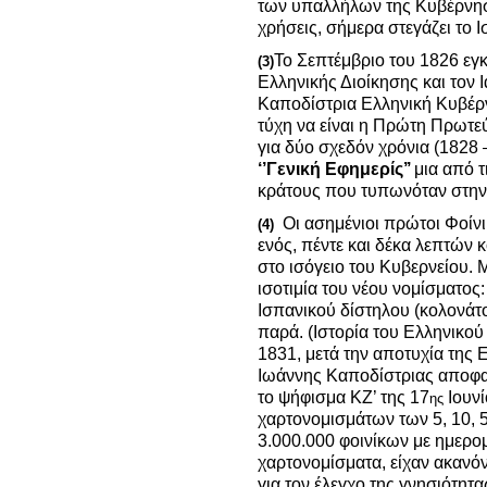
των υπαλλήλων της Κυβέρνηση
χρήσεις, σήμερα στεγάζει το Ι
Το Σεπτέμβριο του 1826 εγκ
(3)
Ελληνικής Διοίκησης και τον 
Καποδίστρια Ελληνική Κυβέρνη
τύχη να είναι η Πρώτη Πρωτε
για δύο σχεδόν χρόνια (1828 
‘’Γενική Εφημερίς’’
μια από 
κράτους που τυπωνόταν στην 
Οι ασημένιοι πρώτοι Φοίνι
(4)
ενός, πέντε και δέκα λεπτών 
στο ισόγειο του Κυβερνείου.
ισοτιμία του νέου νομίσματος:
Ισπανικού δίστηλου (κολονάτο
παρά. (Ιστορία του Ελληνικού 
1831, μετά την αποτυχία της 
Ιωάννης Καποδίστριας αποφασ
το ψήφισμα ΚΖ’ της 17
Ιουνί
ης
χαρτονομισμάτων των 5, 10, 5
3.000.000 φοινίκων με ημερο
χαρτονομίσματα, είχαν ακανό
για τον έλεγχο της γνησιότητα