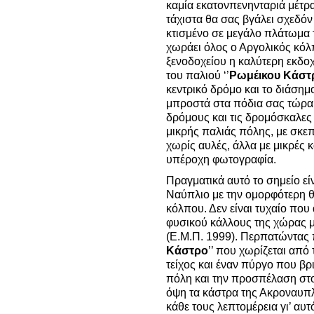
καμία εκατονπενηνταριά μέτ
τάχιστα θα σας βγάλει σχεδόν
κτισμένο σε μεγάλο πλάτωμα τ
χωράει όλος ο Αργολικός κόλ
ξενοδοχείου η καλύτερη εκδοχ
του παλιού ‘’
Ρωμέικου Κάστ
κεντρικό δρόμο και το διάσημ
μπροστά στα πόδια σας τώρα,
δρόμους και τις δρομόσκαλες τ
μικρής παλιάς πόλης, με σκεπ
χωρίς αυλές, άλλα με μικρές 
υπέροχη φωτογραφία.
Πραγματικά αυτό το σημείο εί
Ναύπλιο με την ομορφότερη θ
κόλπου. Δεν είναι τυχαίο που
φυσικού κάλλους της χώρας μ
(Ε.Μ.Π. 1999). Περπατώντας π
Κάστρο
’’ που χωρίζεται από
τείχος και έναν πύργο που βρι
πόλη και την προσπέλαση στ
όψη τα κάστρα της Ακροναυπλ
κάθε τους λεπτομέρεια γι’ αυτ