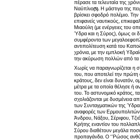
πέρασε τα τελευταία της χρόν
Ναύπλιο
. Η μάστιγα της πε
(5)
βρίσκει σφοδρό πολέμιο. Την
επιφανείς ναυτικούς, επικεφα
Μιαούλη (με ενέργειες του ο
Ύδρα και η Σύρος), όμως οι 
συμφέροντα των μεγαλοεφοπλ
αντιπολίτευση κατά του Καπο
χρόνια, με την εμπλοκή Υδρα
την ακύρωση πολλών από τα 
Χωρίς να παραγνωρίζεται η σ
του, που αποτελεί την πρώτ
κράτους, δεν είναι δυνατόν, ο
μέτρα με τα οποία θέλησε ή 
του. Το αστυνομικό κράτος, τ
σχολιάζονται με δυσμένεια απ
των Συνταγματικών της Ύδρας
αναφορές των Ερμουπολιτών,
Άνδρου, Νάξου, Σέριφου, Τζι
Κρήτης εναντίον του πολλαπλ
Σύρου διαθέτουν μεγάλα ποσά
προπαγάνδα. Ο ‘’Ρώσος ανθύπ