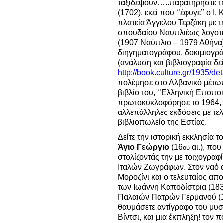
ταξιδέψουν…..παρατηρήστε τ
(1702), εκεί που ‘’έφυγε’’ ο Ι
πλατεία Άγγελου Τερζάκη με τ
σπουδαίου Ναυπλιέως λογοτέ
(1907 Ναύπλιο – 1979 Αθήνα
διηγηματογράφου, δοκιμιογρά
(ανάλυση και βιβλιογραφία δ
http://book.culture.gr/1935/d
πολέμησε στο Αλβανικό μέτωπ
βιβλίο του, ‘’Ελληνική Εποποι
πρωτοκυκλοφόρησε το 1964, 
αλλεπάλληλες εκδόσεις με τελ
βιβλιοπωλείο της Εστίας.
Δείτε την ιστορική εκκλησία 
Άγιο
Γεώργιο
(16
αι.), που
ου
στολίζοντάς την με τοιχογραφ
Ιταλών Ζωγράφων. Στον ναό α
Μοροζίνι και ο τελευταίος απ
των Ιωάννη Καποδίστρια (183
Παλαιών Πατρών Γερμανού (1
θαυμάσετε αντίγραφο του μυσ
Βίντσι, και μια έκπληξη! τον