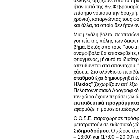
αλλαγές αρχίζουν. Από τα πρ
ήταν αυτό της 8
Φεβρουαρίου
ης
επίσημο νόμισμα την δραχμή, 
χρόνια), καταργώντας τους φ
και άλλα, τα οποία δεν ήταν 
Μια μεγάλη βόλτα, περπατώντ
γοητεία της πόλης των δεκαε
βήμα. Εκτός από τους ‘’αυστ
αναμφίβολα θα επισκεφθείτε,
φτιαγμένος, μ’ αυτό το ιδιαίτ
απευθύνεται στα απανταχού ‘’π
χάσετε. Στο ολάνθιστο περιβά
σταθμού
έχει δημιουργηθεί έ
Ηλικίας
’’(ξεχωρίζουν απ’ έξω 
Πελοποννησιακό Λαογραφικό 
τον χώρο έχουν περάσει χιλιά
εκπαιδευτικά προγράμματα
εφαρμόζει η μουσειοπαιδαγω
Ο Ο.Σ.Ε. παραχώρησε πρόσφα
μετατραπούν σε εκθεσιακό χ
Σιδηροδρόμου
. Ο χώρος είν
– 13:00) και (17:00 – 20:00) 