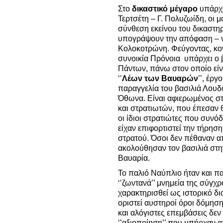
Στο
δικαστικό μέγαρο
υπάρχο
Τερτσέτη – Γ. Πολυζωίδη, οι 
σύνθεση εκείνου του δικαστη
υπογράψουν την απόφαση – ν
Κολοκοτρώνη. Φεύγοντας, κον
συνοικία Πρόνοια υπάρχει ο 
Πάντων, πάνω στον οποίο είν
‘’
Λέων των Βαυαρών
’’, έρ
παραγγελία του βασιλιά Λουδ
Όθωνα. Είναι αφιερωμένος σ
και στρατιωτών, που έπεσαν 
οι ίδιοι στρατιώτες που συνό
είχαν επιφορτιστεί την τήρηση
στρατού. Όσοι δεν πέθαναν α
ακολούθησαν τον βασιλιά στη
Βαυαρία.
Το παλιό Ναύπλιο ήταν και π
‘’ζωντανά’’ μνημεία της σύγχ
χαρακτηρισθεί ως ιστορικό δι
οριστεί αυστηροί όροι δόμησ
και αλόγιστες επεμβάσεις δεν 
‘’αξιοποίηση’’ που υπήρχαν 