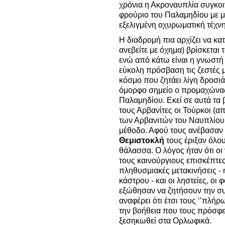
χρόνια η Ακροναυπλία συγκο
φρούριο του Παλαμηδίου με μυ
εξελιγμένη οχυρωματική τέχνη
Η διαδρομή πια αρχίζει να κατ
ανεβείτε με όχημα) βρίσκεται 
ενώ από κάτω είναι η γνωστή 
εύκολη πρόσβαση τις ζεστές μ
κόσμο που ζητάει λίγη δροσιά.
όμορφο σημείο ο προμαχών
Παλαμηδίου. Εκεί σε αυτά τα 
τους Αρβανίτες οι Τούρκοι (α
των Αρβανιτών του Ναυπλίου 
μέθοδο. Αφού τους ανέβασαν
Θεμιστοκλή
τους έριξαν όλου
θάλασσα. Ο λόγος ήταν ότι οι
τους καινούργιους επισκέπτες 
πληθυσμιακές μετακινήσεις - 
κάστρου - και οι ληστείες, οι 
εξώθησαν να ζητήσουν την σ
αναφέρει ότι έτσι τους ‘’πλήρ
την βοήθεια που τους πρόσφ
ξεσηκωθεί στα Ορλωφικά.