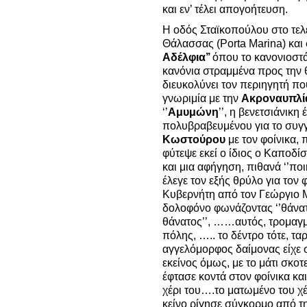
και εν’ τέλει απογοήτευση.
Η οδός Σταϊκοπούλου στο τελε
Θάλασσας (Porta Marina) και σ
Αδέλφια’’
όπου το κανονιοστάσ
κανόνια στραμμένα προς την
διευκολύνει τον περιηγητή πο
γνωριμία με την
Ακροναυπλί
‘’
Αμυμώνη
’’, η βενετσιάνικ
πολυβραβευμένου για το συγγ
Κωστούρου
με τον φοίνικα, 
φύτεψε εκεί ο ίδιος ο Καποδί
και μια αφήγηση, πιθανά ‘’πο
έλεγε τον εξής θρύλο για τον 
Κυβερνήτη από τον Γεώργιο 
δολοφόνο φωνάζοντας ‘’θάνα
θάνατος’’, ……αυτός, τρομαγμ
πόλης, ….. το δέντρο τότε, τ
αγγελόμορφος δαίμονας είχε σ
εκείνος όμως, με το μάτι σκο
έφτασε κοντά στον φοίνικα κ
χέρι του….το ματωμένο του χέρ
κείνο ρίγησε σύγκορμο από τη