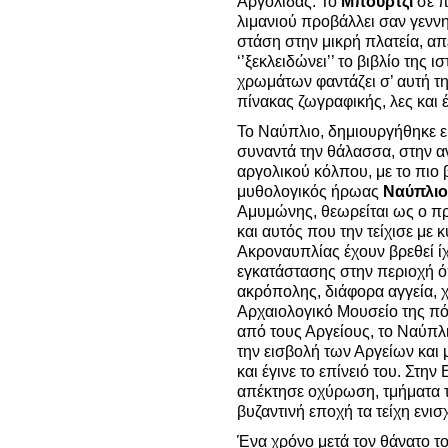
Αργολίδας. Το
Μπούρτζι
σε π
λιμανιού προβάλλει σαν γενν
στάση στην μικρή πλατεία, απ
‘’ξεκλειδώνει’’ το βιβλίο της
χρωμάτων φαντάζει σ’ αυτή τ
πίνακας ζωγραφικής, λες και 
Το Ναύπλιο, δημιουργήθηκε ε
συναντά την θάλασσα, στην α
αργολικού κόλπου, με το πιο 
μυθολογικός ήρωας
Ναύπλιο
Αμυμώνης, θεωρείται ως ο πρ
και αυτός που την τείχισε με 
Ακροναυπλίας έχουν βρεθεί 
εγκατάστασης στην περιοχή ό
ακρόπολης, διάφορα αγγεία, χ
Αρχαιολογικό Μουσείο της πό
από τους Αργείους, το Ναύπλ
την εισβολή των Αργείων και 
και έγινε το επίνειό του.
Στην 
απέκτησε οχύρωση, τμήματα τ
βυζαντινή εποχή τα τείχη ενι
Ένα χρόνο μετά τον θάνατο τ