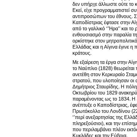
δεν υπήρχε άλλωστε ούτε το κ
Εκεί, είχε προγραμματιστεί σ
αντιπροσώπων του έθνους. Στ
Καποδίστριας έφτασε στην Αίγ
από το γαλλικό ‘’Ήρα’’ και το 
ενθουσιασμό στην παραλία της
ορκίστηκε στον μητροπολιτικ
Ελλάδας και η Αίγινα έγινε 
κράτους.
Με εξαίρεση τα έργα στην Αίγ
το Ναύπλιο (1828) θεωρείται 
ανετέθη στον Κερκυραίο Σταμ
στρατού, που υλοποίησαν οι 
Δημήτριος Σταυρίδης. Η πόλη 
Οκτωβρίου του 1829 ανακηρ
παραμένοντας ως το 1834. Η 
ανέπτυξε ο Καποδίστριας, έφ
Πρωτόκολλο του Λονδίνου (22
‘’περί ανεξαρτησίας της Ελλάδ
πληρεξούσιοι), και την επίσ
που περιλαμβάνει πλέον εκτός
Κυκλάδες και την Εύβοια.