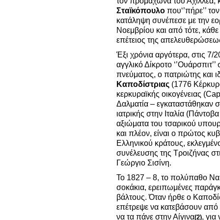
τον προμαχώνα του Αχιλλέα, κ
Σταϊκόπουλο
που‘’πήρε’’ το
κατάληψη συνέπεσε με την εο
Νοεμβρίου και από τότε, κάθε
επέτειος της απελευθερώσεω
Έξι χρόνια αργότερα, στις 7/
αγγλικό Δίκροτο ‘’Ουάρσπιτ’’
πνεύματος, ο πατριώτης και 
Καποδίστριας
(1776 Κέρκυρα
κερκυραϊκής οικογένειας (Capo
Δαλματία – εγκαταστάθηκαν σ
ιατρικής στην Ιταλία (Πάντοβ
αξιώματα του τσαρικού υπουρ
και πλέον, είναι ο πρώτος κυ
Ελληνικού κράτους, εκλεγμένο
συνέλευσης της Τροιζήνας στ
Γεώργιο Σισίνη.
Το 1827 – 8, το πολύπαθο Να
σοκάκια, ερειπωμένες παράγκε
βάλτους. Όταν ήρθε ο Καποδί
επέτρεψε να κατεβάσουν από 
να τα πάνε στην Αίγινα
, για
(2)