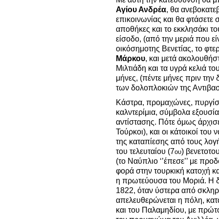
Αγίου Ανδρέα
, θα ανεβοκατεβ
επικοινωνίας και θα φτάσετε σ
αποθήκες και το εκκλησάκι το
είσοδο, (από την μεριά που είν
οικόσημοτης Βενετίας, το φτε
Μάρκου
, και μετά ακολουθήσ
Μιλτιάδη και τα υγρά κελιά το
μήνες, (πέντε μήνες πριν την δ
των δολοπλοκιών της Αντιβασ
Κάστρα, προμαχώνες, πυργίσκ
καλντερίμια, σύμβολα εξουσία
αντίστασης. Πότε όμως άρχισε
Τούρκοι), και οι κάτοικοί του
της καταπίεσης από τους λογ
του τελευταίου (7
) βενετοτο
ου
(το Ναύπλιο ‘’έπεσε’’ με προ
φορά στην τουρκική κατοχή κα
η πρωτεύουσα του Μοριά. Η δ
1822, όταν ύστερα από σκληρ
απελευθερώνεται η πόλη, κατ
και του Παλαμηδίου, με πρώτ