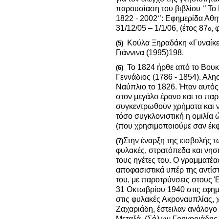
παρουσίαση του βιβλίου ‘’ Το
1822 - 2002‘’: Εφημερίδα Α
31/12/05 – 1/1/06, (έτος 87
, 
ο
Κούλα Ξηραδάκη «Γυναίκες
(5)
Γιάννινα (1995)198.
Το 1824 ήρθε από το Βουκ
(6)
Γεννάδιος (1786 - 1854). Αλ
Ναύπλιο το 1826. Ήταν αυτός,
στον μεγάλο έρανο και το παρ
συγκεντρωθούν χρήματα και ν
τόσο συγκλονιστική η ομιλία 
(που χρησιμοποιούμε σαν έκ
Στην έναρξη της εισβολής 
(7)
φυλακές, στρατόπεδα και νησι
τους ηγέτες του. Ο γραμματέα
αποφασιστικά υπέρ της αντίσ
του, με παροτρύνσεις στους Έ
31 Οκτωβρίου 1940 στις εφημε
στις φυλακές Ακροναυπλίας,
Ζαχαριάδη, έστειλαν ανάλογ
Μεταξά,
(Σόλων Γρηγοριάδης 