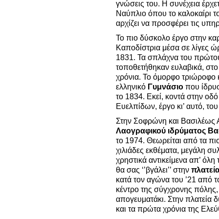
γνώσεις του. Η συνέχεια έρχε
Ναύπλιο όπου το καλοκαίρι το
αρχίζει να προσφέρει τις υπη
Το πιο δύσκολο έργο στην καρ
Καποδίστρια μέσα σε λίγες ώ
1831. Τα σπλάχνα του πρώτο
τοποθετήθηκαν ευλαβικά, στο
χρόνια. Το όμορφο τριώροφο κ
ελληνικό
Γυμνάσιο
που ίδρυσ
το 1834. Εκεί, κοντά στην οδ
Ευελπίδων, έργο κι’ αυτό, το
Στην Σοφρώνη και Βασιλέως 
Λαογραφικού ιδρύματος Β
το 1974. Θεωρείται από τα πι
χιλιάδες εκθέματα, μεγάλη 
χρηστικά αντικείμενα απ’ όλ
θα σας ‘’βγάλει’’ στην
πλατεί
κατά τον αγώνα του ’21 από τ
κέντρο της σύγχρονης πόλης,
απογευματάκι. Στην πλατεία δ
και τα πρώτα χρόνια της Ελε