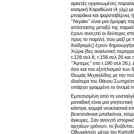
αρκετές οργανωμένες παραλίες
κοσμική Καραθώνα (4 χλμ) με
μπαράκια και ψαροταβέρνες ή
‘’Νεράκι’’ είναι μια όμορφη π
απόστασης μεταξύ της παραλί
έχουν ανοιχτεί οι δεύτερες στ
προς το παρόν), που μαζί με
διαδρομές) έχουν δημιουργήσ
Χώρα (δες αναλυτική περιγρα
τ.126 σελ 8, τ.156 σελ 26 και 
‘’Άρτεμις’’ στο τ.190 σελ 26.)
όσο και του εξοπλισμού των
Θωμάς Μιχαηλίδης με την πολ
ιδιαίτερα του Θάνου Σωτηρό
υπάρχει γραμμένο το όνομά τ
Εμποτισμένη από τη νοσταλγί
μοναδική είναι μια γοητευτικ
κάστρα, κομψά νεοκλασικά κτ
βενετσιάνικα μπαλκόνια, τούρκ
άγκυρες. Σαν ανοιχτό ιστορι
αρχαίων χρόνων, το βυζάντιο,
Οθωμανούς μέχρι τον Καποδί