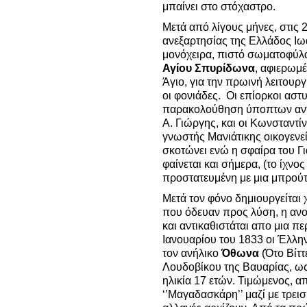
μπαίνει στο στόχαστρο.
Μετά από λίγους μήνες, στις 
ανεξαρτησίας της Ελλάδος Ιω
μονόχειρα, πιστό σωματοφύλα
Αγίου Σπυρίδωνα
, αφιερωμ
Άγιο, για την πρωινή λειτουργ
οι φονιάδες. Οι επίορκοι αστυ
παρακολούθηση ύποπτων αντι
Α. Γιώργης, και οι Κωνσταντί
γνωστής Μανιάτικης οικογενε
σκοτώνει ενώ η σφαίρα του Γ
φαίνεται και σήμερα, (το ίχνο
προστατευμένη με μια μπρούτζ
Μετά τον φόνο δημιουργείται 
που όδευαν προς λύση, η ανο
και αντικαθιστάται απο μια π
Ιανουαρίου του 1833 οι Έλλη
τον ανήλικο
Όθωνα
(Ότο Βίττ
Λουδοβίκου της Βαυαρίας, ως
ηλικία 17 ετών. Τιμώμενος, α
‘’Μαγαδασκάρη’’ μαζί με τρει