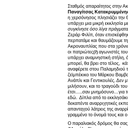
Σταθμός απαραίτητος στην Ακρ
Παναγίτσας
Κατακρυμμένη
η χερσόνησος πλησιάζει την Θ
υπάρχει μια μικρή εκκλησία μ
συγκίνησε όσο λίγα πράγματα
Ζεράρ Φιλίπ, όταν επισκέφθη
περπατάμε και θαυμάζουμε τη
Ακροναυπλίας που στα χρόνια 
οι πατριώτες
αγωνιστές του
(7)
υπάρχει αναμνηστική στήλη,
μπορεί, θα βρει στο τέλος, κ
αναφέρετε στου Παλαμηδιού τ
ζεϊμπέκικο του Μάρκου Βαμβακά
Ανάπλι και Γεντικουλές. Δεν
μιλήσουν, και το τραγούδι το
έτσι…..σαν μνημόσυνο…για τ
εδώ.
Δίπλα από το εκκλησάκι 
δεκαπέντε αναρριχητικές εκπα
απανταχού λάτρεις της αναρρ
γραμμένο το όνομά τους και 
Ο παραλιακός δρόμος θα σας 