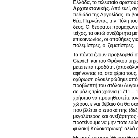
Ελλάδα, το τελευταίο αριστο
Αρχιτεκτονικής
. Από εκεί, α
πεδιάδα της Αργολίδας, τα βο
θέα. Περνώντας την Πύλη του
δέος. Οι θεόρατοι προμαχώνε
τείχος, τα οκτώ ανεξάρτητα με
επικοινωνίας, οι αποθήκες για
πολεμίστρες, οι ζεματίστρες.
Τα πάντα έχουν προβλεφθεί σ
Giaxich και του Φράγκου μηχα
μετέπειτα προδότη, (αποκάλυ
αφήνοντας το, στα χέρια τους,
οχύρωση ολοκληρώθηκε από τ
προβλεπτή του στόλου Αυγουσ
σε μόλις τρία χρόνια (1711 – 1
χρήσιμο να προμηθευτείτε το
χώρου, είναι βέβαιο ότι θα 
που βλέπει ο επισκέπτης (δεξι
μεγαλύτερος και ανεξάρτητος
προτείνουμε να μην πάτε ευθε
φυλακή Κολοκοτρώνη’’ αλλά α
Με αυτή την κατεύθυνση θα μ