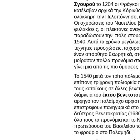
Σγουρού
το 1204 οι Φράγκοι
κατέλαβαν αρχικά την Κόρινθο,
ολόκληρη την Πελοπόννησο, 
Οι οχυρώσεις του Ναυπλίου β
φυλακίσεις, οι πλεκτάνες αν
παραδώσουν την πόλη στους 
1540. Αυτά τα χρόνια μεγάλω
τεχνητές προσχώσεις, ισχυρ
έναν απόρθητο θεωρητικά, στ
μοίρασαν πολλά προνόμια στ
γίνει μια από τις πιο όμορφες
Το 1540 μετά τον τρίτο πόλεμ
επίπονη τρίχρονη πολιορκία 
τους κατοίκους σε άλλες βενετ
διάρκεια του
έκτου βενετοτο
αρχηγό τον παλαίμαχο αρχισ
επιστρέφουν πανηγυρικά στο 
δεύτερης Βενετοκρατίας (1686
όλα τους τα προνόμια και το 
πρωτεύουσα του Βασιλείου του
το φρούριο στο Παλαμήδι.