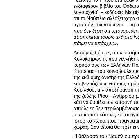
ενδιαφέρον βιβλίο του Θοδωρ
λογοτεχνία’’ – εκδόσεις Μετα
ότι το Ναύπλιο αλλάζει χαρακ
αγαπούν, σκεπτόμενοι…..πρα
που δεν ξέρει ότι υπονομεύει 
αξιοποιείται τουριστικά στο 
πάψει να υπάρχει;
».
Αυτό μας θύμισε, όταν ρωτήσ
Κολοκοτρώνη), που γεννήθηκε
κορυφαίους των Ελλήνων Πολ
‘’πατέρας’’ του κοινοβουλευτ
της εκβιομηχάνισης της Ελλάδ
κουβεντιάζουμε για τους πρώ
Κορίνθου, την αποξήρανση τ
της ζεύξης Ρίου – Αντίρριου
(1
κάτι να θυμίζει τον επιφανή π
απώλειες δεν περιλαμβάνονται
οι προσωπικότητες και οι αγ
ιστορικό χώρο, που πραγματικ
χώρας. Σαν τέτοια θα πρέπει
Η θάλασσα του Ναυπλίου προσ