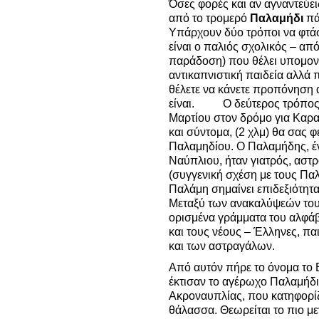
Όσες φορές και αν αγναντεύει
από το τρομερό
Παλαμήδι
πά
Υπάρχουν δύο τρόποι να φτάσ
είναι ο παλιός σχολικός – από
παράδοση) που θέλει υπομον
αντικαπνιστική παιδεία αλλά π
θέλετε να κάνετε προπόνηση α
είναι. Ο δεύτερος τρόπος, 
Μαρτίου στον δρόμο για Καρα
και σύντομα, (2 χλμ) θα σας 
Παλαμηδίου. Ο Παλαμήδης, ένα
Ναύπλιου, ήταν γιατρός, αστρ
(συγγενική σχέση με τους Πα
Παλάμη σημαίνει επιδεξιότητα
Μεταξύ των ανακαλύψεών του,
ορισμένα γράμματα του αλφάβ
και τους νέους – Έλληνες, πα
και των αστραγάλων.
Από αυτόν πήρε το όνομα το 
έκτισαν το αγέρωχο Παλαμήδι,
Ακροναυπλίας, που κατηφορίζ
θάλασσα. Θεωρείται το πιο μ