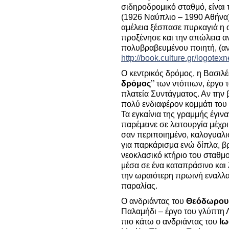
σιδηροδρομικό σταθμό, είναι 
(1926 Ναύπλιο – 1990 Αθήνα)
αμέλεια ξέσπασε πυρκαγιά η ο
προξένησε και την απώλεια αν
πολυβραβευμένου ποιητή, (αν
http://book.culture.gr/logotexn
Ο κεντρικός δρόμος, η Βασιλέ
δρόμος
’’ των ντόπιων, έργο 
πλατεία Συντάγματος. Αν την β
πολύ ενδιαφέρον κομμάτι του 
Τα εγκαίνια της γραμμής έγινα
παρέμεινε σε λειτουργία μέχρι
σαν περιποιημένο, καλογυαλι
για παρκάρισμα ενώ δίπλα, β
νεοκλασικό κτήριο του σταθμ
μέσα σε ένα καταπράσινο και
την ωραιότερη πρωινή εναλλα
παραλίας.
Ο ανδριάντας του
Θεόδωρου
Παλαμήδι – έργο του γλύπτη 
πιο κάτω ο ανδριάντας του
Ιω