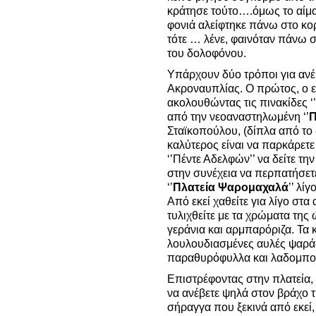
κράτησε τούτο….όμως το αίμα
φονιά αλείφτηκε πάνω στο κο
τότε … λένε, φαινόταν πάνω 
του δολοφόνου.
Υπάρχουν δύο τρόποι για ανέ
Ακροναυπλίας. Ο πρώτος, ο ε
ακολουθώντας τις πινακίδες 
από την νεοαναστηλωμένη ‘’
Π
Σταϊκοπούλου, (δίπλα από το 
καλύτερος είναι να παρκάρετ
‘’Πέντε Αδελφών’’ να δείτε τη
στην συνέχεια να περπατήσετ
‘’
Πλατεία
Ψαρομαχαλά
’’ λί
Από εκεί χαθείτε για λίγο στα
τυλιχθείτε με τα χρώματα της
γεράνια και αρμπαρόριζα. Τα
λουλουδιασμένες αυλές ψαράδ
παραθυρόφυλλα και λαδομπογ
Επιστρέφοντας στην πλατεία, 
να ανέβετε ψηλά στον βράχο 
σήραγγα που ξεκινά από εκεί,