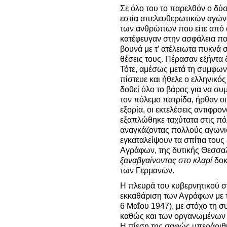
Σε όλο του το παρελθόν ο δ
εστία απελευθερωτικών αγώνω
των ανθρώπων που είτε από 
κατέφευγαν στην ασφάλεια πο
βουνά με τ’ ατέλειωτα πυκνά 
θέσεις τους. Πέρασαν εξήντα 
Τότε, αμέσως μετά τη συμφωνία
πίστευε και ήθελε ο ελληνικό
δοθεί όλο το βάρος για να συ
τον πόλεμο πατρίδα, ήρθαν οι 
εξορία, οι εκτελέσεις αντιφρ
εξαπλώθηκε ταχύτατα στις πόλ
αναγκάζοντας πολλούς αγωνισ
εγκαταλείψουν τα σπίτια του
Αγράφων, της δυτικής Θεσσαλ
ξαναβγαίνοντας στο κλαρί
δοκ
των Γερμανών.
Η πλευρά του κυβερνητικού σ
εκκαθάριση των Αγράφων με 
6 Μαΐου 1947), με στόχο τη 
καθώς και των οργανωμένων 
Η πίεση της σαφώς υπεράριθμ