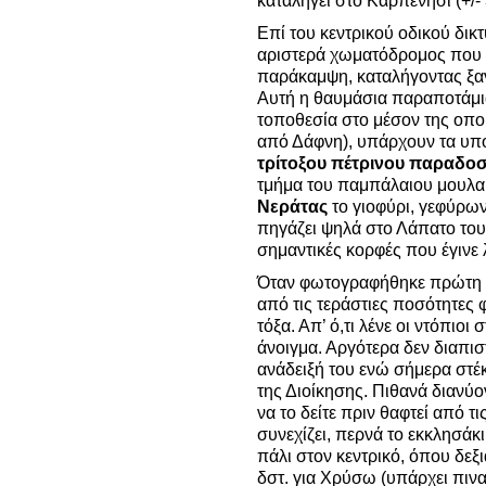
καταλήγει στο Καρπενήσι (+/- 
Επί του κεντρικού οδικού δικ
αριστερά χωματόδρομος που κά
παράκαμψη, καταλήγοντας ξαν
Αυτή η θαυμάσια παραποτάμι
τοποθεσία στο μέσον της οποί
από Δάφνη), υπάρχουν τα υπ
τρίτοξου πέτρινου παραδοσ
τμήμα του παμπάλαιου μουλα
Νεράτας
το γιοφύρι, γεφύρων
πηγάζει ψηλά στο Λάπατο του
σημαντικές κορφές που έγινε
Όταν φωτογραφήθηκε πρώτη φ
από τις τεράστιες ποσότητες
τόξα. Απ’ ό,τι λένε οι ντόπιοι
άνοιγμα. Αργότερα δεν διαπι
ανάδειξή του ενώ σήμερα στέκ
της Διοίκησης. Πιθανά διανύον
να το δείτε πριν θαφτεί από τ
συνεχίζει, περνά το εκκλησάκι
πάλι στον κεντρικό, όπου δεξι
δστ. για Χρύσω (υπάρχει πινα