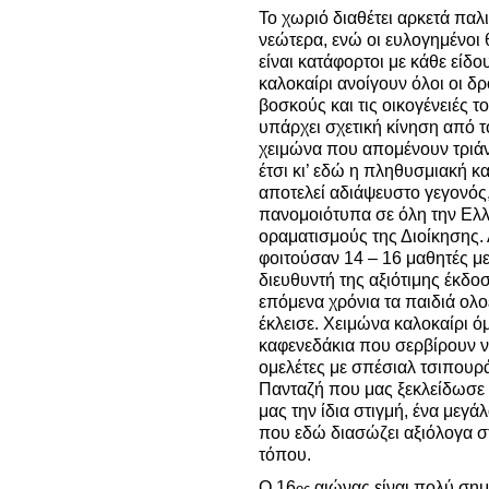
Το χωριό διαθέτει αρκετά παλ
νεώτερα, ενώ οι ευλογημένοι 
είναι κατάφορτοι με κάθε είδ
καλοκαίρι ανοίγουν όλοι οι δρ
βοσκούς και τις οικογένειές τ
υπάρχει σχετική κίνηση από τ
χειμώνα που απομένουν τριάν
έτσι κι’ εδώ η πληθυσμιακή κ
αποτελεί αδιάψευστο γεγονός
πανομοιότυπα σε όλη την Ελλ
οραματισμούς της Διοίκησης. 
φοιτούσαν 14 – 16 μαθητές 
διευθυντή της αξιότιμης έκδο
επόμενα χρόνια τα παιδιά ολο
έκλεισε. Χειμώνα καλοκαίρι ό
καφενεδάκια που σερβίρουν ν
ομελέτες με σπέσιαλ τσιπουρά
Πανταζή που μας ξεκλείδωσε 
μας την ίδια στιγμή, ένα μεγ
που εδώ διασώζει αξιόλογα στ
τόπου.
Ο 16
αιώνας είναι πολύ σημ
ος