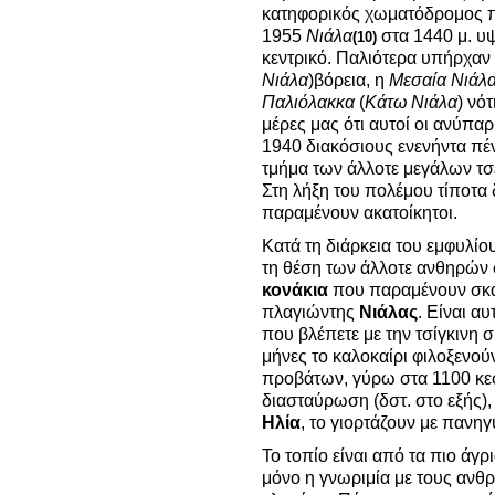
κατηφορικός χωματόδρομος π
1955
Νιάλα
στα 1440 μ. υψ
(10)
κεντρικό. Παλιότερα υπήρχαν 
Νιάλα
)βόρεια, η
Μεσαία Νιάλ
Παλιόλακκα
(
Κάτω Νιάλα
) νό
μέρες μας ότι αυτοί οι ανύπαρ
1940 διακόσιους ενενήντα πέ
τμήμα των άλλοτε μεγάλων τσε
Στη λήξη του πολέμου τίποτα δ
παραμένουν ακατοίκητοι.
Κατά τη διάρκεια του εμφυλίο
τη θέση των άλλοτε ανθηρών 
κονάκια
που παραμένουν σκα
πλαγιώντης
Νιάλας
. Είναι α
που βλέπετε με την τσίγκινη σ
μήνες το καλοκαίρι φιλοξενού
προβάτων, γύρω στα 1100 κεφ
διασταύρωση (δστ. στο εξής),
Ηλία
, το γιορτάζουν με πανηγ
Το τοπίο είναι από τα πιο άγρ
μόνο η γνωριμία με τους αν