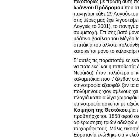
πεζοπορίες με πρώτη αυτή πο
Ιωάννου
Πρόδρομου
που απ
πανηγύρι κάθε 29 Αυγούστου,
στις μέρες μας έχει λιγοστέψε
Λογγιές το 2001), το πανηγύρι
συμμετοχή. Επίσης βατό μονο
υδάτινο βασίλειο του Μέγδοβα
σπιτάκια του άλλοτε πολυάν
κατοικείται μόνο το καλοκαίρ
Σ’ αυτές τις παραποτάμιες εκτ
να πάτε εκεί και η τοποθεσία
Νεράιδα), ήταν παλιότερα οι 
καλαμπόκια που τ’ άλεθαν στο
κτηνοτροφία εξασφάλιζαν τα α
πολύμηνους χιονισμένους χει
πλαγιά κάποια λίγα χωραφάκι
κτηνοτροφία ασκείται με αξιώσ
Κοίμηση της Θεοτόκου
,μια
προϋπήρχε του 1858 αφού σε 
αφιέρωση
τριών αδελφών κ
(31)
το χωράφι τους. Μόλις εικοσιέ
Ευρυτανία ενώθηκε στην ελεύθ