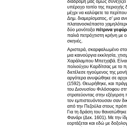
διαδρομή μας όμως συνεχίζει
υπέροχο τοπίο της περιοχής 
μέχρι να καλύψετε τα περίπου
Δημ. διαμερίσματος, σ’ μια αν
πλατανοσκέπαστο χαμηλότερο
δύο μονότοξα
πέτρινα γεφύ
παλιά πετρόχτιστη κρήνη με 
σκηνές.
Αριστερά, σκαρφαλωμένο στον
μια καινούργια εκκλησία, χτι
Χαράλαμπου Μπετχαβά. Είνα
πολιούχου Καρδίτσας με το
διετέλεσε ηγούμενος της μον
αργότερα ανυψώθηκε σε αρχ
(1592). Θεωρήθηκε, και πρά
του Διονυσίου Φιλόσοφου στη
στρατεύοντας στην εξέγερση
τον εμπιστευόντουσαν σαν δικ
από την Πεζούλα στους πρόπ
Για τη δράση του θανατώθηκε 
Φανάρι (Δεκ. 1601). Με την ί
εορτάζεται και εδώ με δοξολογ