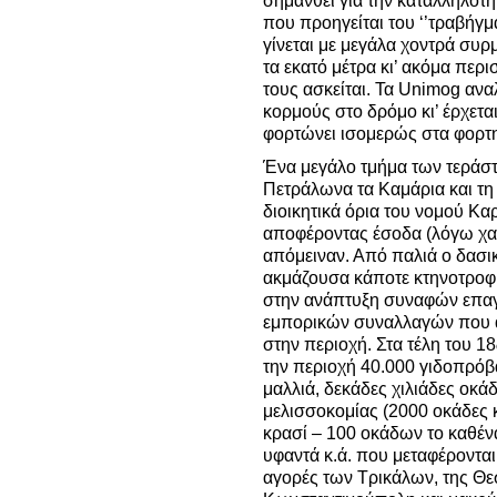
σημανθεί για την καταλληλότη
που προηγείται του ‘’τραβήγ
γίνεται με μεγάλα χοντρά συ
τα εκατό μέτρα κι’ ακόμα περ
τους ασκείται. Τα Unimog ανα
κορμούς στο δρόμο κι’ έρχεται
φορτώνει ισομερώς στα φορτ
Ένα μεγάλο τμήμα των τεράσ
Πετράλωνα τα Καμάρια και τη
διοικητικά όρια του νομού Κα
αποφέροντας έσοδα (λόγω χα
απόμειναν. Από παλιά ο δασι
ακμάζουσα κάποτε κτηνοτροφί
στην ανάπτυξη συναφών επα
εμπορικών συναλλαγών που α
στην περιοχή. Στα τέλη του 18
την περιοχή 40.000 γιδοπρόβ
μαλλιά, δεκάδες χιλιάδες οκά
μελισσοκομίας (2000 οκάδες 
κρασί – 100 οκάδων το καθένα
υφαντά κ.ά. που μεταφέρονται
αγορές των Τρικάλων, της Θε