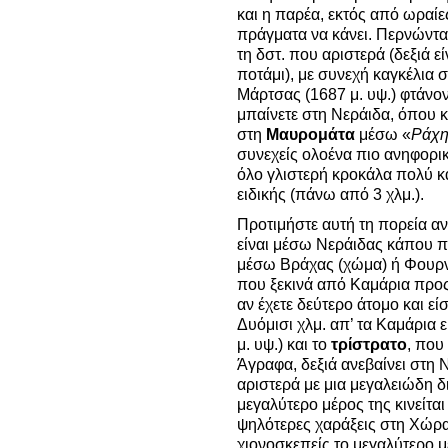
και η παρέα, εκτός από ωραίε
πράγματα να κάνει. Περνώντας
τη δστ. που αριστερά (δεξιά 
ποτάμι), με συνεχή καγκέλια
Μάρτσας (1687 μ. υψ.) φτάνοντ
μπαίνετε στη Νεράιδα, όπου κα
στη
Μαυρομάτα
μέσω «
Ράχη
συνεχείς ολοένα πιο ανηφορικ
όλο γλιστερή κροκάλα πολύ 
ειδικής (πάνω από 3 χλμ.).
Προτιμήστε αυτή τη πορεία αν
είναι μέσω Νεράιδας κάπου π
μέσω Βράχας (χώμα) ή Φουρνά
που ξεκινά από Καμάρια προς
αν έχετε δεύτερο άτομο και ε
Δυόμισι χλμ. απ’ τα Καμάρια 
μ. υψ.) και το
τρίστρατο
, που
Άγραφα, δεξιά ανεβαίνει στη 
αριστερά με μια μεγαλειώδη 
μεγαλύτερο μέρος της κινείτα
ψηλότερες χαράξεις στη Χώρα 
χιονοσκεπείς το μεγαλύτερο 