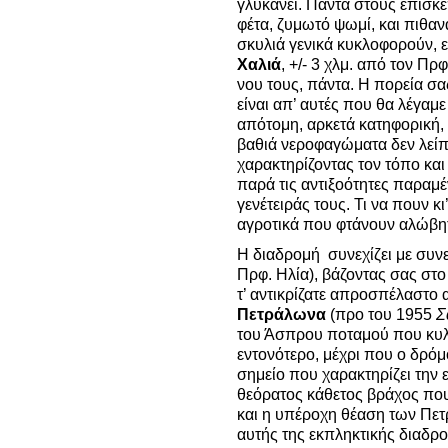
γλυκάνει. Πάντα στους επισκέ
φέτα, ζυμωτό ψωμί, και πιθα
σκυλιά γενικά κυκλοφορούν, 
Χαλιά
, +/- 3 χλμ. από τον Πρ
νου τους, πάντα. Η πορεία σ
είναι απ’ αυτές που θα λέγαμε 
απότομη, αρκετά κατηφορική,
βαθιά νεροφαγώματα δεν λείπ
χαρακτηρίζοντας τον τόπο και
παρά τις αντιξοότητες παραμέ
γενέτειράς τους. Τι να πουν κ
αγροτικά που φτάνουν αλώβητ
Η διαδρομή συνεχίζει με συνε
Πρφ. Ηλία), βάζοντας σας στο
τ’ αντικρίζατε απροσπέλαστο
Πετράλωνα
(προ του 1955
Σ
του Άσπρου ποταμού που κυλά
εντονότερο, μέχρι που ο δρόμ
σημείο που χαρακτηρίζει την ε
θεόρατος κάθετος βράχος που
και η υπέροχη θέαση των Πε
αυτής της εκπληκτικής διαδρ