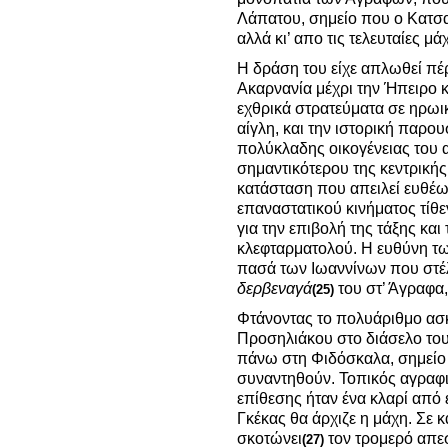
Λάπατου, σημείο που ο Κατσα
αλλά κι’ απο τις τελευταίες μά
Η δράση του είχε απλωθεί πέρ
Ακαρνανία μέχρι την Ήπειρο κ
εχθρικά στρατεύματα σε ηρωικ
αίγλη, και την ιστορική παρ
πολύκλαδης οικογένειας του 
σημαντικότερου της κεντρικής
κατάσταση που απειλεί ευθέω
επαναστατικού κινήματος τίθε
για την επιβολή της τάξης κα
κλεφταρματολού. Η ευθύνη τω
πασά των Ιωαννίνων που στέλ
δερβεναγά
του στ’ Άγραφα
(25)
Φτάνοντας το πολυάριθμο ασ
Προσηλιάκου στο διάσελο το
πάνω στη Φιδόσκαλα, σημείο
συναντηθούν. Τοπικός αγραφ
επίθεσης ήταν ένα κλαρί από 
Γκέκας θα άρχιζε η μάχη. Σε
σκοτώνει
τον τρομερό απεσ
(27)