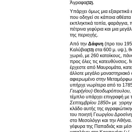
Άγραφα
.
(32)
Υπάρχει όμως μια εξαιρετικ
που οδηγεί σε κάποια αθέατα 
εκπληκτικά τοπία, φαράγγια, 
πέτρινα γεφύρια και μια μεγ
της περιοχής.
Από την
Δάφνη
(προ του 19
Καλύβια
στα 600 μ. υψ.), 
(33)
χωριό, με 260 κατοίκους, πάν
προς όλες τις κατευθύνσεις.
έρχεστε από Μαυρομάτα, κατ
άλλοτε μεγάλο μοναστηριακό 
αφιερωμένο στην Μεταμόρφωσ
υπήρχε νωρίτερα από το 1785
Γεωρ(γίου) Θεοδωρόπουλου,
τέμπλο υπάρχει επιγραφή με 
Σεπτεμβρίου 1850
» με χορηγ
κλάδο αυτής της αγραφιώτικης
του ποιητή Γεωργίου Δροσίνη
στο Μεσολόγγι και την Αθήνα.
γέφυρα της Παπαδιάς και μέ