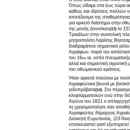
Όπως είδαμε στα έως τώρα αφ
καθώς και ιδρύσεις πολλών ν
αποτέλεσμα της σταθερότητας 
για αρκετό διάστημα στην οθ
της μονής Δουσίκου
το 15
(13)
Τρικάλων στην ανατολική πλευ
μητροπολίτη Λαρίσης Βησσαρί
διαδραμάτισε σημαντικό ρόλο
Αγράφων, παρά την απόστασ
του 16
αι. εστία πνευματική
ου
αλλά και σημαντική αγροτική
του οθωμανικού κράτους.
Ήταν αρκετά πλούσια με πολλέ
Αγραφιώτικα βουνά με βοσκό
γιδοπρόβατα
. Στο πέρασμ
(14)
κλεφταρματολών ενώ στην δι
Αγώνα του 1821 ο οπλαρχηγό
τη χρησιμοποίησε σαν αποθή
Αγραφιώτης δήμαρχος Αγραίω
Διοικητή Ευρυτανίας, (23 Νοεμ
επισκευαστεί γιατί εξυπηρετε