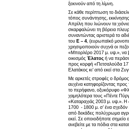
ξεκινούν από τη λίμνη.
Σε κάθε περίπτωση το διάσελ
τόπος συνάντησης, εκκίνησης,
Απρίλη που λιώνουν τα χιόνια 
σκαρφαλώνει τη βόρεια πλευρ
συναντώντας αριστερά το αδι
του
Ε – 4
, (ευρωπαϊκό μονοπ
χρησιμοποιούν συχνά οι πεζ
«Μπορλέρο 2017 μ. υψ.», να 
οικισμός
Έλατος
ή να περάσο
προς κορφή «Πετσαλούδα 177
Ελατάκος κι’ από εκεί στα Ζυ
Με αρκετές στροφές ο δρόμος
αυχένα κατηφορίζοντας προς
το περήφανο, οξυκόρυφο «Φλυ
χαμηλότερα τους «Πέντε Πύργο
«Καταραχιάς 2003 μ. υψ.». Η 
1700 - 1800 μ. σ’ ένα σχεδόν
από δεκάδες πολύχρωμα αγρι
εκεί. Σε οποιοδήποτε σημείο α
ανεβείτε με τα πόδια στα κατ