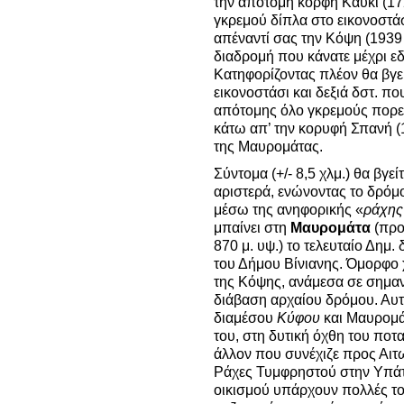
την απότομη κορφή Καυκί (17
γκρεμού δίπλα στο εικονοστάσ
απέναντί σας την Κόψη (1939 
διαδρομή που κάνατε μέχρι ε
Κατηφορίζοντας πλέον θα βγε
εικονοστάσι και δεξιά δστ. 
απότομης όλο γκρεμούς πορεί
κάτω απ’ την κορυφή Σπανή (1
της Μαυρομάτας.
Σύντομα (+/- 8,5 χλμ.) θα βγεί
αριστερά, ενώνοντας το δρόμ
μέσω της ανηφορικής «
ράχης
μπαίνει στη
Μαυρομάτα
(προ
870 μ. υψ.) το τελευταίο Δημ
του Δήμου Βίνιανης. Όμορφο 
της Κόψης, ανάμεσα σε σημαν
διάβαση αρχαίου δρόμου. Αυτ
διαμέσου
Κύφου
και Μαυρομάτ
του, στη δυτική όχθη του πο
άλλον που συνέχιζε προς Αιτ
Ράχες Τυμφρηστού στην Υπά
οικισμού υπάρχουν πολλές το