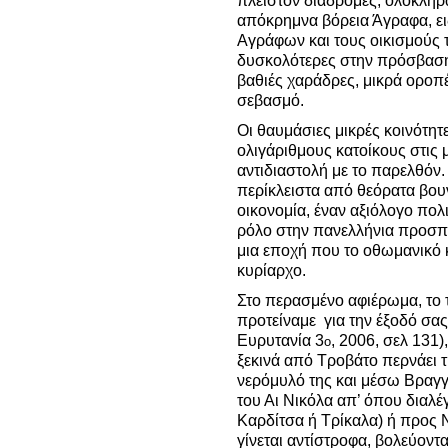
πλείστον διαδρομές, ολοκληρ
απόκρημνα βόρεια Άγραφα, ει
Αγράφων και τους οικισμούς τ
δυσκολότερες στην πρόσβαση π
βαθιές χαράδρες, μικρά οροπέ
σεβασμό.
Οι θαυμάσιες μικρές κοινότητ
ολιγάριθμους κατοίκους στις μ
αντιδιαστολή με το παρελθόν.
περίκλειστα από θεόρατα βουν
οικονομία, έναν αξιόλογο πολ
ρόλο στην πανελλήνια προσπά
μια εποχή που το οθωμανικό 
κυρίαρχο.
Στο περασμένο αφιέρωμα, το τ
προτείναμε για την έξοδό σας
Ευρυτανία 3
, 2006, σελ 131
ο
ξεκινά από Τροβάτο περνάει τ
νερόμυλό της και μέσω Βραγγ
του Αι Νικόλα απ’ όπου διαλέ
Καρδίτσα ή Τρίκαλα) ή προς 
γίνεται αντίστροφα, βολεύοντ