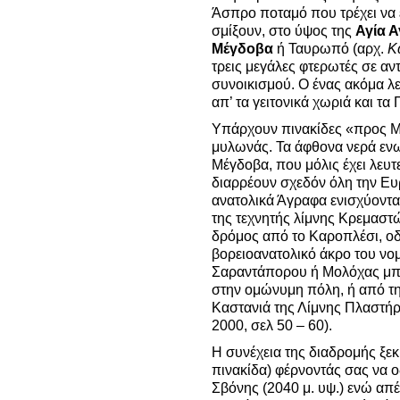
Άσπρο ποταμό που τρέχει να 
σμίξουν, στο ύψος της
Αγία 
Μέγδοβα
ή Ταυρωπό (αρχ.
Κ
τρεις μεγάλες φτερωτές σε αν
συνοικισμού. Ο ένας ακόμα λε
απ’ τα γειτονικά χωριά και τ
Υπάρχουν πινακίδες «προς Μα
μυλωνάς. Τα άφθονα νερά ενω
Μέγδοβα, που μόλις έχει λευτ
διαρρέουν σχεδόν όλη την Ευρ
ανατολικά Άγραφα ενισχύοντα
της τεχνητής λίμνης Κρεμαστ
δρόμος από το Καροπλέσι, οδ
βορειοανατολικό άκρο του ν
Σαραντάπορου ή Μολόχας μπα
στην ομώνυμη πόλη, ή από τη
Καστανιά της Λίμνης Πλαστήρ
2000, σελ 50 – 60).
Η συνέχεια της διαδρομής ξεκ
πινακίδα) φέρνοντάς σας να ο
Σβόνης (2040 μ. υψ.) ενώ απ