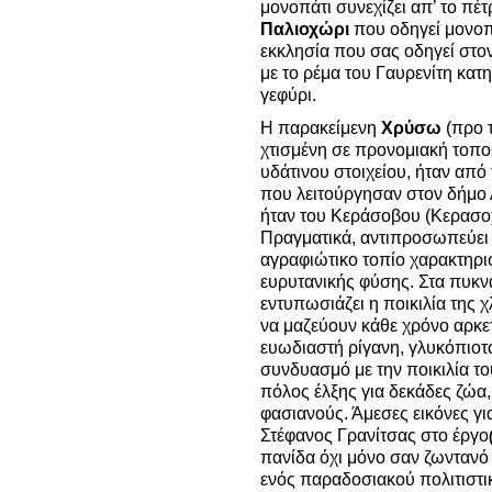
μονοπάτι συνεχίζει απ’ το πέ
Παλιοχώρι
που οδηγεί μονοπ
εκκλησία που σας οδηγεί στον
με το ρέμα του Γαυρενίτη κατ
γεφύρι.
Η παρακείμενη
Χρύσω
(προ 
χτισμένη σε προνομιακή τοπ
υδάτινου στοιχείου, ήταν από 
που λειτούργησαν στον δήμο 
ήταν του Κεράσοβου (Κερασο
Πραγματικά, αντιπροσωπεύει 
αγραφιώτικο τοπίο χαρακτηρ
ευρυτανικής φύσης. Στα πυκν
εντυπωσιάζει η ποικιλία της 
να μαζεύουν κάθε χρόνο αρκετ
ευωδιαστή ρίγανη, γλυκόπιοτο 
συνδυασμό με την ποικιλία το
πόλος έλξης για δεκάδες ζώα,
φασιανούς. Άμεσες εικόνες για
Στέφανος Γρανίτσας στο έργο
πανίδα όχι μόνο σαν ζωντανό 
ενός παραδοσιακού πολιτιστι