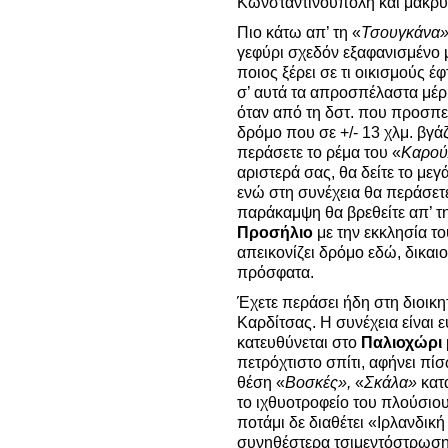
Κωνσταντινούπολη και μακρύτ
Πιο κάτω απ’ τη «
Τσουγκάνα
γεφύρι σχεδόν εξαφανισμένο
ποιος ξέρει σε τι οικισμούς 
σ’ αυτά τα απροσπέλαστα μέρη
όταν από τη δστ. που προσπε
δρόμο που σε +/- 13 χλμ. βγά
περάσετε το ρέμα του «
Καρού
αριστερά σας, θα δείτε το με
ενώ στη συνέχεια θα περάσετε
παράκαμψη θα βρεθείτε απ’ τη
Προσήλιο
με την εκκλησία τ
απεικονίζει δρόμο εδώ, δικαι
πρόσφατα.
Έχετε περάσει ήδη στη διοικη
Καρδίτσας. Η συνέχεια είναι 
κατευθύνεται στο
Παλιοχώρι
πετρόχτιστο σπίτι, αφήνει πί
θέση «
Βοσκές»,
«
Σκάλα»
κατ
το ιχθυοτροφείο του πλούσιο
ποτάμι δε διαθέτει «Ιρλανδική
συνηθέστερα τσιμεντόστρωση)