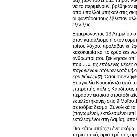
μαχητών του Δ.Σ.Ε. πήραν λά
να το περιμένουν, βρέθηκαν 
όπου πολλοί μπήκαν στις σκη
οι φαντάροι τους έβλεπαν αλ
εξελίξεις.
Ξημερώνοντας 13 Απριλίου ο
στον καταυλισμό ή στον ευρύ
τρίτου λόχου, πρόλαβαν κι’ έ
κακοκαιρία και το κρύο εκεί
άνθρωποι που ξεκίνησαν απ’ 
που:…«..τ
ις επόμενες μέρες 
παγωμένων ατόμων κατά μήκο
κρυψώνες
»
. Όσοι συνελήφ
(7)
Ευαγγελία Κουσιάντζα από το
επιτροπής πόλης Καρδίτσας 
πέρασαν έκτακτο στρατοδικεί
εκτελέστηκαν
στις 9 Μαΐου 
(9)
σε ισόβια δεσμά. Συνολικά τα
(παγωμένοι, εκτελεσμένοι επί
εκτελεσμένοι στη Λαμία), υπο
Πιο κάτω υπάρχει ένα ακόμα, 
περιστατικό, αριστερά σας όμ