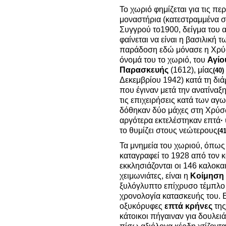
Το χωριό φημίζεται για τις περ
μοναστήρια (κατεστραμμένα σή
Συγγρού το1900, δείγμα του 
φαίνεται να είναι η βασιλική 
παράδοση εδώ μόνασε η Χρύσω
όνομά του το χωριό, του
Αγίο
Παρασκευής
(1612), μίας
(40)
Δεκεμβρίου 1942) κατά τη δι
που έγιναν μετά την ανατίναξ
τις επιχειρήσεις κατά των αγ
δόθηκαν δύο μάχες στη Χρύσω
αργότερα εκτελέστηκαν επτά
·
το θυμίζει στους νεώτερους
(41
Τα μνημεία του χωριού, όπω
καταγραφεί το 1928 από τον κ
εκκλησιάζονται οι 146 καλοκαιρ
χειμωνιάτες, είναι η
Κοίμηση 
ξυλόγλυπτο επίχρυσο τέμπλο
χρονολογία κατασκευής του. 
οξυκόρυφες
επτά κρήνες
της
κάτοικοι πήγαιναν για δουλε