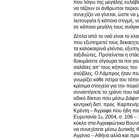
που λόγω της μεγάλης ευλάβε
να τάζουν οι άνθρωποι περιου
συνεχίζει να γίνεται, ώστε να
λειτουργία ή κάποια στιγμή, ν
σε κάποια μεγάλη τους ανάγκ
Δίπλα από το ναό είναι το κ
που εξυπηρετεί τους δεκαοχτώ
τα καλοκαιρινά γλέντια, εξυπ
ταξιδιώτες. Προτείνεται η στά
δοκιμάσετε σίγουρα τα πιο γε
σαλάτες απ’ τους κήπους του
σούβλες. Ο Λάμπρος ήταν πολ
γνωρίζει κάθε πέτρα του τόπ
κρίσιμα στοιχεία για την πορε
συναντήσετε το χρόνο που ταξ
οδικό δίκτυο που μέσω Δάφνη
κεντρική δστ. προς Καρπενήσ
Κρέντη – Άγραφα που ήδη πα
Ευρυτανία 1
, 2004, σ. 106 
ο
κύκλο στα Αγραφιώτικα Βουν
να συνεχίσετε μέσω Δυτικής
Αγρίνιο – Αθήνα αλλά και προ