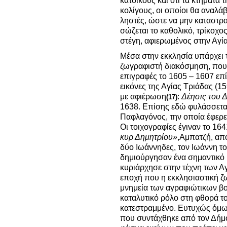
κατοίκους και ότι τα κτήματ
κολίγους, οι οποίοι θα αναλ
ληστές, ώστε να μην καταστρ
σώζεται το καθολικό, τρίκοχο
στέγη, αφιερωμένος στην Αγί
Μέσα στην εκκλησία υπάρχει 
ζωγραφιστή διακόσμηση, που
επιγραφές το 1605 – 1607 επ
εικόνες της Αγίας Τριάδας (1
με αφιέρωση
:
Δέησις του 
(17)
1638. Επίσης εδώ φυλάσσεται
Παφλαγόνος, την οποία έφερε
Οι τοιχογραφίες έγιναν το 16
κυρ Δημητρίου»
,Αμπατζή, απ
δύο Ιωάννηδες, τον Ιωάννη το
δημιούργησαν ένα σημαντικό 
κυριάρχησε στην τέχνη των Α
εποχή που η εκκλησιαστική ζ
μνημεία των αγραφιώτικων βου
καταλυτικό ρόλο στη φθορά το
κατεστραμμένο. Ευτυχώς όμως,
που συντάχθηκε από τον Δήμο