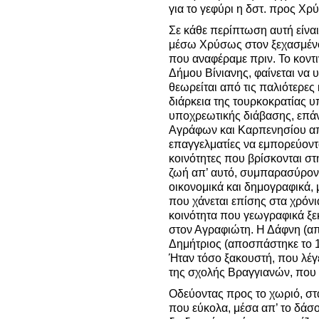
για το γεφύρι η δστ. προς Χρύ
Σε κάθε περίπτωση αυτή είνα
μέσω Χρύσως στον ξεχασμένο
που αναφέραμε πριν. Το κοντ
Δήμου Βίνιανης, φαίνεται να 
θεωρείται από τις παλιότερες
διάρκεια της τουρκοκρατίας υ
υποχρεωτικής διάβασης, επά
Αγράφων και Καρπενησίου απ
επαγγελματίες να εμπορεύοντα
κοινότητες που βρίσκονται στ
ζωή απ’ αυτό, συμπαρασύρον
οικονομικά και δημογραφικά, 
που χάνεται επίσης στα χρόνι
κοινότητα που γεωγραφικά ξε
στον Αγραφιώτη. Η Δάφνη (απ
Δημήτριος (αποσπάστηκε το 
Ήταν τόσο ξακουστή, που λέγε
της σχολής Βραγγιανών, που
Οδεύοντας προς το χωριό, σ
που εύκολα, μέσα απ’ το δάσ