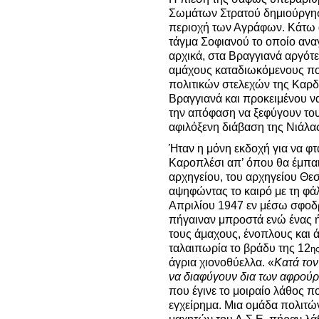
Σωμάτων Στρατού δημιούργησ
περιοχή των Αγράφων. Κάτω α
τάγμα Σοφιανού το οποίο ανα
αρχικά, στα Βραγγιανά αργότ
αμάχους καταδιωκόμενους πολ
πολιτικών στελεχών της Καρδ
Βραγγιανά και προκειμένου ν
την απόφαση να ξεφύγουν του
αφιλόξενη διάβαση της Νιάλα
Ήταν η μόνη εκδοχή για να φτ
Καροπλέσι απ’ όπου θα έμπαι
αρχηγείου, του αρχηγείου Θεσ
αψηφώντας το καιρό με τη φά
Απριλίου 1947 εν μέσω σφοδρ
πήγαιναν μπροστά ενώ ένας ή
τους άμαχους, ένοπλους και 
ταλαιπωρία το βράδυ της 12
η
άγρια χιονοθύελλα. «
Κατά τον
να διαφύγουν δια των αφρού
που έγινε το μοιραίο λάθος π
εγχείρημα. Μια ομάδα πολιτώ