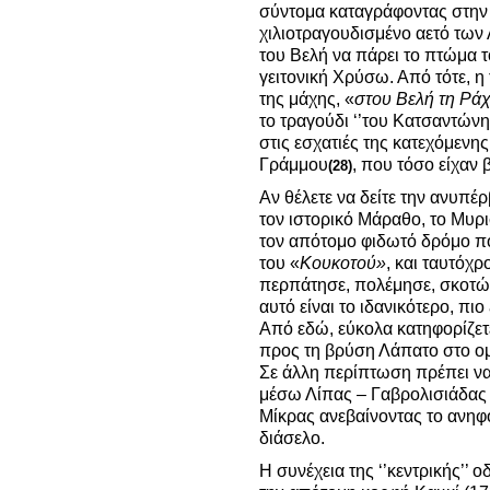
σύντομα καταγράφοντας στην ι
χιλιοτραγουδισμένο αετό των
του Βελή να πάρει το πτώμα τ
γειτονική Χρύσω. Από τότε, 
της μάχης, «
στου Βελή τη Ρά
το τραγούδι ‘’του Κατσαντώνη
στις εσχατιές της κατεχόμενη
Γράμμου
, που τόσο είχαν 
(28)
Αν θέλετε να δείτε την ανυπέ
τον ιστορικό Μάραθο, το Μυρι
τον απότομο φιδωτό δρόμο π
του «
Κουκοτού»
, και ταυτόχ
περπάτησε, πολέμησε, σκοτώ
αυτό είναι το ιδανικότερο, π
Από εδώ, εύκολα κατηφορίζετ
προς τη βρύση Λάπατο στο ο
Σε άλλη περίπτωση πρέπει να
μέσω Λίπας – Γαβρολισιάδας 
Μίκρας ανεβαίνοντας το ανηφ
διάσελο.
Η συνέχεια της ‘’κεντρικής’’ 