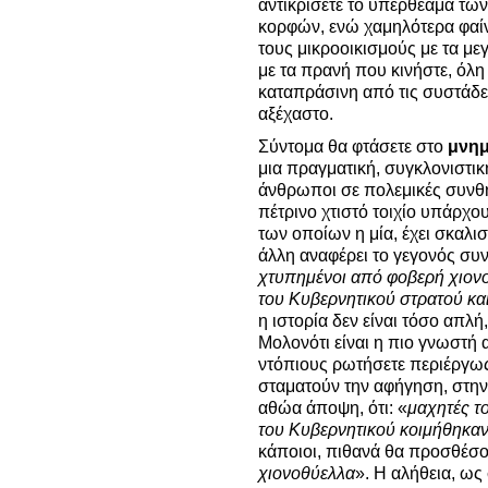
αντικρίσετε το υπερθέαμα τω
κορφών, ενώ χαμηλότερα φαί
τους μικροοικισμούς με τα με
με τα πρανή που κινήστε, όλη
καταπράσινη από τις συστάδε
αξέχαστο.
Σύντομα θα φτάσετε στο
μνημ
μια πραγματική, συγκλονιστικ
άνθρωποι σε πολεμικές συνθ
πέτρινο χτιστό τοιχίο υπάρχο
των οποίων η μία, έχει σκαλι
άλλη αναφέρει το γεγονός συν
χτυπημένοι από φοβερή χιονο
του Κυβερνητικού στρατού και
η ιστορία δεν είναι τόσο απλή
Μολονότι είναι η πιο γνωστή 
ντόπιους ρωτήσετε περιέργως
σταματούν την αφήγηση, στη
αθώα άποψη, ότι: «
μαχητές τ
του Κυβερνητικού κοιμήθηκαν
κάποιοι, πιθανά θα προσθέσο
χιονοθύελλα
». Η αλήθεια, ως