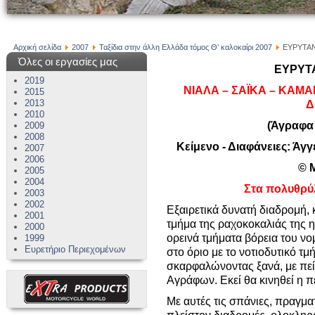
Αρχική σελίδα
2007
Ταξίδια στην άλλη Ελλάδα τόμος Θ’ καλοκαίρι 2007
ΕΥΡΥΤΑΝΙ
Όλες οι εργασίες μας
ΕΥΡΥΤΑΝ
2019
ΝΙΑΛΑ – ΣΑΪΚΑ – ΚΑΜΑ
2015
2013
Δ
2010
(Άγραφα
2009
2008
Κείμενο - Διαφάνειες: Άγγ
2007
2006
© 
2005
2004
Στα πολυθρύ
2003
2002
Εξαιρετικά δυνατή διαδρομή, 
2001
τμήμα της ραχοκοκαλιάς της 
2000
ορεινά τμήματα βόρεια του νο
1999
Ευρετήριο Περιεχομένων
στο όριο με το νοτιοδυτικό τ
σκαρφαλώνοντας ξανά, με πεί
Αγράφων. Εκεί θα κινηθεί η 
Με αυτές τις σπάνιες, πραγμα