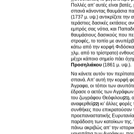
Πολλές απ’ αυτές είναι βατές, 
σπανά κάνοντας θαυμάσια παι
(1737 μ. υψ.) αντικρίζετε την
τεράστιες δασικές εκτάσεις α
εμπρός σας νότια, και Παπαδη
θαυμάσιους δασικούς που πε
στροφές, το τοπίο με ανυπέρβ
κάτω από την κορφή Φιδόσκαλ
χλμ. από το τρίστρατο) ενθου
μέχρι κάποιο σημείο πάει όχη
Προσηλιάκου
(1861 μ. υψ.).
Να κάνετε αυτόν τον περίπατο
σπανά. Απ’ αυτή την κορφή φ
Άγραφα, οι τόποι των ανυπό
έδρασε ο αετός των Αγράφων
του ζωγράφου Θεόφιλου
, 
(21)
αναφερθεί
κι’ άλλες φορές 
(22)
συνθήκες που επικρατούσαν τ
προεπαναστατικής Ευρυτανίας
παράδοση των κατοίκων της.
πάνω ακριβώς απ’ την ιστορι
μονοπάτια των Αγράφων, που 