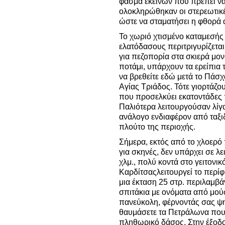
φάσμα εκείνων που πρέπει να γ
ολοκληρώθηκαν οι στερεωτικέ
ώστε να σταματήσει η φθορά 
Το χωριό χτισμένο καταμεσής
ελατόδασους περιτριγυρίζεται 
για πεζοπορία στα σκιερά μον
ποτάμι, υπάρχουν τα ερείπια 
να βρεθείτε εδώ μετά το Πάσχ
Αγίας Τριάδος. Τότε γιορτάζο
που προσελκύει εκατοντάδες 
Παλιότερα λειτουργούσαν λίγ
ανάλογο ενδιαφέρον από ταξιδ
πλούτο της περιοχής.
Σήμερα, εκτός από το χλοερό
για σκηνές, δεν υπάρχει σε λ
χλμ., πολύ κοντά στο γειτονικ
Καρδίτσαςλειτουργεί το περί
μια έκταση 25 στρ. περιλαμβά
σπιτάκια με ονόματα από μούσ
πανεύκολη, φέρνοντάς σας ψη
θαυμάσετε τα Πετράλωνα που τ
πληθωρικό δάσος. Στην έξοδο