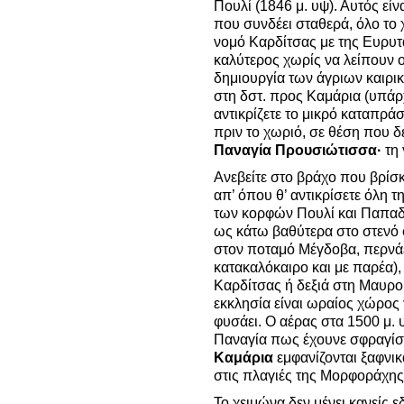
Πουλί (1846 μ. υψ). Αυτός είν
που συνδέει σταθερά, όλο το 
νομό Καρδίτσας με της Ευρυτα
καλύτερος χωρίς να λείπουν ο
δημιουργία των άγριων καιρικ
στη δστ. προς Καμάρια (υπάρ
αντικρίζετε το μικρό καταπράσ
πριν το χωριό, σε θέση που 
Παναγία Προυσιώτισσα·
τη 
Ανεβείτε στο βράχο που βρίσ
απ’ όπου θ’ αντικρίσετε όλη τ
των κορφών Πουλί και Παπαδ
ως κάτω βαθύτερα στο στενό 
στον ποταμό Μέγδοβα, περνάε
κατακαλόκαιρο και με παρέα)
Καρδίτσας ή δεξιά στη Μαυρο
εκκλησία είναι ωραίος χώρος 
φυσάει. Ο αέρας στα 1500 μ. 
Παναγία πως έχουνε σφραγίσει
Καμάρια
εμφανίζονται ξαφνικ
στις πλαγιές της Μορφοράχης 
Το χειμώνα δεν μένει κανείς 