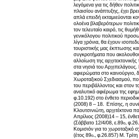
λεγόμενα για τις δήθεν πολιτ
πλαισίου ανάπτυξης, έχει βρε
απλά επειδή εκταμιεύονται κ
ολοένα βλαβερότερων πολιτικ
τον τελευταίο καιρό, τις θυμή
γενικόλογου πολιτικού προσωπ
λίγα χρόνια, θα έχουν ισοπεδ
τουριστικής μας έκπτωσης και 
συγκροτήματα που ακολουθούν
αλλοίωση της αρχιτεκτονικής 
στα νησιά του Αρχιπελάγους. Β
αφιερώματα στο καινούργιο, δ
Χωροταξικού Σχεδιασμού, πο
του περιβάλλοντος και στον τ
αναλυτικό αφιέρωμα της εφη
φ.10.192) στο ένθετο περιοδι
(2008) 8 – 18. Επίσης, η συνέ
Κλουτσινιώτη, αρχιτέκτονα πο
Απρίλιος (2008)14 – 15, ένθ
(Σάββατο 12/4/08, ε.89
, φ.26
ο
Κομισιόν για το χωροταξικό 
(έτος 89
., φ.26.857) Μ. Τρίτη
ο