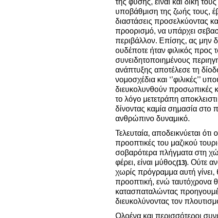
της φύσης, είναι και δική τους
υποβάθμιση της ζωής τους, έ
διαστάσεις προσελκύοντας κα
προορισμό, να υπάρχει σεβασ
περιβάλλον.
Επίσης, ας μην δ
ουδέποτε ήταν φιλικός προς 
συνειδητοποιημένους περιηγητ
ανάπτυξης αποτέλεσε τη δίο
νομοσχέδια και ‘’φιλικές’’ υ
διευκολυνθούν προσωπικές κα
το λόγο μετετράπη αποκλειστ
δίνοντας καμία σημασία στο πο
ανθρώπινο δυναμικό.
Τελευταία, αποδεικνύεται ότι ο
προοπτικές του μαζικού τουρι
σοβαρότερα πλήγματα στη χώρ
φέρει, είναι μύθος
. Ούτε α
(13)
χωρίς πρόγραμμα αυτή γίνει, 
προοπτική, ενώ ταυτόχρονα 
κατασπαταλώντας προηγουμέν
διευκολύνοντας τον πλουτισμ
Ολοένα και περισσότεροι συνε