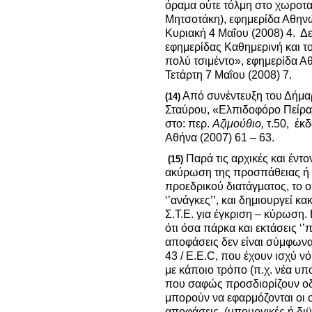
όραμα ούτε τόλμη στο χωροταξ
Μητσοτάκη), εφημερίδα Αθη
Κυριακή 4 Μαΐου (2008) 4. Δε
εφημερίδας Καθημερινή και τ
πολύ τσιμέντο», εφημερίδα 
Τετάρτη 7 Μαΐου (2008) 7.
Από συνέντευξη του Δήμα
(14)
Σταύρου, «Ελπιδοφόρο Πείρα
στο: περ.
Αζιμούθιο,
τ.50, έκ
Αθήνα (2007) 61 – 63.
Παρά τις αρχικές και έντο
(15)
ακύρωση της προσπάθειας ή τ
προεδρικού διατάγματος, το 
‘’ανάγκες’’, και δημιουργεί 
Σ.Τ.Ε. για έγκριση – κύρωση. 
ότι όσα πάρκα και εκτάσεις ‘’
αποφάσεις δεν είναι σύμφωνα μ
43 / E.E.C, που έχουν ισχύ νό
με κάποιο τρόπο (π.χ. νέα υπ
που σαφώς προσδιορίζουν οδη
μπορούν να εφαρμόζονται οι ο
αποφάσεις, (υπουργικές ή διϋ