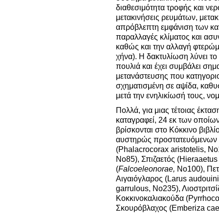
διαθεσιμότητα τροφής και νε
μετακινήσεις ρευμάτων, μετακ
απρόβλεπτη εμφάνιση των κ
παραλλαγές κλίματος και ασυν
καθώς και την αλλαγή φτερώμ
χήνα). Η δακτυλίωση λύνει τ
πουλιά και έχει συμβάλει σημ
μετανάστευσης που κατηγοριοπ
σχηματισμένη σε αψίδα, καθ
μετά την ενηλικίωσή τους, νο
Πολλά, για μιας τέτοιας έκτασ
καταγραφεί, 24 εκ των οποίων
βρίσκονται στο Κόκκινο βιβλί
αυστηρώς προστατευόμενων 
(Phalacrocorax aristotelis, No
No85), Σπιζαετός (Hieraaetus
(
Falco
eleonorae
,
No100), Πετρ
Αιγαιόγλαρος (Larus audouin
garrulous, No235), Λιοστριτσί
Κοκκινοκαλιακούδα (Pyrrhoco
Σκουρόβλαχος (Emberiza cae