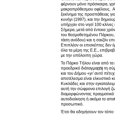
φέρνουν μόνο πρόσκαιρα, γρή
μακροπρόθεσμου οφέλους. Αντ
ξεκίνημα της προσπάθειας γι
κυνήγι (1997), και την δημιο
υπήρχαν στο νησί 100 κλίνες 
Σήμερα, μετά από έντεκα χρόν
του θεσμοθετημένου Πάρκου, ο
τάση ανόδου) και η σαιζόν επ
Επιπλέον οι επισκέπτες δεν 
όλα τα μέρη της Ε.Ε., επιβρα
με την υπόλοιπη χώρα.
Το Πάρκο Τήλου είναι από τα
προεδρικό διάταγμα
τη σύ
(15)
και του Δήμου «
γι’ αυτό πέτυχ
αποτέλεσμα είναι ελκυστικό κα
Κυκλάδες και στην εγκαταλει
αυτή την σώφρονα επιλογή ζω
διαμορφώνοντας πραγματικά ν
αυτοδιοίκηση ή ακόμα το απαθ
προσωπικό.
Έτσι θα οδηγήσουν τον τόπο 