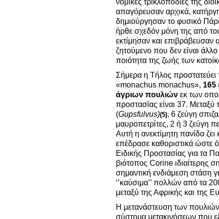
νομικές τρικλοποδιές της διοί
απαγόρευσαν αρχικά, κατήργη
δημιούργησαν το φυσικό Πάρκο
ήρθε σχεδόν μόνη της από το
εκτίμησαν και επιβράβευσαν α
ζητούμενο που δεν είναι άλλο
ποιότητα της ζωής των κατοί
Σήμερα η Τήλος προστατεύει 
«monachus monachus»,
165
άγριων πουλιών
εκ των οποί
προστασίας είναι 37. Μεταξύ 
(
Gups
fulvus
)
, 6 ζεύγη σπιζ
(5)
μαυροπετρίτες, 2 ή 3 ζεύγη π
Αυτή η ανεκτίμητη πανίδα ζει
επέδρασε καθοριστικά ώστε ό
Ειδικής Προστασίας για τα Πο
βιότοπος Corine ιδιαίτερης σ
σημαντική ενδιάμεση στάση γ
‘’καύσιμα’’ πολλών από τα 2
μεταξύ της Αφρικής και της 
Η μετανάστευση των πουλιών 
σύστημα μετακινήσεων που ε