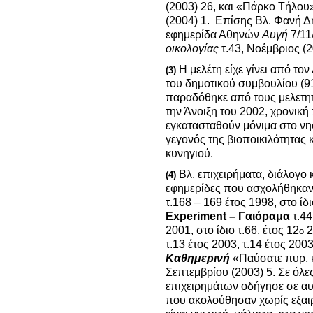
(2003) 26, και «Πάρκο Τήλου»
(2004) 1. Επίσης Βλ. Φανή 
εφημερίδα Αθηνών
Αυγή
7/11
οικολογίας
τ.43, Νοέμβριος (2
Η μελέτη είχε γίνει από τ
(3)
του δημοτικού συμβουλίου (91
παραδόθηκε από τους μελετητέ
την Άνοιξη του 2002, χρονική
εγκατασταθούν μόνιμα στο νη
γεγονός της βιοποικιλότητας
κυνηγιού.
Βλ. επιχειρήματα, διάλογο 
(4)
εφημερίδες που ασχολήθηκαν 
τ.168 – 169 έτος 1998, στο ίδ
Experiment
– Γαιόραμα
τ.44
2001, στο ίδιο τ.66, έτος 12
2
ο
τ.13 έτος 2003, τ.14 έτος 20
Καθημερινή
«Παύσατε πυρ, 
Σεπτεμβρίου (2003) 5. Σε όλε
επιχειρημάτων οδήγησε σε αυ
που ακολούθησαν χωρίς εξαιρ