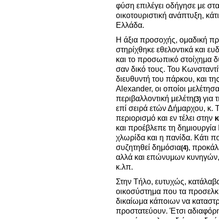
φύση επιλέγει οδήγησε με στ
οικοτουριστική ανάπτυξη, κά
Ελλάδα.
Η άξια προσοχής, ομαδική πρ
στηρίχθηκε εθελοντικά και ε
και το προσωπικό στοίχημα
σαν δικό τους. Του Κωνσταντ
διευθυντή του πάρκου, και τη
Alexander, οι οποίοι μελέτησ
περιβαλλοντική μελέτη
για τ
(3)
επί σειρά ετών Δήμαρχου, κ. 
περιορισμό και εν τέλει στην
κ
και προέβλεπε τη δημιουργία
χλωρίδα και η πανίδα. Κάτι π
συζητηθεί δημόσια
, προκάλ
(4)
αλλά και επώνυμων κυνηγών
κ.λπ.
Στην Τήλο, ευτυχώς, κατάλαβα
οικοσύστημα που τα προσελκύε
δικαίωμα κάποιων να καταστρ
προστατεύουν. Έτσι αδιαφόρησ