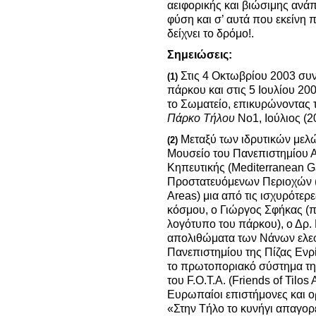
αειφορικής και βιώσιμης ανά
φύση και σ’ αυτά που εκείνη 
δείχνει το δρόμο!.
Σημειώσεις:
Στις 4 Οκτωβρίου 2003 συνα
(1)
πάρκου και στις 5 Ιουλίου 2
το Σωματείο, επικυρώνοντας τ
Πάρκο Τήλου
Νο1, Ιούλιος (2
Μεταξύ των ιδρυτικών μελώ
(2)
Μουσείο του Πανεπιστημίου Α
Κηπευτικής (Mediterranean G
Προστατευόμενων Περιοχών (
Areas) μια από τις ισχυρότερ
κόσμου, ο Γιώργος Σφήκας (πο
λογότυπο του πάρκου), ο Δρ.
απολιθώματα των Νάνων ελεφά
Πανεπιστημίου της Πίζας Ενρ
το πρωτοποριακό σύστημα τηλ
του F.O.T.A. (Friends of Tilos
Ευρωπαίοι επιστήμονες και ο
«Στην Τήλο το κυνήγι απαγορε