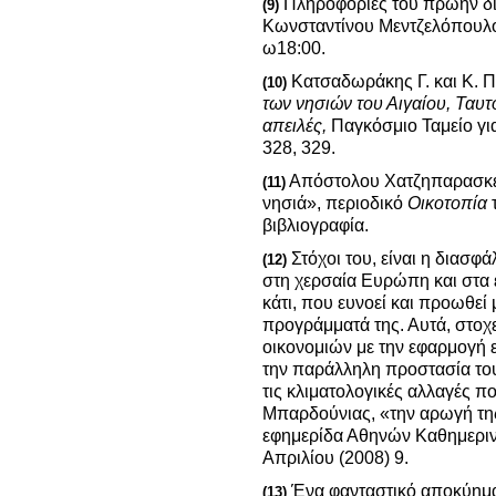
Πληροφορίες του πρώην δ
(9)
Κωνσταντίνου Μεντζελόπουλο
ω18:00.
Κατσαδωράκης Γ. και Κ. 
(10)
των νησιών του Αιγαίου, Ταυτ
απειλές,
Παγκόσμιο Ταμείο γι
328, 329.
Απόστολου Χατζηπαρασκευ
(11)
νησιά», περιοδικό
Οικοτοπία
βιβλιογραφία.
Στόχοι του, είναι η διασφ
(12)
στη χερσαία Ευρώπη και στα 
κάτι, που ευνοεί και προωθε
προγράμματά της. Αυτά, στοχ
οικονομιών με την εφαρμογή 
την παράλληλη προστασία το
τις κλιματολογικές αλλαγές π
Μπαρδούνιας, «την αρωγή της 
εφημερίδα Αθηνών Καθημεριν
Απριλίου (2008) 9.
Ένα φανταστικό αποκύημα,
(13)