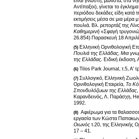
είναι γνωστή, μάλιστα, στα νη
Αντίπαξοι), γίνεται το έγκλημ
περιόδου δεκάδες είδη κατά 
εκτιμήσεις μέσα σε μια μέρα 
πουλιά. Βλ. ρεπορτάζ της Λί
Καθημερινή
«Σφαγή τρυγονιώ
26.854) Παρασκευή 18 Απριλί
Ελληνική Ορνιθολογική Ετα
(5)
Πουλιά της Ελλάδας, Μια γνω
της Ελλάδας.
Ειδική έκδοση, 
Tilos Park Journal, τ.5, Α’ τ
(6)
Συλλογικό, Ελληνική Ζωολο
(7)
Ορνιθολογική Εταιρεία,
Το Κό
Σπονδυλόζωων της Ελλάδας
Καρανδεινός, Λ. Παράσχη, H
1992.
Αφιέρωμα για τα θαλασσοπ
(8)
εργασία των Κώστα Παπακωνσ
Οιωνός
τ.20, της Ελληνικής Ο
17 – 41.