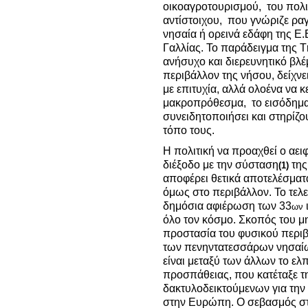
οικοαγροτουρισμού, του πολι
αντίστοιχου, που γνώριζε ρα
νησαία ή ορεινά εδάφη της Ε.Ε
Γαλλίας. Το παράδειγμα της 
ανήσυχο και διερευνητικό βλέ
περιβάλλον της νήσου, δείχνει
με επιτυχία, αλλά ολοένα να κ
μακροπρόθεσμα, το εισόδημα
συνειδητοποιήσει και στηρίζο
τόπο τους.
Η πολιτική να προαχθεί ο αει
διέξοδο με την σύσταση
τη
(1)
αποφέρει θετικά αποτελέσματα
όμως στο περιβάλλον. Το τελε
δημόσια αφιέρωση των 33
ων
όλο τον κόσμο. Σκοπός του μ
προστασία του φυσικού περιβ
των πενηντατεσσάρων νησαί
είναι μεταξύ των άλλων το ε
προσπάθειας, που κατέταξε τ
δακτυλοδεικτούμενων για την
στην Ευρώπη. Ο σεβασμός στις