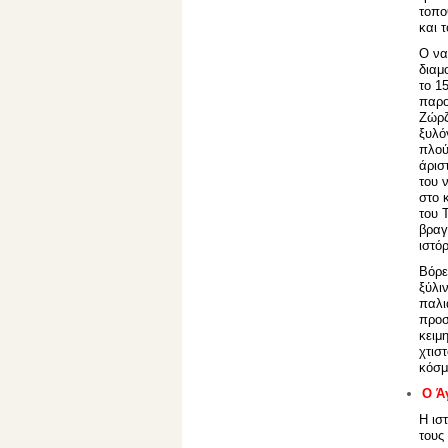
τοπο
και 
Ο να
διαμ
το 1
παρο
Ζώρζ
ξυλό
πλού
άρισ
του 
στο 
του 
βραγ
ιστό
Βόρε
ξύλι
παλι
προσ
κειμ
χτισ
κόσμ
Ο Ά
Η ισ
τους