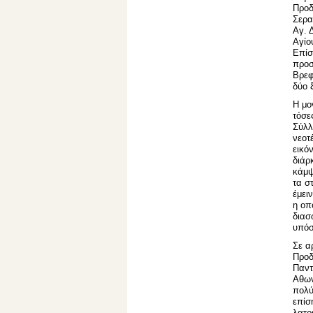
Προδ
Σερα
Αγ. 
Αγίο
Επίσ
προσ
Βρεφ
δύο 
Η μο
τόσε
Σύλλ
νεοτ
εικό
διάρ
κάμψ
τα σ
έμει
η οπ
διασ
υπόσ
Σε α
Προδ
Παντ
Αθων
πολύ
επίσ
λατρ