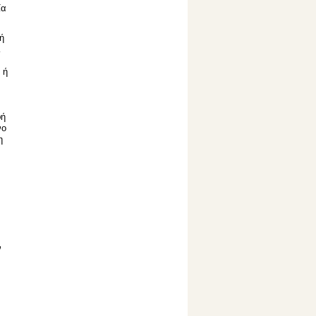
ία
ή
λ
 ή
φή
νο
η
ν