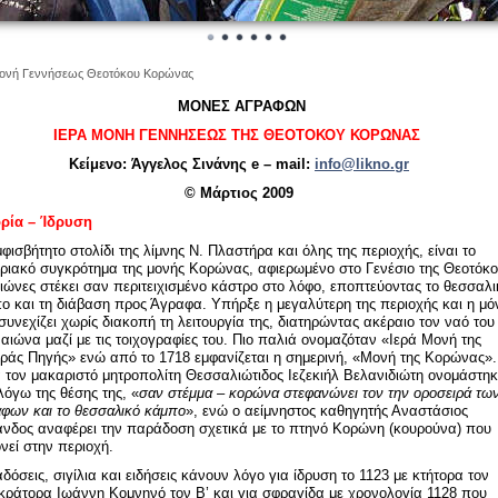
μονή Γεννήσεως Θεοτόκου Κορώνας
ΜΟΝΕΣ ΑΓΡΑΦΩΝ
ΙΕΡΑ ΜΟΝΗ ΓΕΝΝΗΣΕΩΣ ΤΗΣ ΘΕΟΤΟΚΟΥ ΚΟΡΩΝΑΣ
Κείμενο: Άγγελος Σινάνης e – mail:
info@likno.gr
© Μάρτιος 2009
ορία – Ίδρυση
φισβήτητο στολίδι της λίμνης Ν. Πλαστήρα και όλης της περιοχής, είναι το
ριακό συγκρότημα της μονής Κορώνας, αφιερωμένο στο Γενέσιο της Θεοτόκο
αιώνες στέκει σαν περιτειχισμένο κάστρο στο λόφο, εποπτεύοντας το θεσσαλι
ο και τη διάβαση προς Άγραφα. Υπήρξε η μεγαλύτερη της περιοχής και η μό
συνεχίζει χωρίς διακοπή τη λειτουργία της, διατηρώντας ακέραιο τον ναό του
αιώνα μαζί με τις τοιχογραφίες του. Πιο παλιά ονομαζόταν «Ιερά Μονή της
ράς Πηγής» ενώ από το 1718 εμφανίζεται η σημερινή, «Μονή της Κορώνας».
 τον μακαριστό μητροπολίτη Θεσσαλιώτιδος Ιεζεκιήλ Βελανιδιώτη ονομάστηκ
 λόγω της θέσης της, «
σαν στέμμα – κορώνα στεφανώνει τον την οροσειρά τω
φων και το θεσσαλικό κάμπο
», ενώ ο αείμνηστος καθηγητής Αναστάσιος
νδος αναφέρει την παράδοση σχετικά με το πτηνό Κορώνη (κουρούνα) που
νεί στην περιοχή.
δόσεις, σιγίλια και ειδήσεις κάνουν λόγο για ίδρυση το 1123 με κτήτορα τον
κράτορα Ιωάννη Κομνηνό τον Β’ και για σφραγίδα με χρονολογία 1128 που