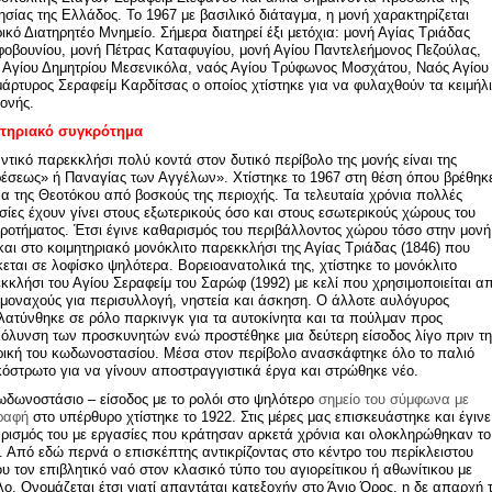
ησίας της Ελλάδος. Το 1967 με βασιλικό διάταγμα, η μονή χαρακτηρίζεται
ρικό Διατηρητέο Μνημείο. Σήμερα διατηρεί έξι μετόχια: μονή Αγίας Τριάδας
οβουνίου, μονή Πέτρας Καταφυγίου, μονή Αγίου Παντελεήμονος Πεζούλας,
 Αγίου Δημητρίου Μεσενικόλα, ναός Αγίου Τρύφωνος Μοσχάτου, Ναός Αγίου
μάρτυρος Σεραφείμ Καρδίτσας ο οποίος χτίστηκε για να φυλαχθούν τα κειμήλ
μονής.
κτηριακό συγκρότημα
ντικό παρεκκλήσι πολύ κοντά στον δυτικό περίβολο της μονής είναι της
έσεως» ή Παναγίας των Αγγέλων». Χτίστηκε το 1967 στη θέση όπου βρέθηκ
να της Θεοτόκου από βοσκούς της περιοχής. Τα τελευταία χρόνια πολλές
σίες έχουν γίνει στους εξωτερικούς όσο και στους εσωτερικούς χώρους του
ροτήματος. Έτσι έγινε καθαρισμός του περιβάλλοντος χώρου τόσο στην μονή
και στο κοιμητηριακό μονόκλιτο παρεκκλήσι της Αγίας Τριάδας (1846) που
κεται σε λοφίσκο ψηλότερα. Βορειοανατολικά της, χτίστηκε το μονόκλιτο
κκλήσι του Αγίου Σεραφείμ του Σαρώφ (1992) με κελί που χρησιμοποιείται α
 μοναχούς για περισυλλογή, νηστεία και άσκηση. Ο άλλοτε αυλόγυρος
λατύνθηκε σε ρόλο παρκινγκ για τα αυτοκίνητα και τα πούλμαν προς
κόλυνση των προσκυνητών ενώ προστέθηκε μια δεύτερη είσοδος λίγο πριν τ
ρική του κωδωνοστασίου. Μέσα στον περίβολο ανασκάφτηκε όλο το παλιό
όστρωτο για να γίνουν αποστραγγιστικά έργα και στρώθηκε νέο.
ωδωνοστάσιο – είσοδος με το ρολόι στο ψηλότερο
σημείο του σύμφωνα με
ραφή
στο υπέρθυρο χτίστηκε το 1922. Στις μέρες μας επισκευάστηκε και έγινε
ρισμός του με εργασίες που κράτησαν αρκετά χρόνια και ολοκληρώθηκαν το
. Από εδώ περνά ο επισκέπτης αντικρίζοντας στο κέντρο του περίκλειστου
υ τον επιβλητικό ναό στον κλασικό τύπο του αγιορείτικου ή αθωνίτικου με
λο. Ονομάζεται έτσι γιατί απαντάται κατεξοχήν στο Άγιο Όρος, η δε απαρχή 