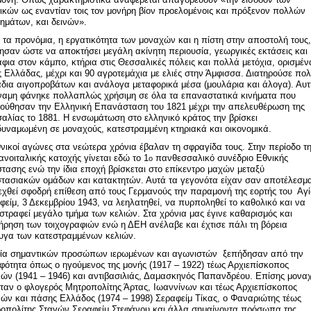
ικών ως εναντίαν τοις τον μονήρη βίον προελομένοις και πρόξενον πολλών
ημάτων, και δεινών».
 τα προνόμια, η εργατικότητα των μοναχών και η πίστη στην αποστολή τους,
ησαν ώστε να αποκτήσει μεγάλη ακίνητη περιουσία, γεωργικές εκτάσεις και
φια στον κάμπο, κτήρια στις Θεσσαλικές πόλεις και πολλά μετόχια, ορισμέν
ς Ελλάδας, μέχρι και 90 αγροτεμάχια με ελιές στην Άμφισσα. Διατηρούσε πο
δια αιγοπροβάτων και ανάλογα μεταφορικά μέσα (μουλάρια και άλογα). Αυτ
ναμη φάνηκε πολλαπλώς χρήσιμη σε όλα τα επαναστατικά κινήματα που
ούθησαν την Ελληνική Επανάσταση του 1821 μέχρι την απελευθέρωση της
αλίας το 1881. Η ενσωμάτωση στο ελληνικό κράτος την βρίσκει
υναμωμένη σε μοναχούς, κατεστραμμένη κτηριακά και οικονομικά.
θνικοί αγώνες στα νεώτερα χρόνια έβαλαν τη σφραγίδα τους. Στην περίοδο τ
ανοιταλικής κατοχής γίνεται εδώ το 1
πανθεσσαλικό συνέδριο Εθνικής
ο
στασης ενώ την ίδια εποχή βρίσκεται στο επίκεντρο μαχών μεταξύ
στασιακών ομάδων και κατακτητών. Αυτά τα γεγονότα είχαν σαν αποτέλεσμ
εχθεί σφοδρή επίθεση από τους Γερμανούς την παραμονή της εορτής του Αγ
φείμ, 3 Δεκεμβρίου 1943, να λεηλατηθεί, να πυρποληθεί το καθολικό και να
στραφεί μεγάλο τμήμα των κελιών. Στα χρόνια μας έγινε καθαρισμός και
ήρηση των τοιχογραφιών ενώ η ΔΕΗ ανέλαβε και έχτισε πάλι τη βόρεια
υγα των κατεστραμμένων κελιών.
ία σημαντικών προσώπων ιερωμένων και αγωνιστών ξεπήδησαν από την
φότητα όπως ο ηγούμενος της μονής (1917 – 1922) τέως Αρχιεπίσκοπος
ών (1941 – 1946) και αντιβασιλιάς, Δαμασκηνός Παπανδρέου. Επίσης μονα
ήταν ο φλογερός Μητροπολίτης Άρτας, Ιωαννίνων και τέως Αρχιεπίσκοπος
ών και πάσης Ελλάδος (1974 – 1998) Σεραφείμ Τίκας, ο Φαναριώτης τέως
οπολίτης Σταγών Σεραφείμ Στεφάνου και άλλα σημαίνοντα πρόσωπα της