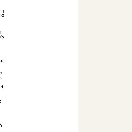
, η
εια
 Η
ρία
ου
ρα
ου
εί
α
ς
Ο
υ