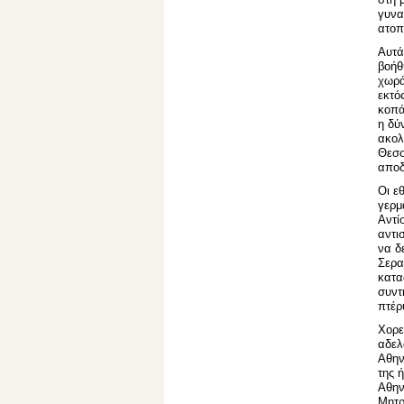
γυνα
ατοπ
Αυτά
βοήθ
χωρά
εκτό
κοπά
η δύ
ακολ
Θεσσ
αποδ
Οι ε
γερμ
Αντί
αντι
να δ
Σερα
κατα
συντ
πτέρ
Χορε
αδελ
Αθην
της 
Αθην
Μητρ