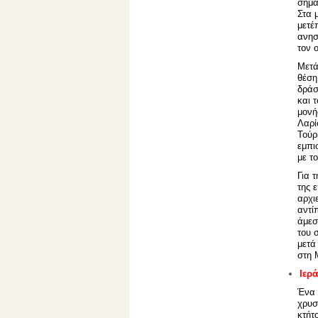
σημα
Στα 
μετέ
ανησ
τον 
Μετά
θέση
δράσ
και 
μονή
Λαρί
Τούρ
εμπι
με τ
Για 
της 
αρχι
αντί
άμεσ
του 
μετά
στη 
Ιερά
Ένα 
χρυσ
κτήτ