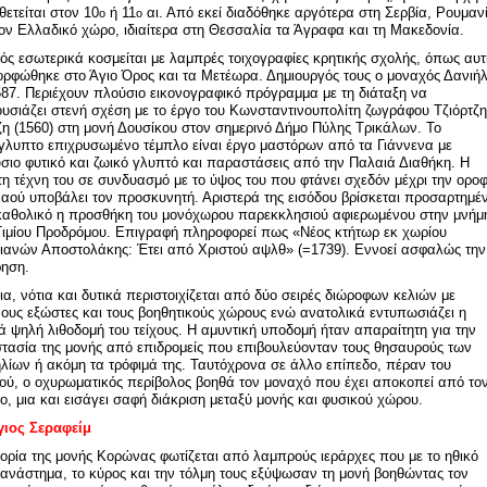
θετείται στον 10
ή 11
αι. Από εκεί διαδόθηκε αργότερα στη Σερβία, Ρουμαν
ο
ο
τον Ελλαδικό χώρο, ιδιαίτερα στη Θεσσαλία τα Άγραφα και τη Μακεδονία.
ός εσωτερικά κοσμείται με λαμπρές τοιχογραφίες κρητικής σχολής, όπως αυτ
ορφώθηκε στο Άγιο Όρος και τα Μετέωρα. Δημιουργός τους ο μοναχός Δανιή
587. Περιέχουν πλούσιο εικονογραφικό πρόγραμμα με τη διάταξη να
υσιάζει στενή σχέση με το έργο του Κωνσταντινουπολίτη ζωγράφου Τζιόρτζη
η (1560) στη μονή Δουσίκου στον σημερινό Δήμο Πύλης Τρικάλων. Το
γλυπτο επιχρυσωμένο τέμπλο είναι έργο μαστόρων από τα Γιάννενα με
σιο φυτικό και ζωικό γλυπτό και παραστάσεις από την Παλαιά Διαθήκη. Η
τη τέχνη του σε συνδυασμό με το ύψος του που φτάνει σχεδόν μέχρι την ορο
ναού υποβάλει τον προσκυνητή. Αριστερά της εισόδου βρίσκεται προσαρτημέ
καθολικό η προσθήκη του μονόχωρου παρεκκλησιού αφιερωμένου στην μνήμ
Τιμίου Προδρόμου. Επιγραφή πληροφορεί πως «Νέος κτήτωρ εκ χωρίου
ιανών Αποστολάκης: Έτει από Χριστού αψλθ» (=1739). Εννοεί ασφαλώς την
ρηση.
ια, νότια και δυτικά περιστοιχίζεται από δύο σειρές διώροφων κελιών με
νους εξώστες και τους βοηθητικούς χώρους ενώ ανατολικά εντυπωσιάζει η
ά ψηλή λιθοδομή του τείχους. Η αμυντική υποδομή ήταν απαραίτητη για την
τασία της μονής από επιδρομείς που επιβουλεύονταν τους θησαυρούς των
ηλίων ή ακόμη τα τρόφιμά της. Ταυτόχρονα σε άλλο επίπεδο, πέραν του
τού, ο οχυρωματικός περίβολος βοηθά τον μοναχό που έχει αποκοπεί από το
ο, μια και εισάγει σαφή διάκριση μεταξύ μονής και φυσικού χώρου.
γιος Σεραφείμ
τορία της μονής Κορώνας φωτίζεται από λαμπρούς ιεράρχες που με το ηθικό
 ανάστημα, το κύρος και την τόλμη τους εξύψωσαν τη μονή βοηθώντας τον