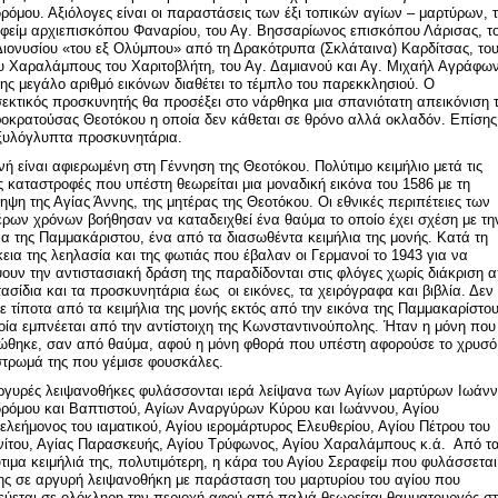
ρόμου. Αξιόλογες είναι οι παραστάσεις των έξι τοπικών αγίων – μαρτύρων, 
φείμ αρχιεπισκόπου Φαναρίου, του Αγ. Βησσαρίωνος επισκόπου Λάρισας, τ
Διονυσίου «του εξ Ολύμπου» από τη Δρακότρυπα (Σκλάταινα) Καρδίτσας, το
υ Χαραλάμπους του Χαριτοβλήτη, του Αγ. Δαμιανού και Αγ. Μιχαήλ Αγράφων
ης μεγάλο αριθμό εικόνων διαθέτει το τέμπλο του παρεκκλησιού. Ο
εκτικός προσκυνητής θα προσέξει στο νάρθηκα μια σπανιότατη απεικόνιση 
οκρατούσας Θεοτόκου η οποία δεν κάθεται σε θρόνο αλλά οκλαδόν. Επίσης
ξυλόγλυπτα προσκυνητάρια.
νή είναι αφιερωμένη στη Γέννηση της Θεοτόκου. Πολύτιμο κειμήλιο μετά τις
ς καταστροφές που υπέστη θεωρείται μια μοναδική εικόνα του 1586 με τη
ηψη της Αγίας Άννης, της μητέρας της Θεοτόκου. Οι εθνικές περιπέτειες των
έρων χρόνων βοήθησαν να καταδειχθεί ένα θαύμα το οποίο έχει σχέση με τη
να της Παμμακάριστου, ένα από τα διασωθέντα κειμήλια της μονής. Κατά τη
κεια της λεηλασία και της φωτιάς που έβαλαν οι Γερμανοί το 1943 για να
ουν την αντιστασιακή δράση της παραδίδονται στις φλόγες χωρίς διάκριση 
τασίδια και τα προσκυνητάρια έως οι εικόνες, τα χειρόγραφα και βιβλία. Δεν
νε τίποτα από τα κειμήλια της μονής εκτός από την εικόνα της Παμμακαρίστου
οία εμπνέεται από την αντίστοιχη της Κωνσταντινούπολης. Ήταν η μόνη που
ώθηκε, σαν από θαύμα, αφού η μόνη φθορά που υπέστη αφορούσε το χρυσό
τρωμά της που γέμισε φουσκάλες.
ργυρές λειψανοθήκες φυλάσσονται ιερά λείψανα των Αγίων μαρτύρων Ιωάν
ρόμου και Βαπτιστού, Αγίων Αναργύρων Κύρου και Ιωάννου, Αγίου
ελεήμονος του ιαματικού, Αγίου ιερομάρτυρος Ελευθερίου, Αγίου Πέτρου του
ίτου, Αγίας Παρασκευής, Αγίου Τρύφωνος, Αγίου Χαραλάμπους κ.ά. Από τ
τιμα κειμήλιά της, πολυτιμότερη, η κάρα του Αγίου Σεραφείμ που φυλάσσεται
ης σε αργυρή λειψανοθήκη με παράσταση του μαρτυρίου του αγίου που
εύεται σε ολόκληρη την περιοχή αφού από παλιά θεωρείται θαυματουργός σ