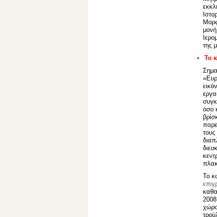
εκκλ
Ιστο
Μορφ
μονή
Ιερο
της 
Το 
Σημα
«Ευρ
εικό
εργα
συγκ
όσο 
βρίσ
παρε
τους
διαπ
διευ
κεντ
πλακ
Το κ
επιγ
καθα
2008
χώρο
τρού