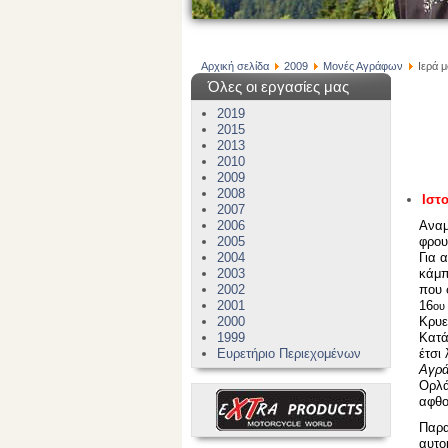
Αρχική σελίδα
2009
Μονές Αγράφων
Ιερά 
Όλες οι εργασίες μας
2019
2015
2013
2010
2009
2008
Ιστ
2007
2006
Αναμ
2005
φρου
2004
Για 
2003
κάμπ
2002
που 
2001
16
ου
2000
Κρυε
1999
Κατά
Ευρετήριο Περιεχομένων
έτσι
Αγρά
Ορλά
αφθο
Παρα
αυτο