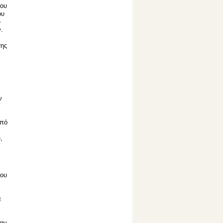
του
ου
υ
.
της
ν
από
,
νου
α
την