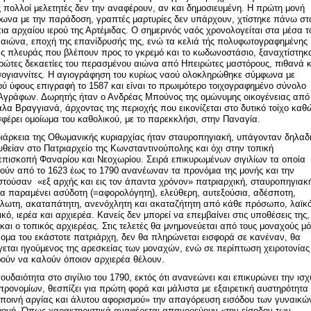
 πολλοί μελετητές δεν την αναφέρουν, αν και δημοσιευμένη. Η πρώτη μονή
ωνα με την παράδοση, γραπτές μαρτυρίες δεν υπάρχουν, χτίστηκε πάνω στ
πια αρχαίου ιερού της Αρτέμιδας. Ο σημερινός ναός χρονολογείται στα μέσα τ
αιώνα, εποχή της επανίδρυσής της, ενώ τα κελιά τής πολυφωτογραφημένης
ας πλευράς που βλέπουν προς το γκρεμό και το κωδωνοστάσιο, ξαναχτίστηκ
πρώτες δεκαετίες του περασμένου αιώνα από Ηπειρώτες μαστόρους, πιθανά κ
ογιαννίτες. Η αγιογράφηση του κυρίως ναού ολοκληρώθηκε σύμφωνα με
ού ύφους επιγραφή το 1587 και είναι το πρωιμότερο τοιχογραφημένο σύνολο
Αγράφων. Δωρητής ήταν ο Ανδρέας Μπούνος της ομώνυμης οικογένειας από
λα Βραγγιανά, άρχοντας της περιοχής που εικονίζεται στο δυτικό τοίχο καθ
φέρει ομοίωμα του καθολικού, με το παρεκκλήσι, στην Παναγία.
διάρκεια της Οθωμανικής κυριαρχίας ήταν σταυροπηγιακή, υπάγονταν δηλαδ
υθείαν στο Πατριαρχείο της Κωνσταντινούπολης και όχι στην τοπική
επισκοπή Φαναρίου και Νεοχωρίου. Σειρά επικυρωμένων σιγιλίων τα οποία
νούν από το 1623 έως το 1790 ανανέωναν τα προνόμια της μονής και την
στούσαν «εξ αρχής και εις τον άπαντα χρόνον» πατριαρχική, σταυροπηγιακ
να παραμένει ασύδοτη (=αφορολόγητη), ελεύθερη, αυτεξούσια, αδέσποτη,
λωτη, ακαταπάτητη, ανενόχλητη και ακαταζήτητη από κάθε πρόσωπο, λαϊκό
ικό, ιερέα και αρχιερέα. Κανείς δεν μπορεί να επεμβαίνει στις υποθέσεις της,
 και ο τοπικός αρχιερέας. Στις τελετές θα μνημονεύεται από τους μοναχούς μ
νομα του εκάστοτε πατριάρχη, δεν θα πληρώνεται εισφορά σε κανέναν, θα
γεται ηγούμενος της αρεσκείας των μοναχών, ενώ σε περίπτωση χειροτονίας
ούν να καλούν όποιον αρχιερέα θέλουν.
ουδαιότητα στο σιγίλιο του 1790, εκτός ότι ανανεώνει και επικυρώνει την ισχ
προνομίων, θεσπίζει για πρώτη φορά και μάλιστα με εξαιρετική αυστηρότητα
 ποινή αργίας και άλυτου αφορισμού» την απαγόρευση εισόδου των γυναικώ
μονή. Όπως χαρακτηριστικά αναφέρεται απαγορεύουν «την είσοδον των