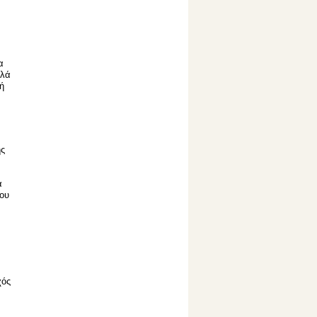
α
λλά
ή
ης
α
ίου
χός