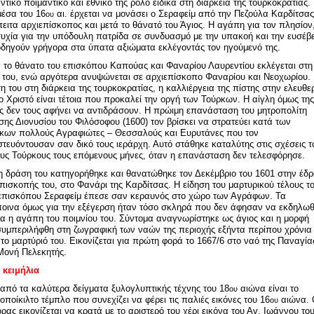
ντικό ποιμαντικό και εθνικό της ρόλο ειδικά στη διάρκεια της τουρκοκρατίας.
μέσα του 16
αι. έρχεται να μονάσει ο Σεραφείμ από την Πεζούλα Καρδίτσας
ου
πειτα αρχιεπίσκοπος και μετά το θάνατό του Άγιος. Η αγάπη για τον πλησίον
υχία για την υπόδουλη πατρίδα σε συνδυασμό με την υπακοή και την ευσέβ
οδηγούν γρήγορα στα ύπατα αξιώματα εκλέγοντάς τον ηγούμενό της.
 το θάνατο του επισκόπου Καπούας και Φαναρίου Λαυρεντίου εκλέγεται στη
 του, ενώ αργότερα ανυψώνεται σε αρχιεπίσκοπο Φαναρίου και Νεοχωρίου.
η του στη διάρκεια της τουρκοκρατίας, η καλλιέργεια της πίστης στην ελευθε
το Χριστό είναι τέτοια που προκαλεί την οργή των Τούρκων. Η αίγλη όμως της
ς δεν τους αφήνει να αντιδράσουν. Η πρώιμη επανάσταση του μητροπολίτη
σης Διονυσίου του Φιλόσοφου (1600) τον βρίσκει να στρατεύει κατά των
κων πολλούς Αγραφιώτες – Θεσσαλούς και Ευρυτάνες που τον
στευόντουσαν σαν δικό τους ιεράρχη. Αυτό στάθηκε καταλύτης στις σχέσεις τ
ους Τούρκους τους επόμενους μήνες, όταν η επανάσταση δεν τελεσφόρησε.
τη δράση του κατηγορήθηκε και θανατώθηκε τον Δεκέμβριο του 1601 στην έδ
επισκοπής του, στο Φανάρι της Καρδίτσας. Η είδηση του μαρτυρικού τέλους τ
επισκόπου Σεραφείμ έπεσε σαν κεραυνός στο χώρο των Αγράφων. Τα
ποινα όμως για την εξέγερση ήταν τόσο σκληρά που δεν άφησαν να εκδηλωθ
α η αγάπη του ποιμνίου του. Σύντομα αναγνωρίστηκε ως άγιος και η μορφή
συμπεριλήφθη στη ζωγραφική των ναών της περιοχής εξήντα περίπου χρόνι
 το μαρτύριό του. Εικονίζεται για πρώτη φορά το 1667/6 στο ναό της Παναγία
Μονή Πελεκητής.
 κειμήλια
από τα καλύτερα δείγματα ξυλογλυπτικής τέχνης του 18
αιώνα είναι το
ου
οποίκιλτο τέμπλο που συνεχίζει να φέρει τις παλιές εικόνες του 16
αιώνα. 
ου
ορας εικονίζεται να κρατά με το αριστερό του χέρι εικόνα του Αγ. Ιωάννου το