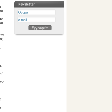
Newsletter
α
ου
αν
αι
 τα
ώς
ή
ή,
 ή
όνο
ύ
ν