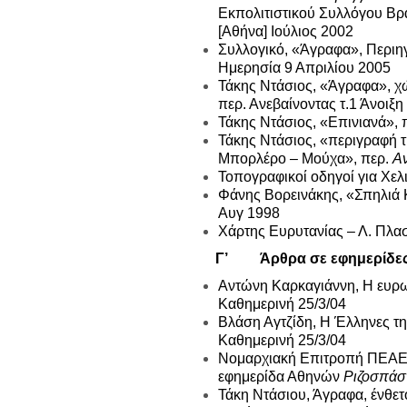
Εκπολιτιστικού Συλλόγου Βρα
[Αθήνα] Ιούλιος 2002
Συλλογικό, «Άγραφα», Περιηγ
Ημερησία 9 Απριλίου 2005
Τάκης Ντάσιος, «Άγραφα», χ
περ. Ανεβαίνοντας τ.1 Άνοιξη
Τάκης Ντάσιος, «Επινιανά», 
Τάκης Ντάσιος, «περιγραφή 
Μπορλέρο – Μούχα», περ.
Αν
Τοπογραφικοί οδηγοί για Χελ
Φάνης Βορεινάκης, «Σπηλιά 
Αυγ 1998
Χάρτης Ευρυτανίας – Λ. Πλ
Γ’ Άρθρα σε εφημερίδε
Αντώνη Καρκαγιάννη, Η ευρ
Καθημερινή 25/3/04
Βλάση Αγτζίδη, Η Έλληνες τ
Καθημερινή 25/3/04
Νομαρχιακή Επιτροπή ΠΕΑΕΑ
εφημερίδα Αθηνών
Ριζοσπάσ
Τάκη Ντάσιου, Άγραφα, ένθετο