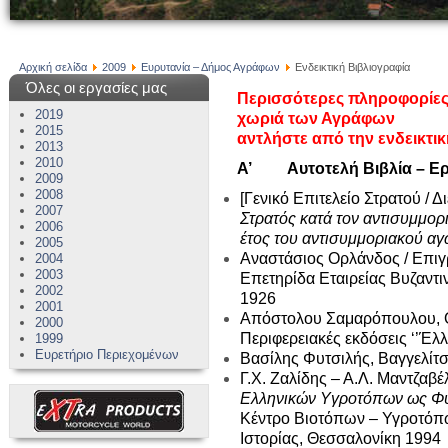
Αρχική σελίδα
2009
Ευρυτανία – Δήμος Αγράφων
Ενδεικτική Βιβλιογραφία
Όλες οι εργασίες μας
Περισσότερες πληροφορίες
2019
χωριά των Αγράφων
2015
αντλήστε από την ενδεικτι
2013
2010
Α’ Αυτοτελή Βιβλία – Ερ
2009
2008
[Γενικό Επιτελείο Στρατού / Δ
2007
Στρατός κατά τον αντισυμμορ
2006
έτος του αντισυμμοριακού αγ
2005
Αναστάσιος Ορλάνδος / Επιγ
2004
2003
Επετηρίδα Εταιρείας Βυζαντ
2002
1926
2001
Απόστολου Σαμαρόπουλου, Ο
2000
Περιφερειακές εκδόσεις ‘’Έλ
1999
Ευρετήριο Περιεχομένων
Βασίλης Φυτσιλής, Βαγγελίτ
Γ.Χ. Ζαλίδης – Α.Λ. Μαντζαβέ
Ελληνικών Υγροτόπων ως Φ
Κέντρο Βιοτόπων – Υγροτόπ
Ιστορίας, Θεσσαλονίκη 1994