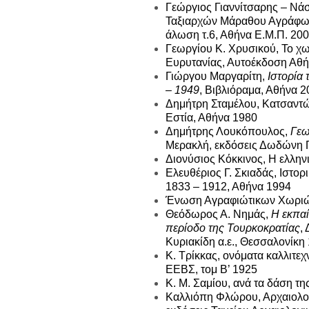
Γεώργιος Γιαννίτσαρης – Νά
Ταξιαρχών Μάραθου Αγράφων,
άλωση τ.6, Αθήνα Ε.Μ.Π. 20
Γεωργίου Κ. Χρυσικού, Το χ
Ευρυτανίας, Αυτοέκδοση Αθ
Γιώργου Μαργαρίτη,
Ιστορία
– 1949
, Βιβλιόραμα, Αθήνα 
Δημήτρη Σταμέλου, Κατσαντώ
Εστία, Αθήνα 1980
Δημήτρης Λουκόπουλος,
Γεω
Μερακλή, εκδόσεις Δωδώνη Γ
Διονύσιος Κόκκινος, Η ελλη
Ελευθέριος Γ. Σκιαδάς, Ιστο
1833 – 1912, Αθήνα 1994
Ένωση Αγραφιώτικων Χωριών
Θεόδωρος Α. Νημάς,
Η εκπαί
περίοδο της Τουρκοκρατίας
,
Κυριακίδη α.ε., Θεσσαλονίκη
Κ. Τρίκκας, ονόματα καλλιτε
ΕΕΒΣ, τομ Β’ 1925
Κ. Μ. Σαμίου, ανά τα δάση τ
Καλλιόπη Φλώρου, Αρχαιολογι