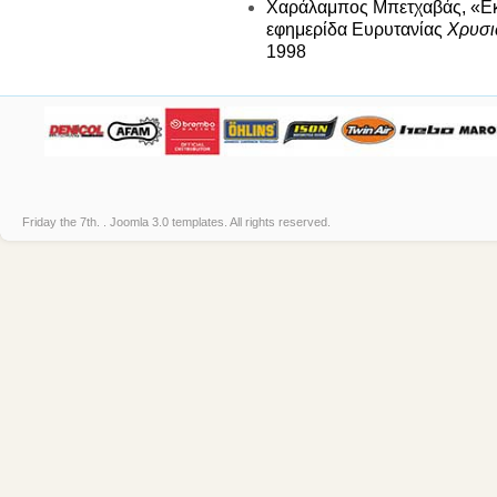
Χαράλαμπος Μπετχαβάς, «Εκ
εφημερίδα Ευρυτανίας
Χρυσι
1998
Friday the 7th. .
Joomla 3.0 templates
. All rights reserved.