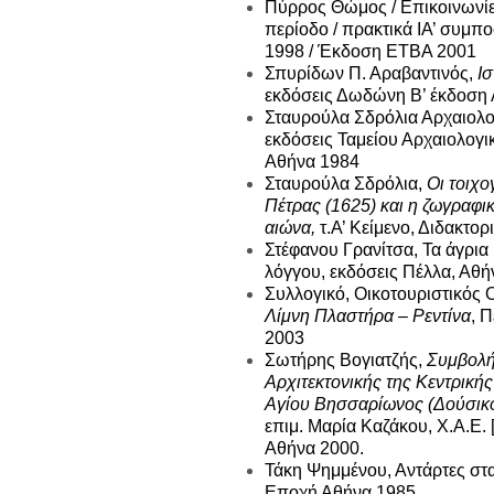
Πύρρος Θώμος / Επικοινωνίε
περίοδο / πρακτικά ΙΑ’ συμπο
1998 / Έκδοση ΕΤΒΑ 2001
Σπυρίδων Π. Αραβαντινός,
Ι
εκδόσεις Δωδώνη Β’ έκδοση
Σταυρούλα Σδρόλια Αρχαιολογ
εκδόσεις Ταμείου Αρχαιολογ
Αθήνα 1984
Σταυρούλα Σδρόλια,
Οι τοιχο
Πέτρας (1625) και η ζωγραφ
αιώνα,
τ.Α’ Κείμενο, Διδακτορ
Στέφανου Γρανίτσα, Τα άγρια 
λόγγου, εκδόσεις Πέλλα, Αθήν
Συλλογικό, Οικοτουριστικός 
Λίμνη Πλαστήρα – Ρεντίνα
, 
2003
Σωτήρης Βογιατζής,
Συμβολή 
Αρχιτεκτονικής της Κεντρική
Αγίου Βησσαρίωνος (Δούσικο
επιμ. Μαρία Καζάκου, Χ.Α.Ε. 
Αθήνα 2000.
Τάκη Ψημμένου, Αντάρτες στ
Εποχή Αθήνα 1985