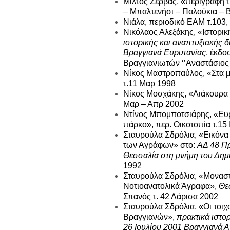
Μίλτος Ζέρβας, «περιγραφή 
– Μπαλτενήσι – Παλούκια – Β
Νιάλα, περιοδικό ΕΑΜ τ.103,
Νικόλαος Αλεξάκης, «Ιστορι
ιστορικής και αναπτυξιακής δ
Βραγγιανά Ευρυτανίας
, έκδο
Βραγγιανιωτών ‘’Αναστάσιος
Νίκος Μαστροπαύλος, «Στα μ
τ.11 Μαρ 1998
Νίκος Μοσχάκης, «Λιάκουρα 
Μαρ – Απρ 2002
Ντίνος Μπομποτσιάρης, «Ευρ
πάρκο», περ. Οικοτοπία τ.15
Σταυρούλα Σδρόλια, «Εικόνα
των Αγράφων» στο:
ΑΔ 48 Πρ
Θεσσαλία στη μνήμη του Δημ
1992
Σταυρούλα Σδρόλια, «Μοναστ
Νοτιοανατολικά Άγραφα»,
Θε
Σπανός τ. 42 Λάρισα 2002
Σταυρούλα Σδρόλια, «Οι τοιχ
Βραγγιανών»,
πρακτικά ιστορ
26 Ιουλίου 2001 Βραγγιανά 