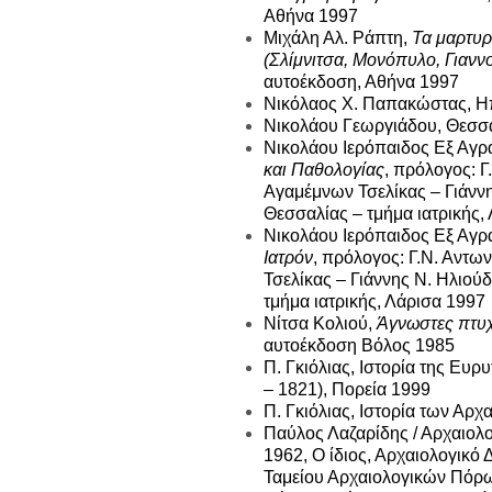
Αθήνα 1997
Μιχάλη Αλ. Ράπτη,
Τα μαρτυρ
(Σλίμνιτσα, Μονόπυλο, Γιανν
αυτοέκδοση, Αθήνα 1997
Νικόλαος Χ. Παπακώστας, Η
Νικολάου Γεωργιάδου, Θεσσα
Νικολάου Ιερόπαιδος Εξ Αγρ
και Παθολογίας
, πρόλογος: 
Αγαμέμνων Τσελίκας – Γιάνν
Θεσσαλίας – τμήμα ιατρικής,
Νικολάου Ιερόπαιδος Εξ Αγ
Ιατρόν
, πρόλογος: Γ.Ν. Αντ
Τσελίκας – Γιάννης Ν. Ηλιού
τμήμα ιατρικής, Λάρισα 1997
Νίτσα Κολιού,
Άγνωστες πτυχ
αυτοέκδοση Βόλος 1985
Π. Γκιόλιας, Ιστορία της Ευ
– 1821), Πορεία 1999
Π. Γκιόλιας, Ιστορία των Αρ
Παύλος Λαζαρίδης / Αρχαιολογ
1962, Ο ίδιος, Αρχαιολογικό Δ
Ταμείου Αρχαιολογικών Πόρ