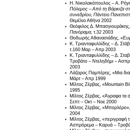
Η. Νικολακόπουλος – Α. Ρήγος
Πόλεμος – Από τη Βάρκιζα στ
συνεδρίου, Πάντειο Πανεπισ
Θεμέλιο Αθήνα 2002
Θεόφιλος Δ. Μπασγιουράκης,
Πανόραμα,
τ.32 2003
Θοδωρής Αθανασιάδης, «Ευρυ
Κ. Τριανταφυλλίδης – Δ. Στά
τ.160 Μαρ – Απρ 2003
Κ. Τριανταφυλλίδης – Δ. Στα
Τροβάτο – Ντεληδήμι – Ασπρ
2003
Λάζαρος Παμπέρης, «Μια δια
Μάρτ – Απρ 1999
Μίλτος Ζέρβας, «Mountain Bik
1995
Μίλτος Ζέρβας, «Άγραφα τα σ
Σεπτ – Οκτ – Νοε 2000
Μίλτος Ζέρβας, «Μπορλέρο», 
2004
Μίλτος Ζέρβας, «περιγραφή τ
Ασπρόρεμα – Καρυά – Τροβά