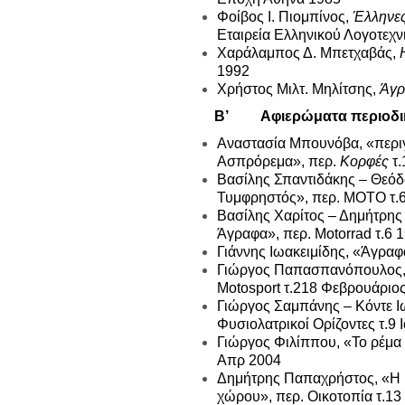
Φοίβος Ι. Πιομπίνος,
Έλληνες
Εταιρεία Ελληνικού Λογοτεχν
Χαράλαμπος Δ. Μπετχαβάς,
1992
Χρήστος Μιλτ. Μηλίτσης,
Άγρ
Β’ Αφιερώματα περιοδι
Αναστασία Μπουνόβα, «περιγ
Ασπρόρεμα», περ.
Κορφές
τ.
Βασίλης Σπαντιδάκης – Θεό
Τυμφρηστός», περ. ΜΟΤΟ τ.
Βασίλης Χαρίτος – Δημήτρη
Άγραφα», περ. Motorrad τ.6 
Γιάννης Ιωακειμίδης, «Άγρα
Γιώργος Παπασπανόπουλος, «
Motosport τ.218 Φεβρουάριο
Γιώργος Σαμπάνης – Κόντε Ιω
Φυσιολατρικοί Ορίζοντες τ.9 
Γιώργος Φιλίππου, «Το ρέμα
Απρ 2004
Δημήτρης Παπαχρήστος, «Η Ε
χώρου», περ. Οικοτοπία τ.1