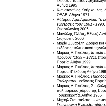
εκδόσεις Ταμείου Αρχαιολογ
Αθήνα 1995
Κωνσταντίνος Κούρκουλας,
ΟΕΔΒ, Αθήνα 1971
Λάζαρου Αρσ.Αρσενίου,
Το έ
εξεγέρσεις τους 1881 - 1993
,
Θεσσαλονίκη 2005
Μανώλης Γλέζος,
Εθνική Αντ
Στοχαστής 2006
Μαρία Συναρέλη, Δρόμοι και 
εκδόσεις πολιτιστικού τεχνο
Μάρκος Α. Γκιόλιας,
Ιστορία 
Χρόνους (1939 – 1821)
, (πρ
Πορεία, Αθήνα 1999.
Μάρκος Α. Γκιόλιας,
Ιστορία
Πορεία Β’ έκδοση Αθήνα 199
Μάρκος Α. Γκιόλιας,
Παραδοσι
Τσελιγκάτου
, εκδόσεις Πορε
Μάρκος Α. Γκιόλιας, Συμβολή 
πολιτισμικού χώρου της Ευρυ
Τουρκοκρατία, Αθήνα 1986
Μιχαήλ Σταματελάτου - Φωτε
Γεωγραφική Εγκυκλοπαίδεια