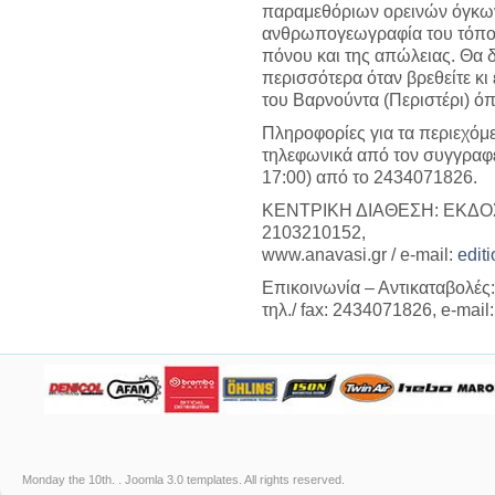
παραμεθόριων ορεινών όγκων
ανθρωπογεωγραφία του τόπου
πόνου και της απώλειας. Θα 
περισσότερα όταν βρεθείτε κι ε
του Βαρνούντα (Περιστέρι) όπ
Πληροφορίες για τα περιεχόμε
τηλεφωνικά από τον συγγραφέ
17:00) από το 2434071826.
ΚΕΝΤΡΙΚΗ ΔΙΑΘΕΣΗ: ΕΚΔΟΣΕ
2103210152,
www.anavasi.gr / e-mail:
edit
Επικοινωνία – Αντικαταβολές
τηλ./ fax: 2434071826, e-mail:
Monday the 10th. .
Joomla 3.0 templates
. All rights reserved.