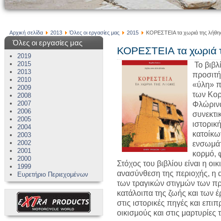
Αρχική σελίδα
2013
Όλες οι εργασίες μας
2015
ΚΟΡΕΣΤΕΙΑ τα χωριά της λήθη
Όλες οι εργασίες μας
ΚΟΡΕΣΤΕΙΑ τα χωριά 
2019
2015
Το βιβλ
2013
προσιτή
2010
«ύλη» π
2009
των Κορ
2008
2007
Φλώρινα
2006
συνεκτι
2005
ιστορικ
2004
κατοίκω
2003
2002
ενσωμάτ
2001
κορμό, 
2000
Στόχος του βιβλίου είναι η οικ
1999
ανασύνθεση της περιοχής, η 
Ευρετήριο Περιεχομένων
των τραγικών στιγμών των π
κατάλοιπα της ζωής και των 
στις ιστορικές πηγές και επι
οικισμούς και στις μαρτυρίε