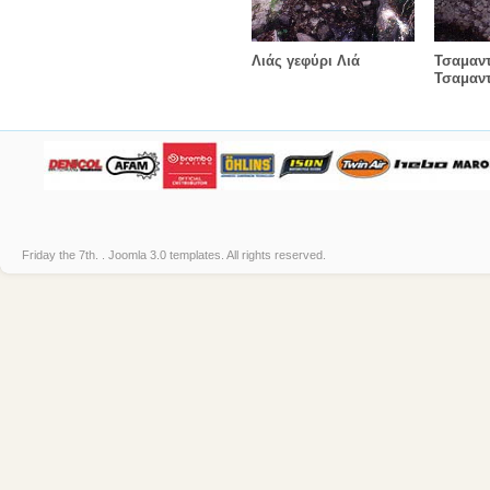
Λιάς γεφύρι Λιά
Τσαμαντ
Τσαμαν
Friday the 7th. .
Joomla 3.0 templates
. All rights reserved.