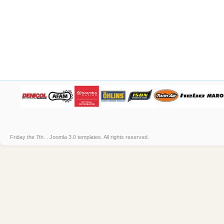
Friday the 7th. .
Joomla 3.0 templates
. All rights reserved.