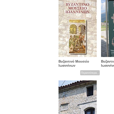
Βυζαντινό Μουσείο
Βυζαντι
Ιωαννίνων
Ιωαννίν
Περισσότερα...